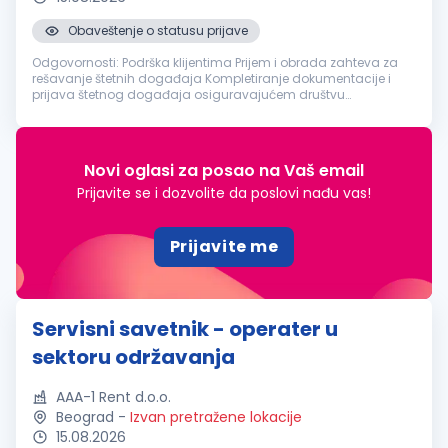
Obaveštenje o statusu prijave
Odgovornosti: Podrška klijentima Prijem i obrada zahteva za
rešavanje štetnih događaja Kompletiranje dokumentacije i
prijava štetnog događaja osiguravajućem društvu
Komunikacija sa servisnim radionicama i praćenje toka
popravke vozila Likvidacija št...
Novi oglasi za posao na Vaš email
Prijavite se i dozvolite da poslovi nađu vas!
Prijavite me
Servisni savetnik - operater u
sektoru održavanja
AAA-1 Rent d.o.o.
Beograd
-
Izvan pretražene lokacije
15.08.2026