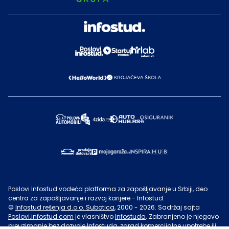
Poslovi Infostud vodeća platforma za zapošljavanje u Srbiji, deo
centra za zapošljavanje i razvoj karijere - Infostud.
©
Infostud rešenja d.o.o. Subotica
, 2000 -
2026
. Sadržaj sajta
Poslovi.infostud.com
je vlasništvo
Infostuda
. Zabranjeno je njegovo
preuzimanje bez dozvole
Infostuda
, zarad komercijalne upotrebe ili