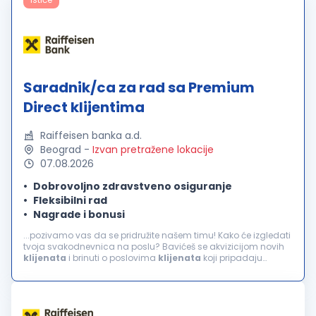
Saradnik/ca za rad sa Premium
Direct klijentima
Raiffeisen banka a.d.
Beograd
-
Izvan pretražene lokacije
07.08.2026
Dobrovoljno zdravstveno osiguranje
Fleksibilni rad
Nagrade i bonusi
...pozivamo vas da se pridružite našem timu! Kako će izgledati
tvoja svakodnevnica na poslu? Bavićeš se akvizicijom novih
klijenata
i brinuti o poslovima
klijenata
koji pripadaju
Premium segmentu i tvom ličnom portfoliju Obavljaćeš
komunikaciju sa klijentima...