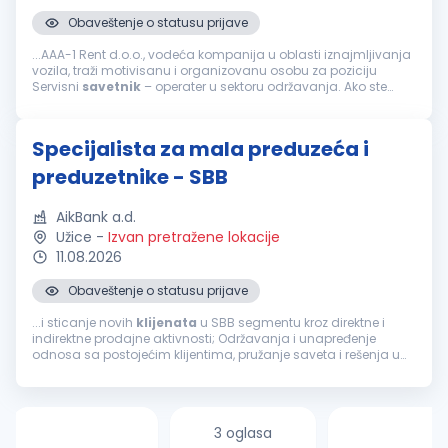
Obaveštenje o statusu prijave
...AAA-1 Rent d.o.o., vodeća kompanija u oblasti iznajmljivanja
vozila, traži motivisanu i organizovanu osobu za poziciju
Servisni
savetnik
– operater u sektoru održavanja. Ako ste
spremni za dinamičan posao u Beogradu i želite da postanete
deo...
Specijalista za mala preduzeća i
preduzetnike - SBB
AikBank a.d.
Užice
-
Izvan pretražene lokacije
11.08.2026
Obaveštenje o statusu prijave
...i sticanje novih
klijenata
u SBB segmentu kroz direktne i
indirektne prodajne aktivnosti; Održavanja i unapređenje
odnosa sa postojećim klijentima, pružanje saveta i rešenja u
vezi sa finansijskim problemima klijenta vezano za korišćenje
proizvoda banke...
3 oglasa