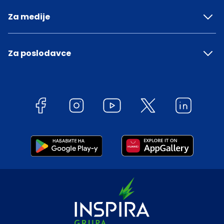
Za medije
Za poslodavce