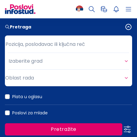
Pretraga
Pozicija, poslodavac ili ključna reč
Pozicija, poslodavac ili ključna reč
Izaberite grad
Grad
Oblast rada
Oblast rada
Plata u oglasu
Poslovi za mlade
Pretražite