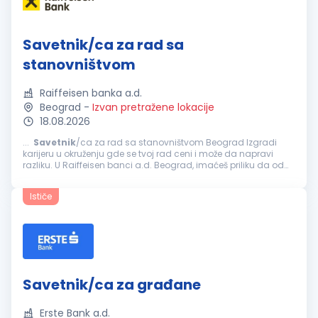
Savetnik/ca za rad sa
stanovništvom
Raiffeisen banka a.d.
Beograd
-
Izvan pretražene lokacije
18.08.2026
...
Savetnik
/ca za rad sa stanovništvom Beograd Izgradi
karijeru u okruženju gde se tvoj rad ceni i može da napravi
razliku. U Raiffeisen banci a.d. Beograd, imaćeš priliku da od
početka preuzmeš odgovornost i iskusiš razvoj koji je mnogo
više...
Ističe
Savetnik/ca za građane
Erste Bank a.d.