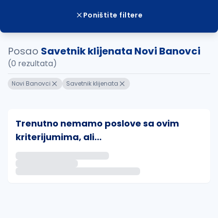
Poništite filtere
Posao
Savetnik klijenata Novi Banovci
(0 rezultata)
Novi Banovci
Savetnik klijenata
Trenutno nemamo poslove sa ovim
kriterijumima, ali...
Ako sačuvate ovu pretragu, obavestićemo vas putem 
uvajte pretragu