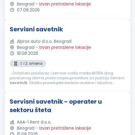
Beograd
-
Izvan pretražene lokacije
07.08.2026
Servisni savetnik
Alpros auto d.o.o. Beograd
Beograd
-
Izvan pretražene lokacije
18.08.2026
1. i 2. smena
...Ovlašćeni prodavac i serviser vozila marke šKODA zbog
povećanog obima posla raspisuje konkurs za poziciju Servisni
savetnik
. Ukoliko posedujete sledeće osobine i iskustva:
Srednja stručna sprema – III/IV stepen tehničkog usmerenja -
minimum...
Servisni savetnik - operater u
sektoru šteta
AAA-1 Rent d.o.o.
Beograd
-
Izvan pretražene lokacije
15.08.2026