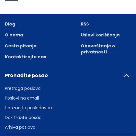
Blog
RSS
O nama
Uslovi korišćenja
Česta pitanja
Obaveštenje o
privatnosti
Kontaktirajte nas
Pronađite posao
Pretraga poslova
Poslovi na email
Upoznajte poslodavce
Dok tražite posao
Arhiva poslova