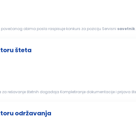
g povećanog obima posla raspisuje konkurs za poziciju Servisni
savetnik
inimum...
ktoru šteta
Likvidacija št...
ektoru održavanja