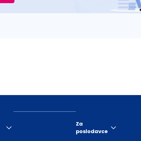
Za
poslodavce