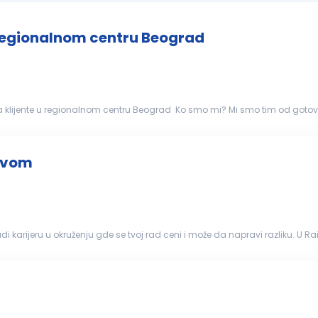
 regionalnom centru Beograd
gionalnom centru Beograd Ko smo mi? Mi smo tim od gotovo 3000 koleginica i kolega
tvorenog feedback-a, jer samo...
štvom
karijeru u okruženju gde se tvoj rad ceni i može da napravi razliku. U Ra
iš razvoj koji je mnogo više...