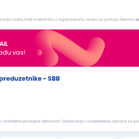
ivanja vozila, traži motivisanu i organizovanu osobu za poziciju Servisni
s
anete deo...
AIL
nađu vas!
 preduzetnike - SBB
i indirektne prodajne aktivnosti; Održavanja i unapređenje odnosa sa post
oizvoda banke...