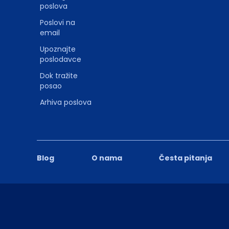
poslova
Poslovi na
email
Upoznajte
poslodavce
Dok tražite
posao
Arhiva poslova
Blog
O nama
Česta pitanja