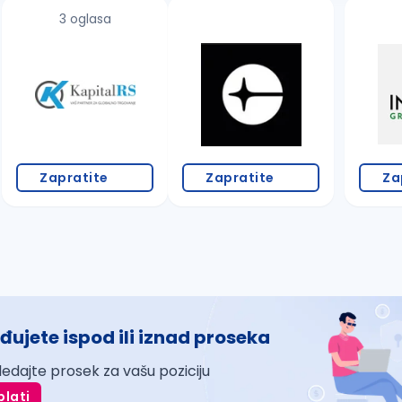
3 oglasa
Zapratite
Zapratite
Za
đujete ispod ili iznad proseka
ledajte prosek za vašu poziciju
plati