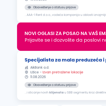
Obaveštenje o statusu prijave
...AAA-1 Rent d.o.o., vodeća kompanija u oblasti iznajmlj
spremni za dinamičan posao u Beogradu i želite da post
NOVI OGLASI ZA POSAO NA VAŠ EM
Prijavite se i dozvolite da poslovi 
Specijalista za mala preduzeća i
AikBank a.d.
Užice
-
Izvan pretražene lokacije
11.08.2026
Obaveštenje o statusu prijave
...i sticanje novih
klijenata
u SBB segmentu kroz direktne 
finansijskim problemima klijenta vezano za korišćenje pr