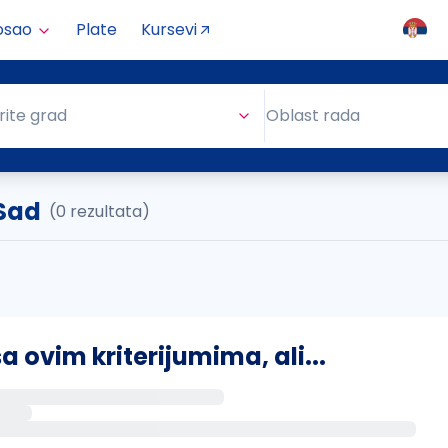
osao
Plate
Kursevi
Oblast rada
rite grad
Oblast rada
 Sad
(0 rezultata)
ovim kriterijumima, ali...
s putem email-a kada se pojave novi poslovi.