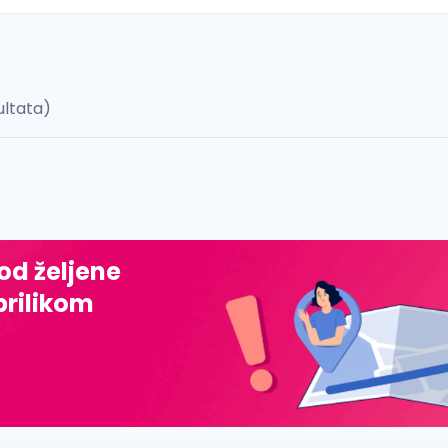
ultata)
 š, đ, ž, dž)
 od željene
prilikom