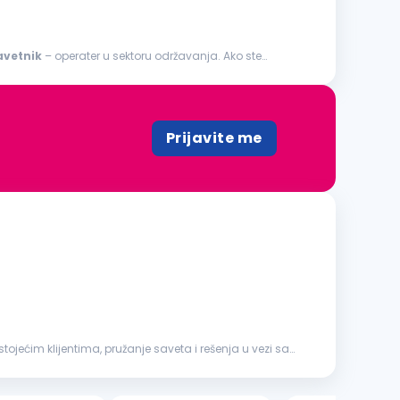
avetnik
– operater u sektoru održavanja. Ako ste
Prijavite me
ojećim klijentima, pružanje saveta i rešenja u vezi sa