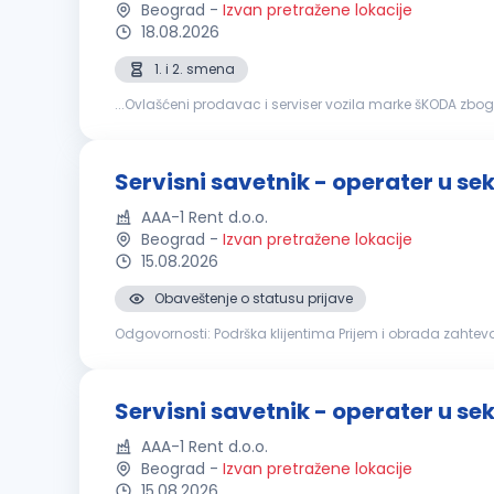
Beograd
-
Izvan pretražene lokacije
18.08.2026
1. i 2. smena
...Ovlašćeni prodavac i serviser vozila marke šKODA zbo
stručna sprema – III/IV stepen tehničkog usmerenja - m
Servisni savetnik - operater u se
AAA-1 Rent d.o.o.
Beograd
-
Izvan pretražene lokacije
15.08.2026
Obaveštenje o statusu prijave
Odgovornosti: Podrška klijentima Prijem i obrada zahteva za rešavanje štetnih događaja Kompletiranje dokumentacije i prijava štetnog događaja osiguravajućem društvu Komunikacija
sa servisnim radionicama i praćenje toka popravke vozila 
Servisni savetnik - operater u s
AAA-1 Rent d.o.o.
Beograd
-
Izvan pretražene lokacije
15.08.2026