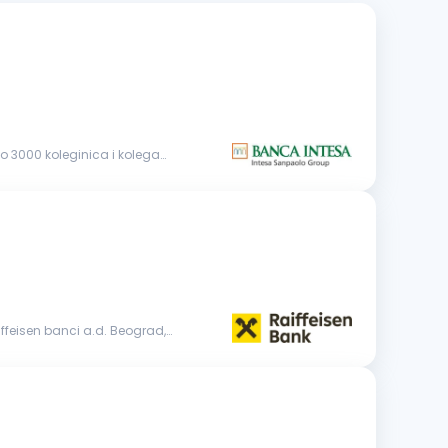
iffeisen banci a.d. Beograd,