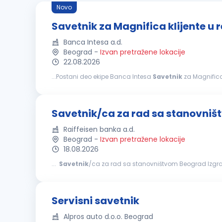
Novo
Savetnik za Magnifica klijente u
Banca Intesa a.d.
Beograd
-
Izvan pretražene lokacije
22.08.2026
...Postani deo ekipe Banca Intesa
Savetnik
za Magnifica klijente u re
širom Srbije. Slavimo jedinstvenost i negujemo kulturu o
Savetnik/ca za rad sa stanovni
Raiffeisen banka a.d.
Beograd
-
Izvan pretražene lokacije
18.08.2026
...
Savetnik
/ca za rad sa stanovništvom Beograd Izgradi 
imaćeš priliku da od početka preuzmeš odgovornost i iskus
Servisni savetnik
Alpros auto d.o.o. Beograd