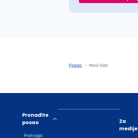
Posao
Novi Sad
Pronađite
Za
posao
medije
Pretraga