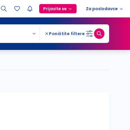
Prijavite se
Za poslodavce
Poništite filtere