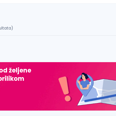
ultata)
 š, đ, ž, dž)
 od željene
prilikom