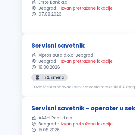
Erste Bank a.d.
Beograd
-
Izvan pretražene lokacije
07.08.2026
Servisni savetnik
Alpros auto d.o.o. Beograd
Beograd
-
Izvan pretražene lokacije
18.08.2026
1. i 2. smena
...Ovlašćeni prodavac i serviser vozila marke šKODA zbo
stručna sprema – III/IV stepen tehničkog usmerenja - m
Servisni savetnik - operater u se
AAA-1 Rent d.o.o.
Beograd
-
Izvan pretražene lokacije
15.08.2026