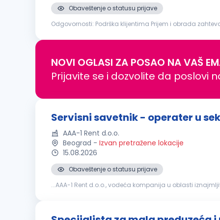
Obaveštenje o statusu prijave
Odgovornosti: Podrška klijentima Prijem i obrada zahteva za rešavanje štetnih događaja Kompletiranje dokumentacije i prijava štetnog događaja osiguravajućem društvu Komunikacija
sa servisnim radionicama i praćenje toka popravke vozila 
NOVI OGLASI ZA POSAO NA VAŠ EM
Prijavite se i dozvolite da poslovi 
Servisni savetnik - operater u s
AAA-1 Rent d.o.o.
Beograd
-
Izvan pretražene lokacije
15.08.2026
Obaveštenje o statusu prijave
...AAA-1 Rent d.o.o., vodeća kompanija u oblasti iznajmlj
spremni za dinamičan posao u Beogradu i želite da post
Specijalista za mala preduzeća i