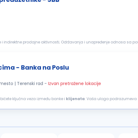
i indirektne prodajne aktivnosti; Održavanja i unapređenje odnosa sa post
oizvoda banke...
icima - Banka na Poslu
 mesto | Terenski rad
-
Izvan pretražene lokacije
, bićete ključna veza između banke i
klijenata
. Vaša uloga podrazumeva 
i pružanje adekvatnih finansijskih rešenja. Ključne odgovornosti: Aktivno...