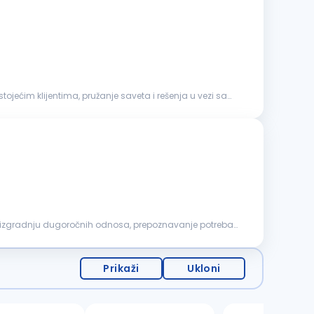
ojećim klijentima, pružanje saveta i rešenja u vezi sa
izgradnju dugoročnih odnosa, prepoznavanje potreba
Prikaži
Ukloni