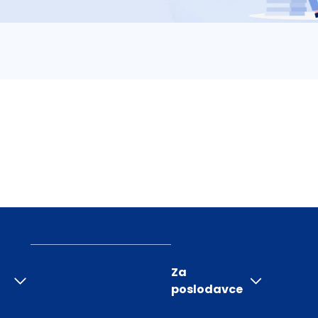
Za
poslodavce