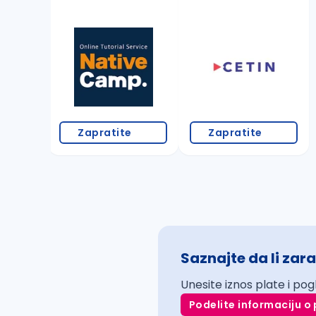
Zapratite
Zapratite
Saznajte da li zara
Unesite iznos plate i pog
Podelite informaciju o 