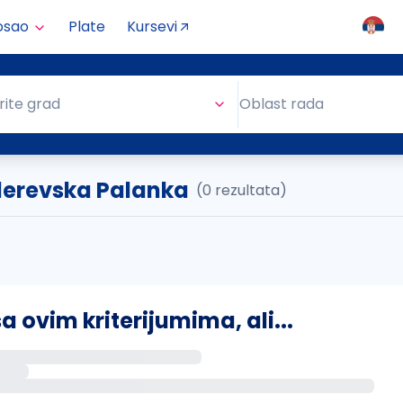
osao
Plate
Kursevi
Oblast rada
rite grad
Oblast rada
derevska Palanka
(0 rezultata)
ovim kriterijumima, ali...
s putem email-a kada se pojave novi poslovi.