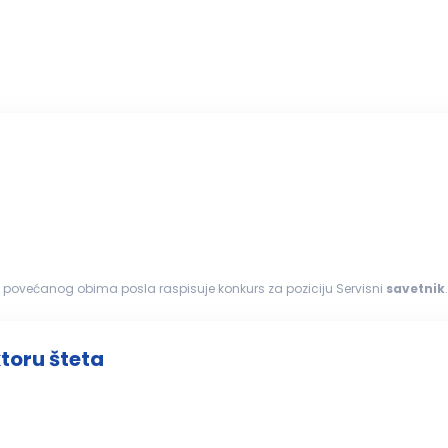
g povećanog obima posla raspisuje konkurs za poziciju Servisni
savetnik
inimum...
ktoru šteta