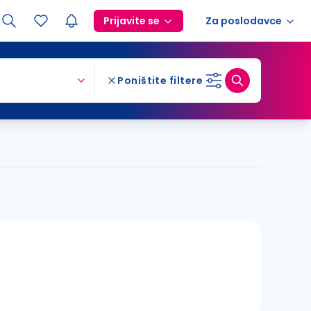
Prijavite se
Za poslodavce
Poništite filtere