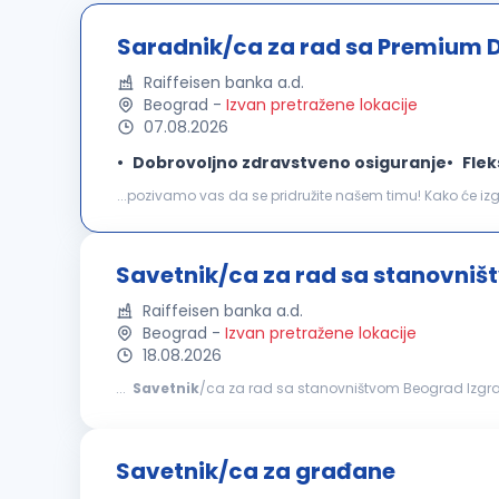
Saradnik/ca za rad sa Premium D
Raiffeisen banka a.d.
Beograd
-
Izvan pretražene lokacije
07.08.2026
Dobrovoljno zdravstveno osiguranje
Flek
klijenata
koji pripadaju Premium segmentu i tvom ličnom
Savetnik/ca za rad sa stanovni
Raiffeisen banka a.d.
Beograd
-
Izvan pretražene lokacije
18.08.2026
...
Savetnik
/ca za rad sa stanovništvom Beograd Izgradi 
imaćeš priliku da od početka preuzmeš odgovornost i iskus
Savetnik/ca za građane