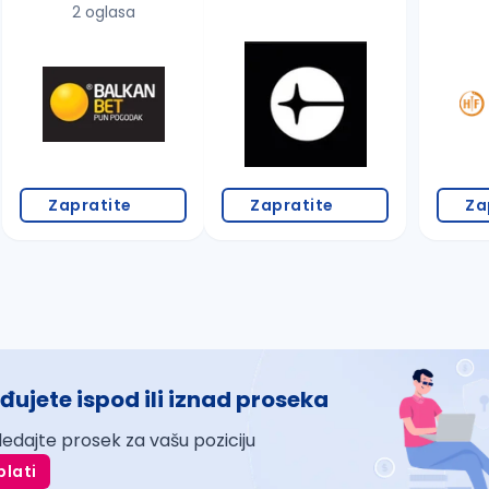
2 oglasa
Zapratite
Zapratite
Za
đujete ispod ili iznad proseka
ledajte prosek za vašu poziciju
plati