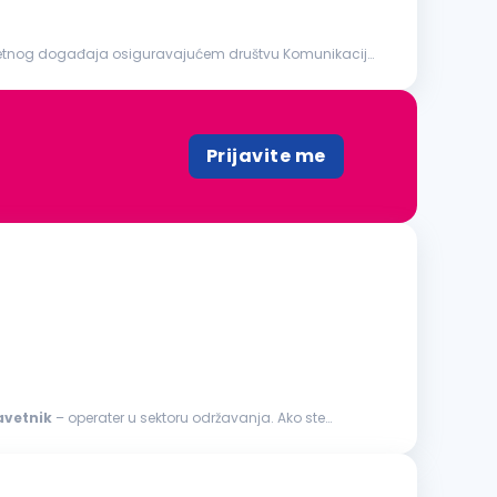
Prijavite me
avetnik
– operater u sektoru održavanja. Ako ste