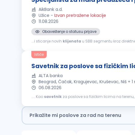
AikBank a.d.
Užice
-
Izvan pretražene lokacije
11.08.2026
Obaveštenje o statusu prijave
...i sticanje novih
klijenata
u SBB segmentu kroz direktne 
finansijskim problemima klijenta vezano za korišćenje pr
Ističe
Savetnik za poslove sa fizičkim l
ALTA banka
Beograd, Čačak, Kragujevac, Kruševac, Niš + 1
06.08.2026
.... Kao
savetnik
za poslove sa fizičkim licima na terenu
klijenata
Prikažite mi poslove za rad na terenu