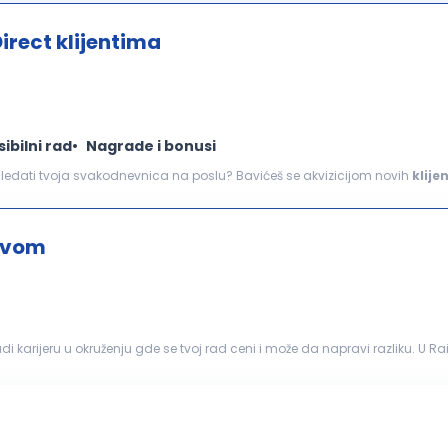
irect klijentima
sibilni rad
Nagrade i bonusi
...pozivamo vas da se pridružite našem timu! Kako će izgledati tvoja svakodnevnica na poslu? Bavićeš se akvizicijom novih
klije
 portfoliju Obavljaćeš komunikaciju sa klijentima...
štvom
karijeru u okruženju gde se tvoj rad ceni i može da napravi razliku. U Ra
iš razvoj koji je mnogo više...