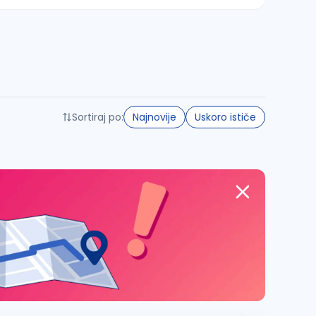
Sortiraj po:
Najnovije
Uskoro ističe