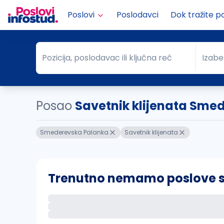
Poslovi
Poslodavci
Dok tražite p
Pozicija, poslodavac ili ključna reč
Izabe
Pozicija, poslodavac ili ključna reč
Grad
Posao
Savetnik klijenata Sme
Smederevska Palanka
Savetnik klijenata
Trenutno nemamo poslove sa 
Ako sačuvate ovu pretragu, obavestićemo va