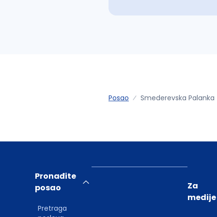
Posao
Smederevska Palanka
Pronađite
Za
posao
medije
Pretraga