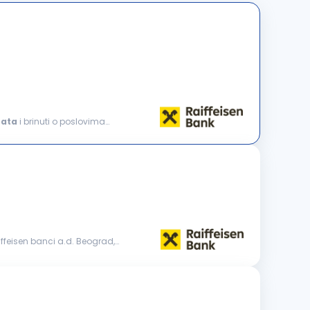
nata
i brinuti o poslovima
iffeisen banci a.d. Beograd,