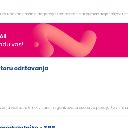
Likvidacija št...
AIL
nađu vas!
ektoru održavanja
ivanja vozila, traži motivisanu i organizovanu osobu za poziciju Servisni
s
anete deo...
 preduzetnike - SBB