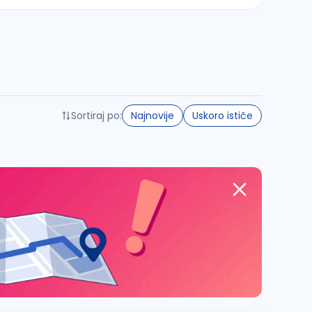
Sortiraj po:
Najnovije
Uskoro ističe