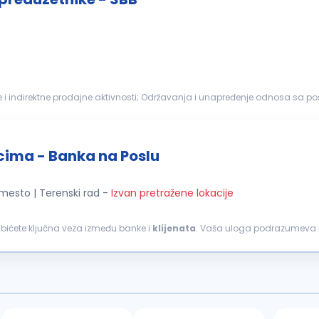
i indirektne prodajne aktivnosti; Održavanja i unapređenje odnosa sa post
oizvoda banke...
icima - Banka na Poslu
 mesto | Terenski rad
-
Izvan pretražene lokacije
, bićete ključna veza između banke i
klijenata
. Vaša uloga podrazumeva 
i pružanje adekvatnih finansijskih rešenja. Ključne odgovornosti: Aktivno...