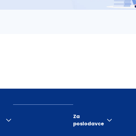
Za
poslodavce