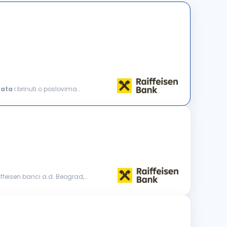
nata
i brinuti o poslovima
iffeisen banci a.d. Beograd,