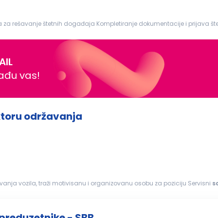
Likvidacija št...
AIL
nađu vas!
ektoru održavanja
ivanja vozila, traži motivisanu i organizovanu osobu za poziciju Servisni
s
anete deo...
 preduzetnike - SBB