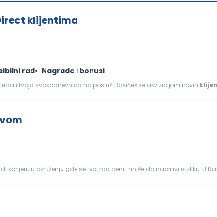
irect klijentima
sibilni rad
Nagrade i bonusi
...pozivamo vas da se pridružite našem timu! Kako će izgledati tvoja svakodnevnica na poslu? Bavićeš se akvizicijom novih
klije
 portfoliju Obavljaćeš komunikaciju sa klijentima...
štvom
karijeru u okruženju gde se tvoj rad ceni i može da napravi razliku. U Ra
iš razvoj koji je mnogo više...