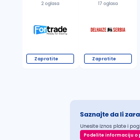
2 oglasa
17 oglasa
Zapratite
Zapratite
Saznajte da li zara
Unesite iznos plate i pog
Podelite informaciju o 