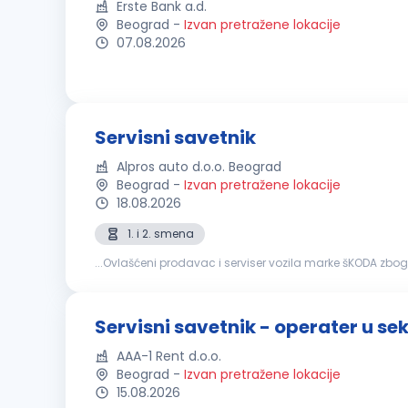
Erste Bank a.d.
Beograd
-
Izvan pretražene lokacije
07.08.2026
Servisni savetnik
Alpros auto d.o.o. Beograd
Beograd
-
Izvan pretražene lokacije
18.08.2026
1. i 2. smena
...Ovlašćeni prodavac i serviser vozila marke šKODA zbo
stručna sprema – III/IV stepen tehničkog usmerenja - m
Servisni savetnik - operater u se
AAA-1 Rent d.o.o.
Beograd
-
Izvan pretražene lokacije
15.08.2026