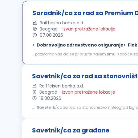
Saradnik/ca za rad sa Premium D
Raiffeisen banka a.d.
Beograd
-
Izvan pretražene lokacije
07.08.2026
Dobrovoljno zdravstveno osiguranje
Flek
klijenata
koji pripadaju Premium segmentu i tvom ličnom
Savetnik/ca za rad sa stanovni
Raiffeisen banka a.d.
Beograd
-
Izvan pretražene lokacije
18.08.2026
...
Savetnik
/ca za rad sa stanovništvom Beograd Izgradi 
imaćeš priliku da od početka preuzmeš odgovornost i iskus
Savetnik/ca za građane