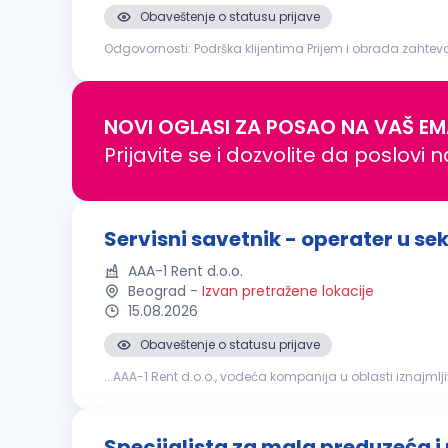
Obaveštenje o statusu prijave
Odgovornosti: Podrška klijentima Prijem i obrada zahteva za rešavanje štetnih događaja Kompletiranje dokumentacije i prijava štetnog događaja osiguravajućem društvu Komunikacija
sa servisnim radionicama i praćenje toka popravke vozila 
NOVI OGLASI ZA POSAO NA VAŠ EM
Prijavite se i dozvolite da poslovi 
Servisni savetnik - operater u s
AAA-1 Rent d.o.o.
Beograd
-
Izvan pretražene lokacije
15.08.2026
Obaveštenje o statusu prijave
...AAA-1 Rent d.o.o., vodeća kompanija u oblasti iznajmlj
spremni za dinamičan posao u Beogradu i želite da post
Specijalista za mala preduzeća i