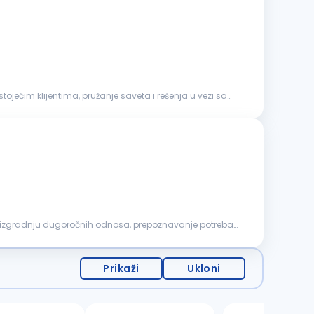
ojećim klijentima, pružanje saveta i rešenja u vezi sa
izgradnju dugoročnih odnosa, prepoznavanje potreba
Prikaži
Ukloni