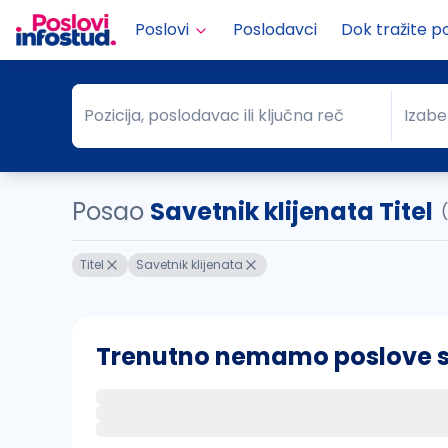
Poslovi
Poslodavci
Dok tražite p
Pozicija, poslodavac ili ključna reč
Izabe
Pozicija, poslodavac ili ključna reč
Grad
Posao
Savetnik klijenata Titel
Titel
Savetnik klijenata
Trenutno nemamo poslove sa 
Ako sačuvate ovu pretragu, obavestićemo va