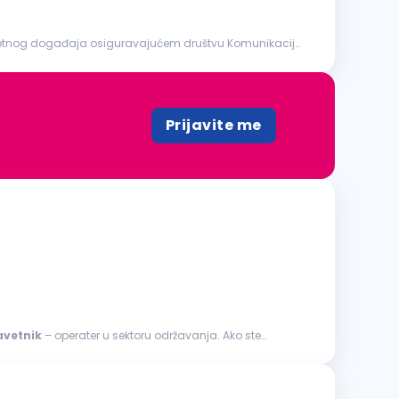
Prijavite me
avetnik
– operater u sektoru održavanja. Ako ste