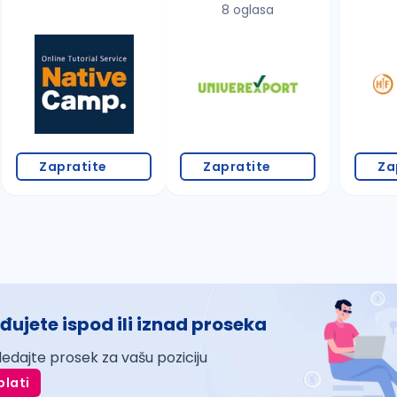
8 oglasa
Zapratite
Zapratite
Za
đujete ispod ili iznad proseka
ledajte prosek za vašu poziciju
plati