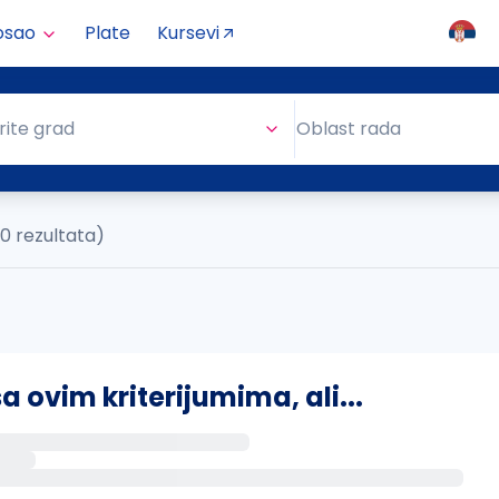
osao
Plate
Kursevi
Oblast rada
rite grad
Oblast rada
(0 rezultata)
ovim kriterijumima, ali...
s putem email-a kada se pojave novi poslovi.