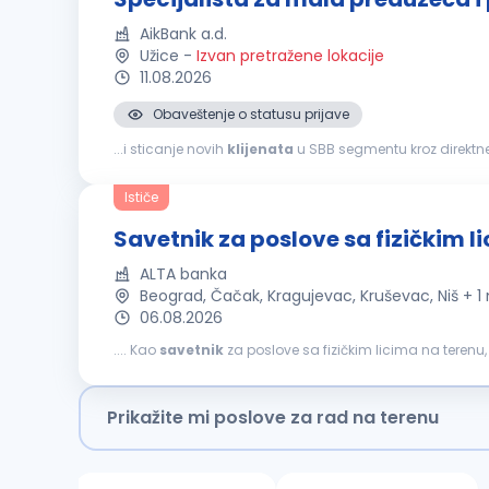
AikBank a.d.
Užice
-
Izvan pretražene lokacije
11.08.2026
Obaveštenje o statusu prijave
...i sticanje novih
klijenata
u SBB segmentu kroz direktne 
finansijskim problemima klijenta vezano za korišćenje pr
Ističe
Savetnik za poslove sa fizičkim l
ALTA banka
Beograd, Čačak, Kragujevac, Kruševac, Niš + 1
06.08.2026
.... Kao
savetnik
za poslove sa fizičkim licima na terenu
klijenata
Prikažite mi poslove za rad na terenu