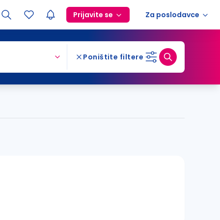
Prijavite se
Za poslodavce
Poništite filtere