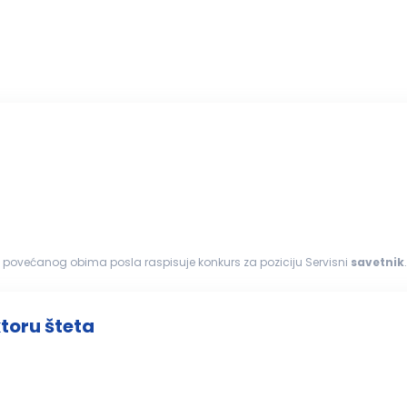
g povećanog obima posla raspisuje konkurs za poziciju Servisni
savetnik
inimum...
ktoru šteta