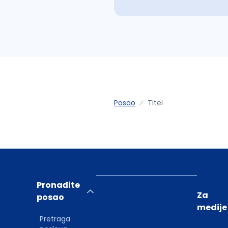
Posao
Titel
Pronađite
Za
posao
medije
Pretraga