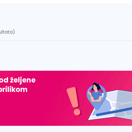
ultata)
 š, đ, ž, dž)
 od željene
prilikom