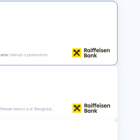
nata
i brinuti o poslovima
iffeisen banci a.d. Beograd,