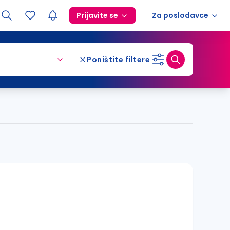
Prijavite se
Za poslodavce
Poništite filtere