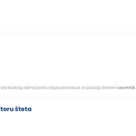
g povećanog obima posla raspisuje konkurs za poziciju Servisni
savetnik
inimum...
ktoru šteta