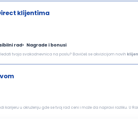
irect klijentima
sibilni rad
Nagrade i bonusi
...pozivamo vas da se pridružite našem timu! Kako će izgledati tvoja svakodnevnica na poslu? Bavićeš se akvizicijom novih
klije
 portfoliju Obavljaćeš komunikaciju sa klijentima...
štvom
karijeru u okruženju gde se tvoj rad ceni i može da napravi razliku. U Ra
iš razvoj koji je mnogo više...