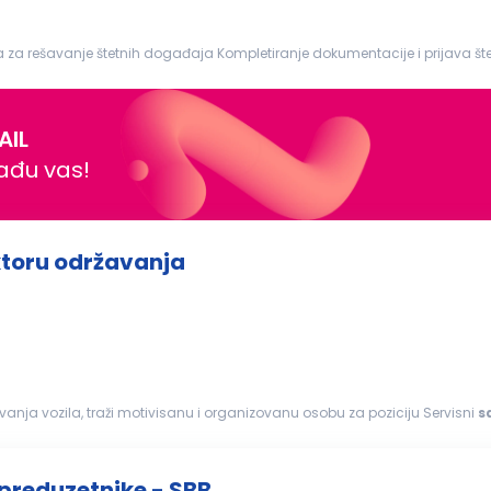
Likvidacija št...
AIL
nađu vas!
ektoru održavanja
ivanja vozila, traži motivisanu i organizovanu osobu za poziciju Servisni
s
anete deo...
 preduzetnike - SBB