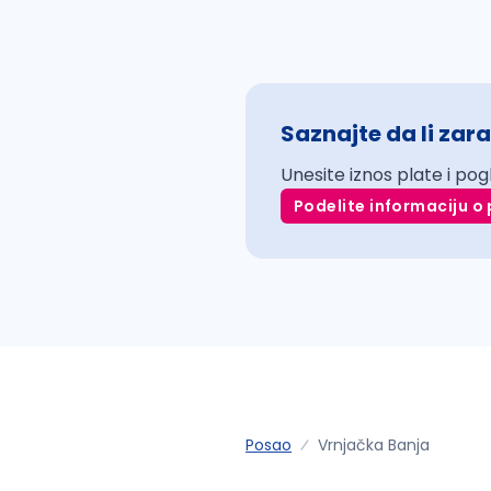
Saznajte da li zara
Unesite iznos plate i pog
Podelite informaciju o 
Posao
Vrnjačka Banja