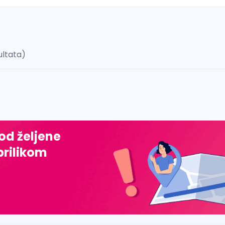
ultata)
 š, đ, ž, dž)
 od željene
prilikom