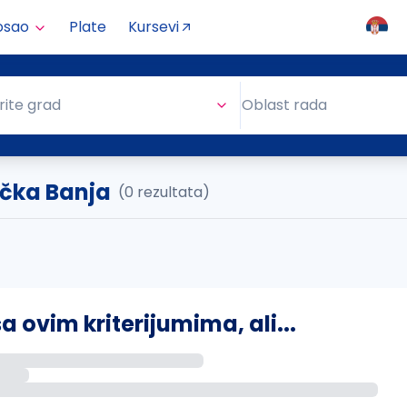
osao
Plate
Kursevi
Oblast rada
rite grad
Oblast rada
ačka Banja
(0 rezultata)
ovim kriterijumima, ali...
s putem email-a kada se pojave novi poslovi.