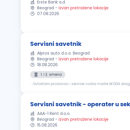
Erste Bank a.d.
Beograd
-
Izvan pretražene lokacije
07.08.2026
Servisni savetnik
Alpros auto d.o.o. Beograd
Beograd
-
Izvan pretražene lokacije
18.08.2026
1. i 2. smena
...Ovlašćeni prodavac i serviser vozila marke šKODA zbo
stručna sprema – III/IV stepen tehničkog usmerenja - m
Servisni savetnik - operater u se
AAA-1 Rent d.o.o.
Beograd
-
Izvan pretražene lokacije
15.08.2026