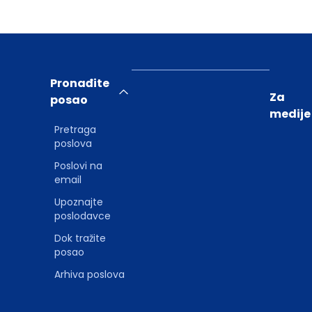
Pronađite
Za
posao
medije
Pretraga
poslova
Poslovi na
email
Upoznajte
poslodavce
Dok tražite
posao
Arhiva poslova