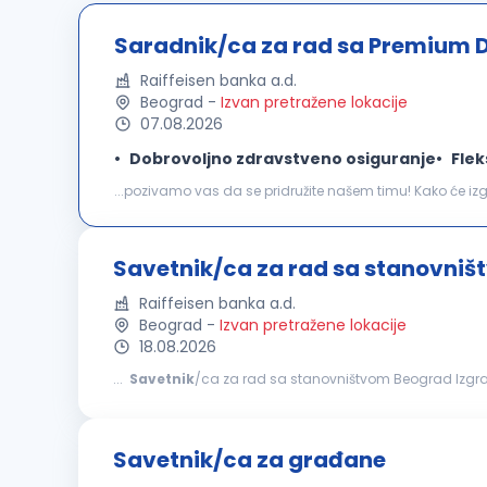
Saradnik/ca za rad sa Premium D
Raiffeisen banka a.d.
Beograd
-
Izvan pretražene lokacije
07.08.2026
Dobrovoljno zdravstveno osiguranje
Flek
klijenata
koji pripadaju Premium segmentu i tvom ličnom
Savetnik/ca za rad sa stanovni
Raiffeisen banka a.d.
Beograd
-
Izvan pretražene lokacije
18.08.2026
...
Savetnik
/ca za rad sa stanovništvom Beograd Izgradi 
imaćeš priliku da od početka preuzmeš odgovornost i iskus
Savetnik/ca za građane