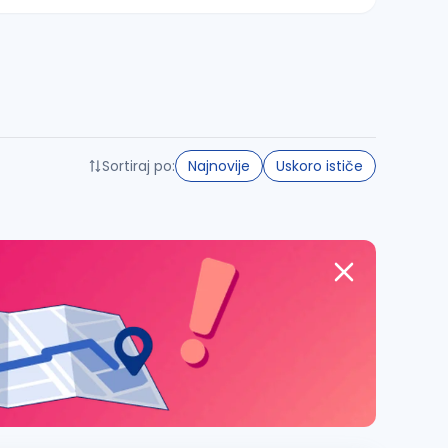
Sortiraj po:
Najnovije
Uskoro ističe