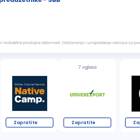
i indirektne prodajne aktivnosti; Održavanja i unapređenje odnosa sa post
oizvoda banke...
7 oglasa
Zapratite
Zapratite
Za