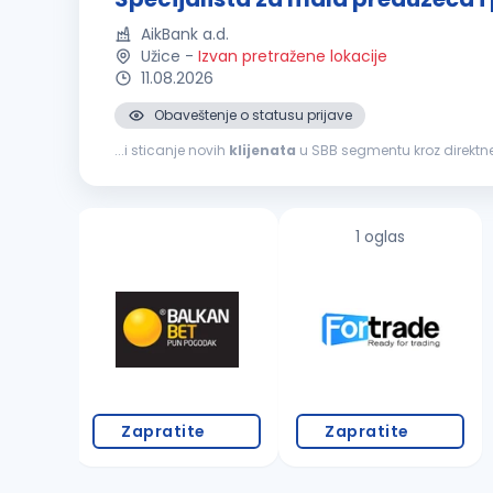
AikBank a.d.
Užice
-
Izvan pretražene lokacije
11.08.2026
Obaveštenje o statusu prijave
...i sticanje novih
klijenata
u SBB segmentu kroz direktne 
finansijskim problemima klijenta vezano za korišćenje pr
1 oglas
Zapratite
Zapratite