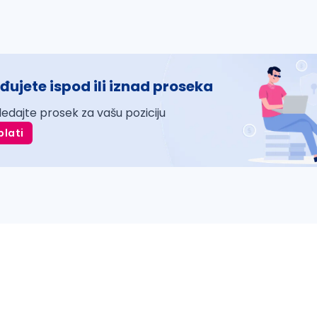
đujete ispod ili iznad proseka
ledajte prosek za vašu poziciju
plati