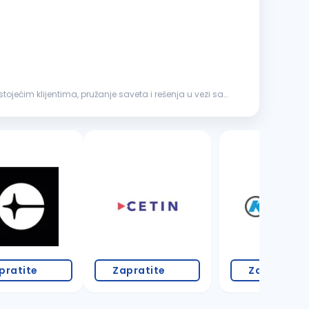
ojećim klijentima, pružanje saveta i rešenja u vezi sa
3 oglasa
pratite
Zapratite
Zapratite