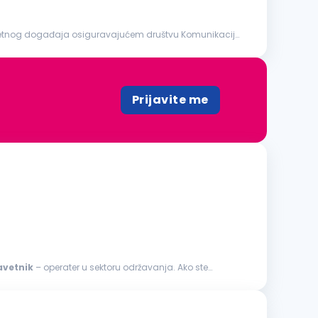
Prijavite me
avetnik
– operater u sektoru održavanja. Ako ste