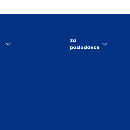
Za
poslodavce