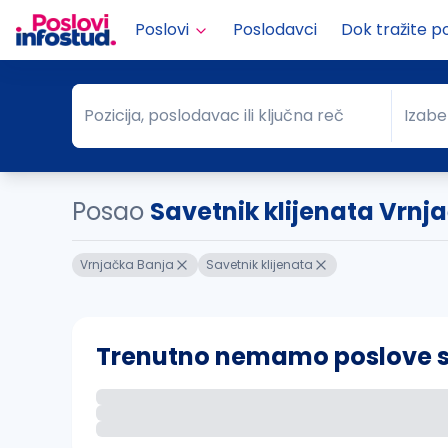
Poslovi
Poslodavci
Dok tražite p
Pozicija, poslodavac ili ključna reč
Izabe
Pozicija, poslodavac ili ključna reč
Grad
Posao
Savetnik klijenata Vrnj
Vrnjačka Banja
Savetnik klijenata
Trenutno nemamo poslove sa 
Ako sačuvate ovu pretragu, obavestićemo va