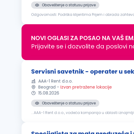
Obaveštenje o statusu prijave
Odgovornosti: Podrška klijentima Prijem i obrada zahteva za rešavanje štetnih događaja Kompletiranje dokumentacije i prijava štetnog događaja osiguravajućem društvu Komunikacija
sa servisnim radionicama i praćenje toka popravke vozila 
NOVI OGLASI ZA POSAO NA VAŠ EM
Prijavite se i dozvolite da poslovi 
Servisni savetnik - operater u s
AAA-1 Rent d.o.o.
Beograd
-
Izvan pretražene lokacije
15.08.2026
Obaveštenje o statusu prijave
...AAA-1 Rent d.o.o., vodeća kompanija u oblasti iznajmlj
spremni za dinamičan posao u Beogradu i želite da post
Specijalista za mala preduzeća i