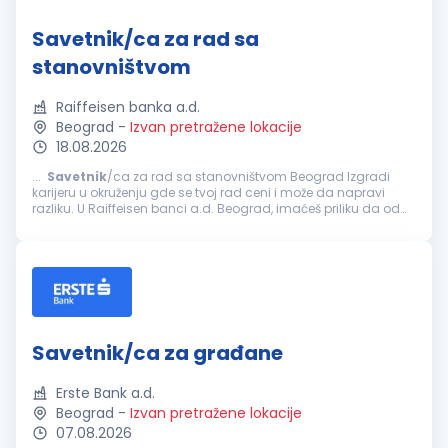
Savetnik/ca za rad sa
stanovništvom
Raiffeisen banka a.d.
Beograd
-
Izvan pretražene lokacije
18.08.2026
...
Savetnik
/ca za rad sa stanovništvom Beograd Izgradi
karijeru u okruženju gde se tvoj rad ceni i može da napravi
razliku. U Raiffeisen banci a.d. Beograd, imaćeš priliku da od
početka preuzmeš odgovornost i iskusiš razvoj koji je mnogo
više...
Savetnik/ca za građane
Erste Bank a.d.
Beograd
-
Izvan pretražene lokacije
07.08.2026