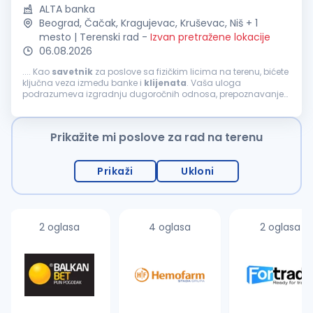
ALTA banka
Beograd, Čačak, Kragujevac, Kruševac, Niš + 1
mesto | Terenski rad
-
Izvan pretražene lokacije
06.08.2026
.... Kao
savetnik
za poslove sa fizičkim licima na terenu, bićete
ključna veza između banke i
klijenata
. Vaša uloga
podrazumeva izgradnju dugoročnih odnosa, prepoznavanje
potreba
klijenata
i pružanje adekvatnih finansijskih rešenja.
Ključne odgovornosti: Aktivno...
Prikažite mi poslove za rad na terenu
Prikaži
Ukloni
2 oglasa
4 oglasa
2 oglasa