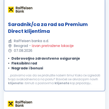
Saradnik/ca za rad sa Premium
Direct klijentima
Raiffeisen banka a.d.
Beograd
-
Izvan pretražene lokacije
07.08.2026
Dobrovoljno zdravstveno osiguranje
Fleksibilni rad
Nagrade i bonusi
...pozivamo vas da se pridružite našem timu! Kako će izgledati
tvoja svakodnevnica na poslu? Bavićeš se akvizicijom novih
klijenata
i brinuti o poslovima
klijenata
koji pripadaju
Premium segmentu i tvom ličnom portfoliju Obavljaćeš
komunikaciju sa klijentima...