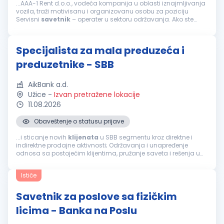
...AAA-1 Rent d.o.o., vodeća kompanija u oblasti iznajmljivanja
vozila, traži motivisanu i organizovanu osobu za poziciju
Servisni
savetnik
– operater u sektoru održavanja. Ako ste
spremni za dinamičan posao u Beogradu i želite da postanete
deo...
Specijalista za mala preduzeća i
preduzetnike - SBB
AikBank a.d.
Užice
-
Izvan pretražene lokacije
11.08.2026
Obaveštenje o statusu prijave
...i sticanje novih
klijenata
u SBB segmentu kroz direktne i
indirektne prodajne aktivnosti; Održavanja i unapređenje
odnosa sa postojećim klijentima, pružanje saveta i rešenja u
vezi sa finansijskim problemima klijenta vezano za korišćenje
proizvoda banke...
Ističe
Savetnik za poslove sa fizičkim
licima - Banka na Poslu