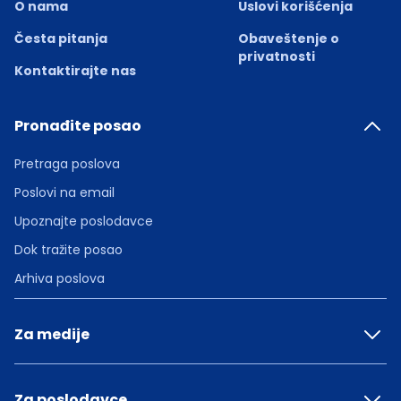
O nama
Uslovi korišćenja
Česta pitanja
Obaveštenje o
privatnosti
Kontaktirajte nas
Pronađite posao
Pretraga poslova
Poslovi na email
Upoznajte poslodavce
Dok tražite posao
Arhiva poslova
Za medije
Za poslodavce