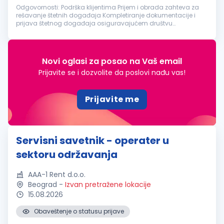
Odgovornosti: Podrška klijentima Prijem i obrada zahteva za
rešavanje štetnih događaja Kompletiranje dokumentacije i
prijava štetnog događaja osiguravajućem društvu
Komunikacija sa servisnim radionicama i praćenje toka
popravke vozila Likvidacija št...
Novi oglasi za posao na Vaš email
Prijavite se i dozvolite da poslovi nađu vas!
Prijavite me
Servisni savetnik - operater u
sektoru održavanja
AAA-1 Rent d.o.o.
Beograd
-
Izvan pretražene lokacije
15.08.2026
Obaveštenje o statusu prijave