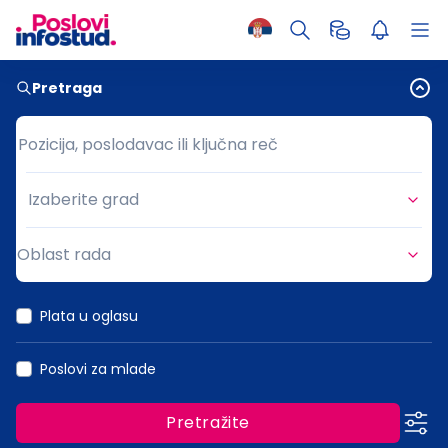
Pretraga
Pozicija, poslodavac ili ključna reč
Pozicija, poslodavac ili ključna reč
Izaberite grad
Grad
Oblast rada
Oblast rada
Plata u oglasu
Poslovi za mlade
Pretražite