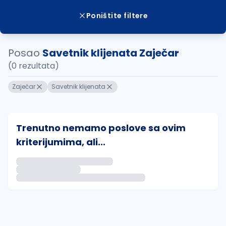
Poništite filtere
Posao
Savetnik klijenata Zaječar
(0 rezultata)
Zaječar
Savetnik klijenata
Trenutno nemamo poslove sa ovim
kriterijumima, ali...
Ako sačuvate ovu pretragu, obavestićemo vas putem 
uvajte pretragu