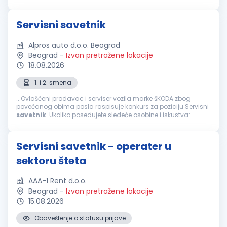
Servisni savetnik
Alpros auto d.o.o. Beograd
Beograd
-
Izvan pretražene lokacije
18.08.2026
1. i 2. smena
...Ovlašćeni prodavac i serviser vozila marke šKODA zbog
povećanog obima posla raspisuje konkurs za poziciju Servisni
savetnik
. Ukoliko posedujete sledeće osobine i iskustva:
Srednja stručna sprema – III/IV stepen tehničkog usmerenja -
minimum...
Servisni savetnik - operater u
sektoru šteta
AAA-1 Rent d.o.o.
Beograd
-
Izvan pretražene lokacije
15.08.2026
Obaveštenje o statusu prijave