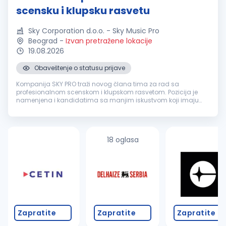
scensku i klupsku rasvetu
Sky Corporation d.o.o. - Sky Music Pro
Beograd
-
Izvan pretražene lokacije
19.08.2026
Obaveštenje o statusu prijave
Kompanija SKY PRO traži novog člana tima za rad sa
profesionalnom scenskom i klupskom rasvetom. Pozicija je
namenjena i kandidatima sa manjim iskustvom koji imaju
osnovno tehničko znanje, interesovanje za scensku rasvetu i
želju da se dalje razvijaju...
18 oglasa
Zapratite
Zapratite
Zapratite