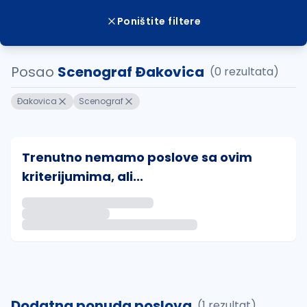
Poništite filtere
Posao
Scenograf Ðakovica
(0 rezultata)
Ðakovica
Scenograf
Trenutno nemamo poslove sa ovim
kriterijumima, ali...
Ako sačuvate ovu pretragu, obavestićemo vas putem 
uvajte pretragu
Dodatna ponuda poslova
(1 rezultat)