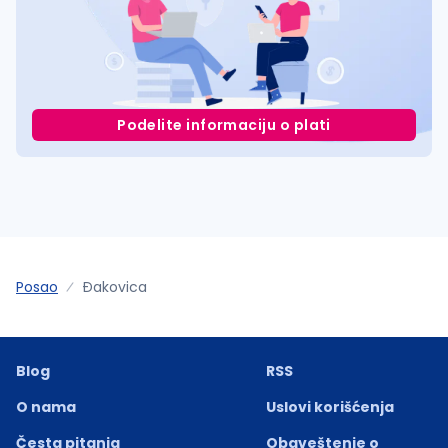
Podelite informaciju o plati
Posao
Ðakovica
Blog
RSS
O nama
Uslovi korišćenja
Česta pitanja
Obaveštenje o