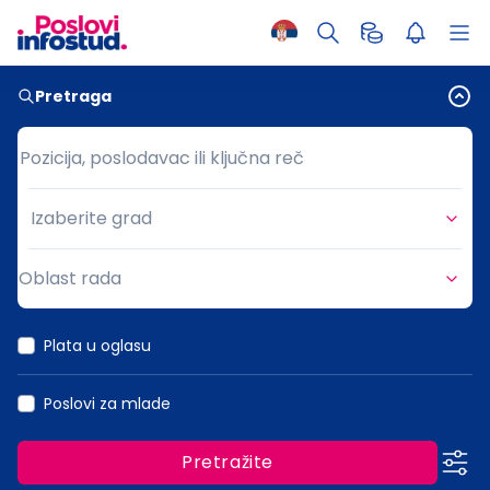
Pretraga
Pozicija, poslodavac ili ključna reč
Pozicija, poslodavac ili ključna reč
Izaberite grad
Grad
Oblast rada
Oblast rada
Plata u oglasu
Poslovi za mlade
Pretražite