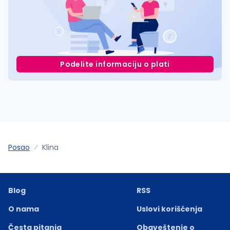
Podelite informaciju o plati
Posao
Klina
Blog
RSS
O nama
Uslovi korišćenja
Česta pitanja
Obaveštenje o