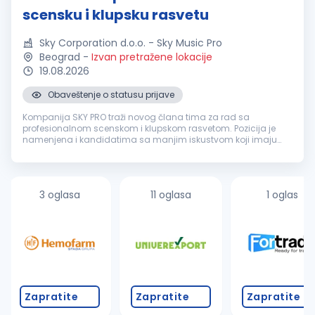
scensku i klupsku rasvetu
Sky Corporation d.o.o. - Sky Music Pro
Beograd
-
Izvan pretražene lokacije
19.08.2026
Obaveštenje o statusu prijave
Kompanija SKY PRO traži novog člana tima za rad sa
profesionalnom scenskom i klupskom rasvetom. Pozicija je
namenjena i kandidatima sa manjim iskustvom koji imaju
osnovno tehničko znanje, interesovanje za scensku rasvetu i
želju da se dalje razvijaju...
3 oglasa
11 oglasa
1 oglas
Zapratite
Zapratite
Zapratite