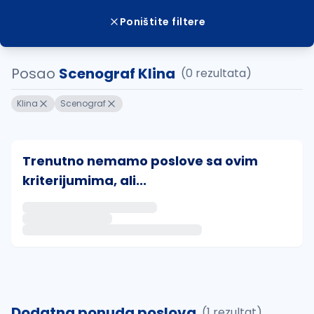
Poništite filtere
Posao
Scenograf Klina
(0 rezultata)
Klina
Scenograf
Trenutno nemamo poslove sa ovim
kriterijumima, ali...
Ako sačuvate ovu pretragu, obavestićemo vas putem 
uvajte pretragu
Dodatna ponuda poslova
(1 rezultat)