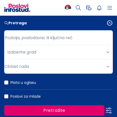
Pretraga
Pozicija, poslodavac ili ključna reč
Pozicija, poslodavac ili ključna reč
Izaberite grad
Grad
Oblast rada
Oblast rada
Plata u oglasu
Poslovi za mlade
Pretražite