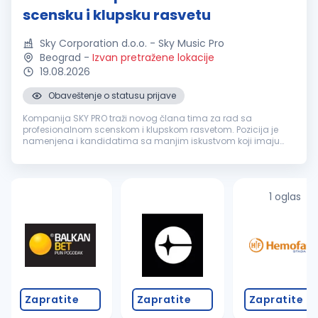
scensku i klupsku rasvetu
Sky Corporation d.o.o. - Sky Music Pro
Beograd
-
Izvan pretražene lokacije
19.08.2026
Obaveštenje o statusu prijave
Kompanija SKY PRO traži novog člana tima za rad sa
profesionalnom scenskom i klupskom rasvetom. Pozicija je
namenjena i kandidatima sa manjim iskustvom koji imaju
osnovno tehničko znanje, interesovanje za scensku rasvetu i
želju da se dalje razvijaju...
1 oglas
Zapratite
Zapratite
Zapratite