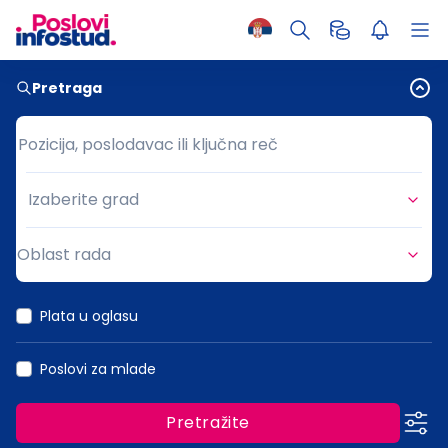
Pretraga
Pozicija, poslodavac ili ključna reč
Pozicija, poslodavac ili ključna reč
Izaberite grad
Grad
Oblast rada
Oblast rada
Plata u oglasu
Poslovi za mlade
Pretražite