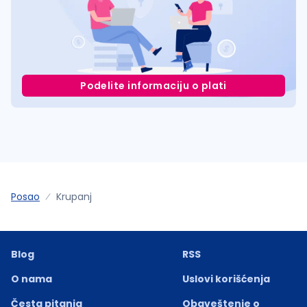
Podelite informaciju o plati
Posao
Krupanj
Blog
RSS
O nama
Uslovi korišćenja
Česta pitanja
Obaveštenje o