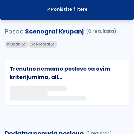
Poništite filtere
Posao
Scenograf Krupanj
(0 rezultata)
Krupanj
Scenograf
Trenutno nemamo poslove sa ovim
kriterijumima, ali...
Ako sačuvate ovu pretragu, obavestićemo vas putem 
uvajte pretragu
Dodatna ponuda poslova
(1 rezultat)