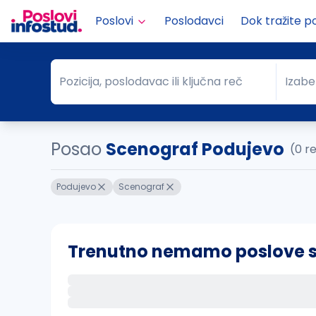
Poslovi
Poslodavci
Dok tražite p
Pozicija, poslodavac ili ključna reč
Izabe
Pozicija, poslodavac ili ključna reč
Grad
Posao
Scenograf Podujevo
(0 r
Podujevo
Scenograf
Trenutno nemamo poslove sa 
Ako sačuvate ovu pretragu, obavestićemo va