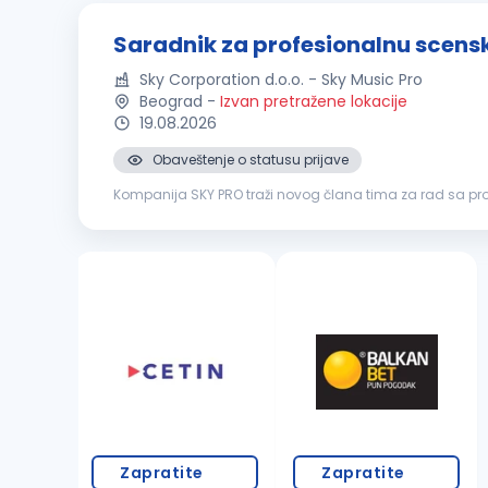
Saradnik za profesionalnu scensk
Sky Corporation d.o.o. - Sky Music Pro
Beograd
-
Izvan pretražene lokacije
19.08.2026
Obaveštenje o statusu prijave
Kompanija SKY PRO traži novog člana tima za rad sa p
tehničko znanje, interesovanje za scensku rasvetu i želju d
Zapratite
Zapratite