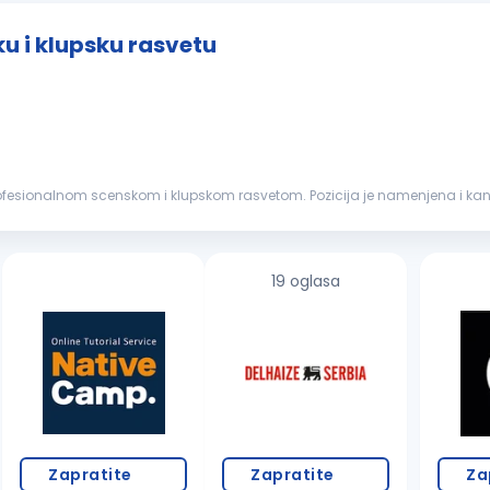
u i klupsku rasvetu
rofesionalnom scenskom i klupskom rasvetom. Pozicija je namenjena i k
a se dalje razvijaju...
19 oglasa
Zapratite
Zapratite
Za