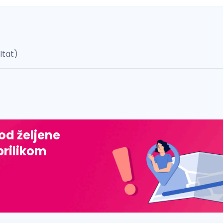
ultat)
 š, đ, ž, dž)
 od željene
prilikom