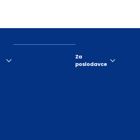
Za
poslodavce