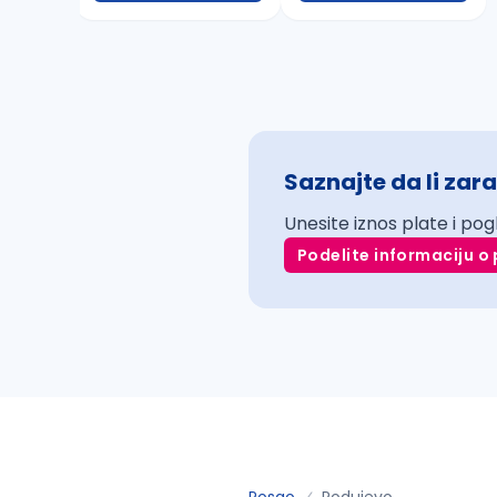
Saznajte da li zara
Unesite iznos plate i pog
Podelite informaciju o 
Posao
Podujevo