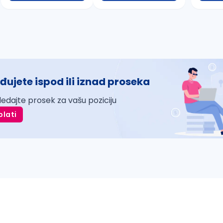
đujete ispod ili iznad proseka
ledajte prosek za vašu poziciju
plati