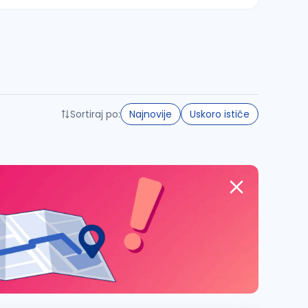
Sortiraj po:
Najnovije
Uskoro ističe