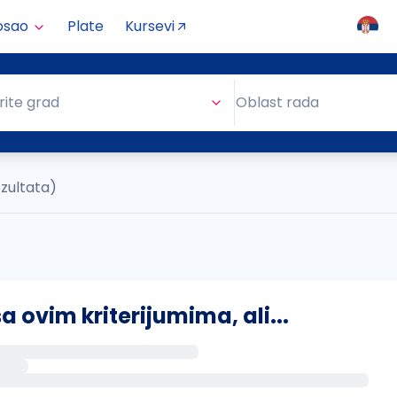
osao
Plate
Kursevi
Oblast rada
rite grad
Oblast rada
ezultata)
ovim kriterijumima, ali...
s putem email-a kada se pojave novi poslovi.