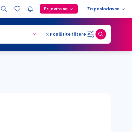
Prijavite se
Za poslodavce
Poništite filtere