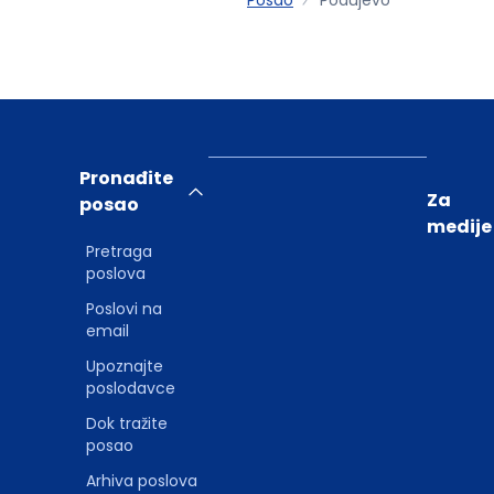
Pronađite
Za
posao
medije
Pretraga
poslova
Poslovi na
email
Upoznajte
poslodavce
Dok tražite
posao
Arhiva poslova