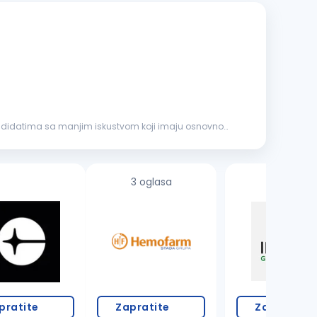
andidatima sa manjim iskustvom koji imaju osnovno
3 oglasa
pratite
Zapratite
Zapratite