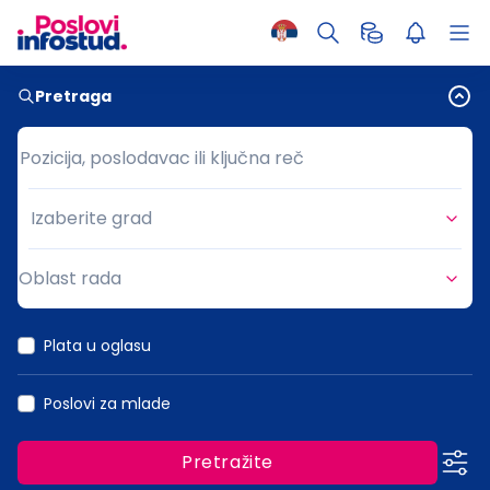
Pretraga
Pozicija, poslodavac ili ključna reč
Pozicija, poslodavac ili ključna reč
Izaberite grad
Grad
Oblast rada
Oblast rada
Plata u oglasu
Poslovi za mlade
Pretražite