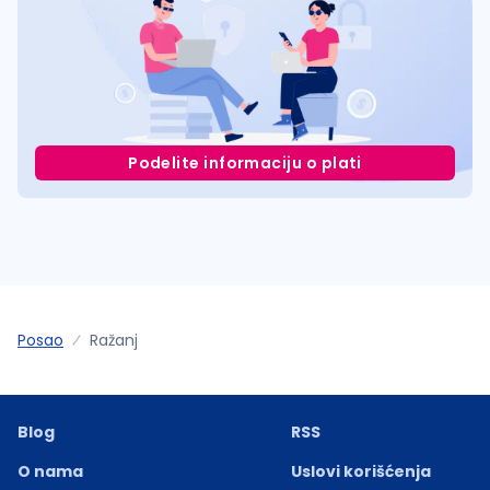
Podelite informaciju o plati
Posao
Ražanj
Blog
RSS
O nama
Uslovi korišćenja