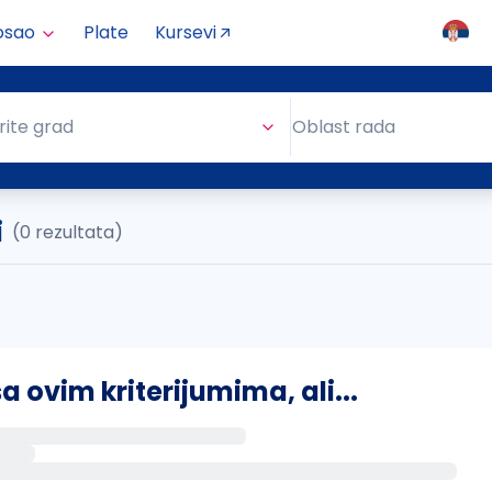
osao
Plate
Kursevi
Oblast rada
rite grad
Oblast rada
i
(0 rezultata)
ovim kriterijumima, ali...
s putem email-a kada se pojave novi poslovi.