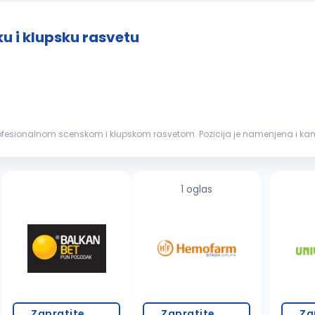
u i klupsku rasvetu
rofesionalnom scenskom i klupskom rasvetom. Pozicija je namenjena i k
a se dalje razvijaju...
1 oglas
Zapratite
Zapratite
Za