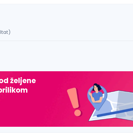
ultat)
 š, đ, ž, dž)
 od željene
prilikom