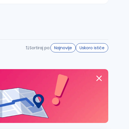
Sortiraj po:
Najnovije
Uskoro ističe