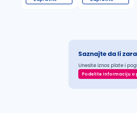
Saznajte da li zara
Unesite iznos plate i pog
Podelite informaciju o 