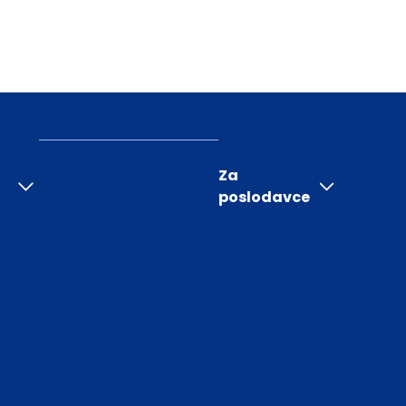
Za
poslodavce