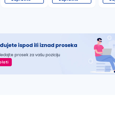
đujete ispod ili iznad proseka
ledajte prosek za vašu poziciju
plati