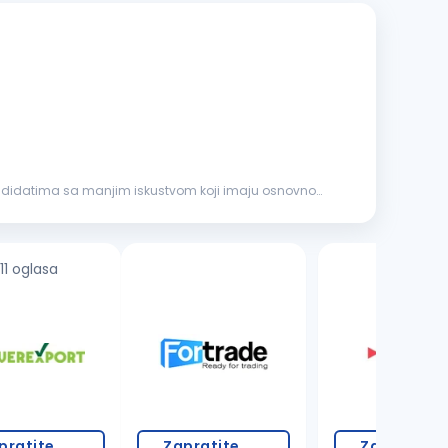
andidatima sa manjim iskustvom koji imaju osnovno
11 oglasa
pratite
Zapratite
Zapratite