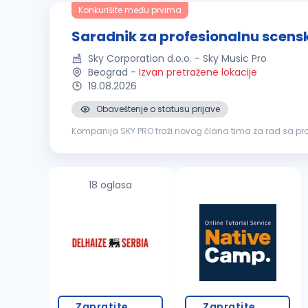
Konkurišite među prvima
Saradnik za profesionalnu scensk
Sky Corporation d.o.o. - Sky Music Pro
Beograd
-
Izvan pretražene lokacije
19.08.2026
Obaveštenje o statusu prijave
Kompanija SKY PRO traži novog člana tima za rad sa p
tehničko znanje, interesovanje za scensku rasvetu i želju d
18 oglasa
Zapratite
Zapratite