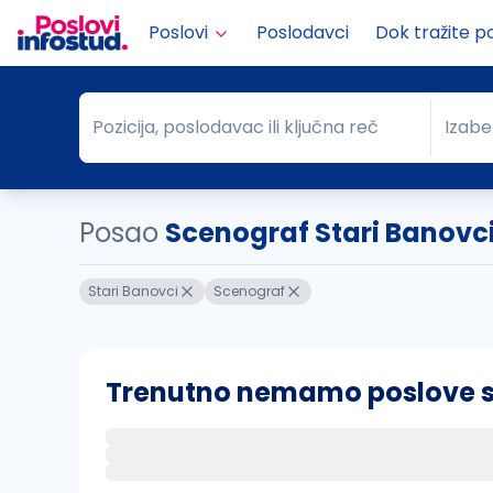
Poslovi
Poslodavci
Dok tražite p
Pozicija, poslodavac ili ključna reč
Izabe
Pozicija, poslodavac ili ključna reč
Grad
Posao
Scenograf Stari Banovc
Stari Banovci
Scenograf
Trenutno nemamo poslove sa 
Ako sačuvate ovu pretragu, obavestićemo va