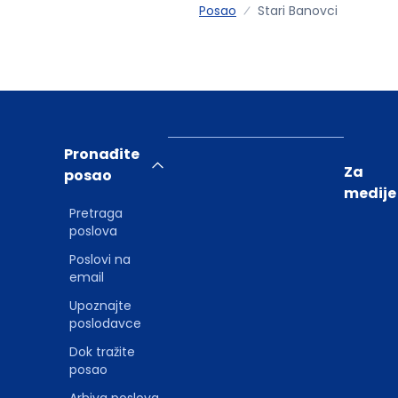
Posao
Stari Banovci
Pronađite
Za
posao
medije
Pretraga
poslova
Poslovi na
email
Upoznajte
poslodavce
Dok tražite
posao
Arhiva poslova