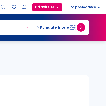
Prijavite se
Za poslodavce
Poništite filtere