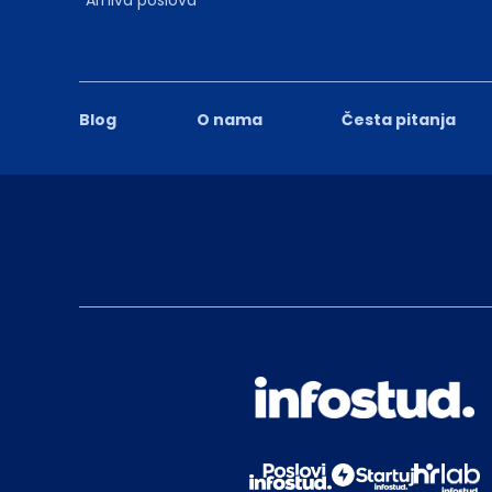
Blog
O nama
Česta pitanja