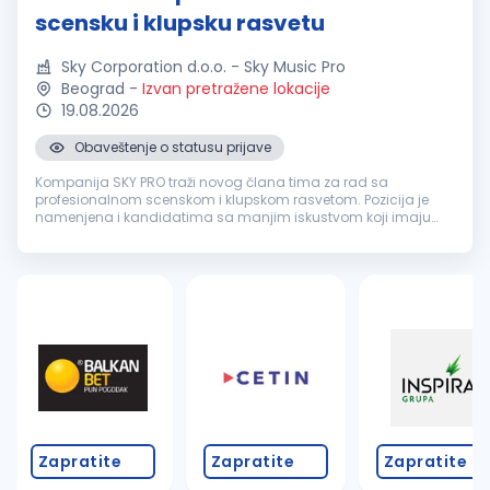
scensku i klupsku rasvetu
Sky Corporation d.o.o. - Sky Music Pro
Beograd
-
Izvan pretražene lokacije
19.08.2026
Obaveštenje o statusu prijave
Kompanija SKY PRO traži novog člana tima za rad sa
profesionalnom scenskom i klupskom rasvetom. Pozicija je
namenjena i kandidatima sa manjim iskustvom koji imaju
osnovno tehničko znanje, interesovanje za scensku rasvetu i
želju da se dalje razvijaju...
Zapratite
Zapratite
Zapratite