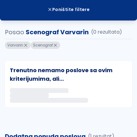
Poništite filtere
Posao
Scenograf Varvarin
(0 rezultata)
Varvarin
Scenograf
Trenutno nemamo poslove sa ovim
kriterijumima, ali...
Ako sačuvate ovu pretragu, obavestićemo vas putem 
uvajte pretragu
Dodatna ponuda poslova
(1 rezultat)