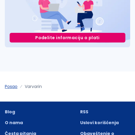
Podelite informaciju o plati
Posao
Varvarin
Blog
RSS
O nama
Uslovi korišćenja
Česta pitanja
Obaveštenje o