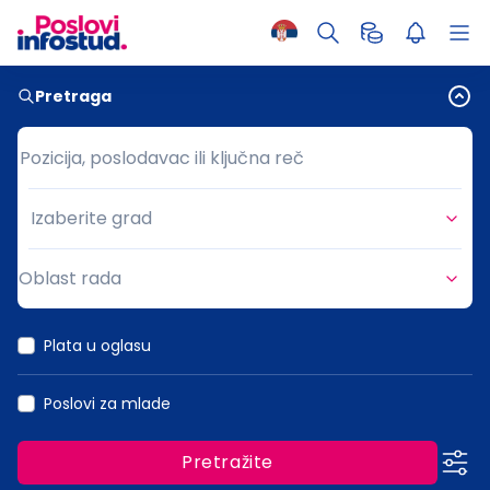
Pretraga
Pozicija, poslodavac ili ključna reč
Pozicija, poslodavac ili ključna reč
Izaberite grad
Grad
Oblast rada
Oblast rada
Plata u oglasu
Poslovi za mlade
Pretražite