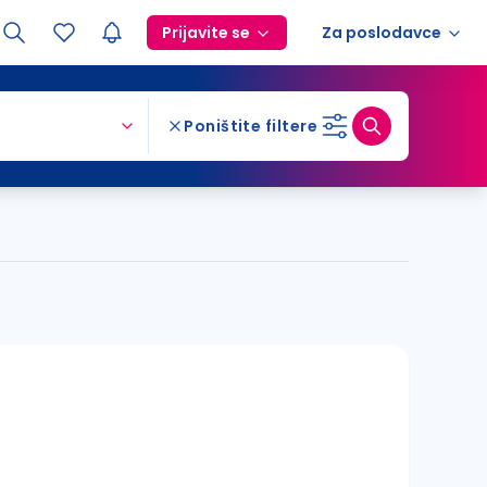
Prijavite se
Za poslodavce
Poništite filtere