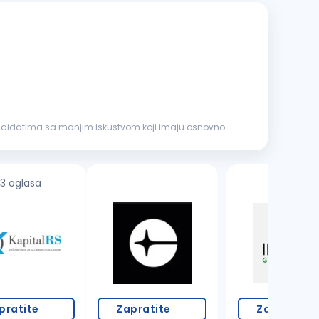
andidatima sa manjim iskustvom koji imaju osnovno
3 oglasa
pratite
Zapratite
Zapratite