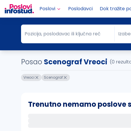
Poslovi
Poslodavci
Dok tražite p
Pozicija, poslodavac ili ključna reč
Izabe
Pozicija, poslodavac ili ključna reč
Grad
Posao
Scenograf Vreoci
(0 rezult
Vreoci
Scenograf
Trenutno nemamo poslove sa 
Ako sačuvate ovu pretragu, obavestićemo va