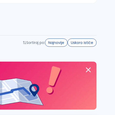
Sortiraj po:
Najnovije
Uskoro ističe