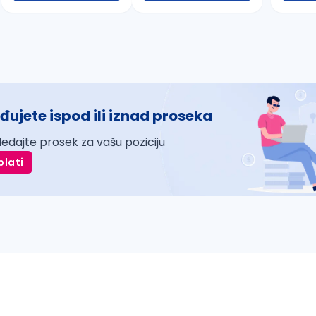
đujete ispod ili iznad proseka
ledajte prosek za vašu poziciju
plati