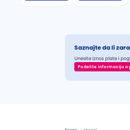
Saznajte da li zara
Unesite iznos plate i pog
Podelite informaciju o 
Posao
Vreoci