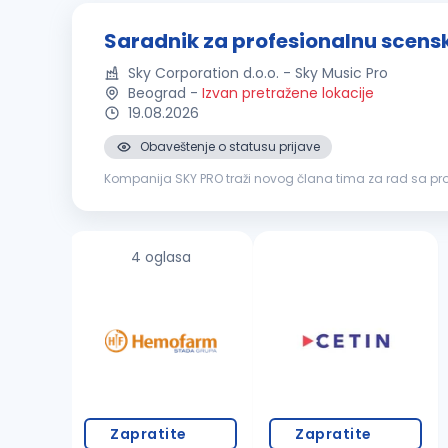
Saradnik za profesionalnu scensk
Sky Corporation d.o.o. - Sky Music Pro
Beograd
-
Izvan pretražene lokacije
19.08.2026
Obaveštenje o statusu prijave
Kompanija SKY PRO traži novog člana tima za rad sa p
tehničko znanje, interesovanje za scensku rasvetu i želju d
4 oglasa
Zapratite
Zapratite