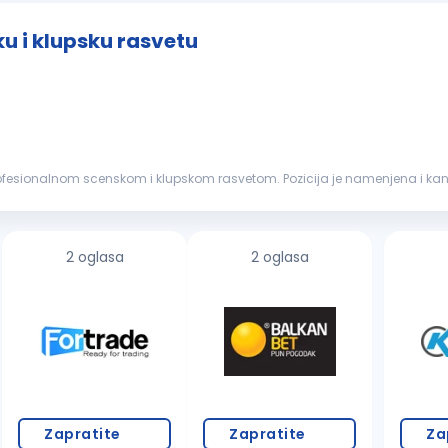
u i klupsku rasvetu
rofesionalnom scenskom i klupskom rasvetom. Pozicija je namenjena i k
a se dalje razvijaju...
2 oglasa
2 oglasa
Zapratite
Zapratite
Za