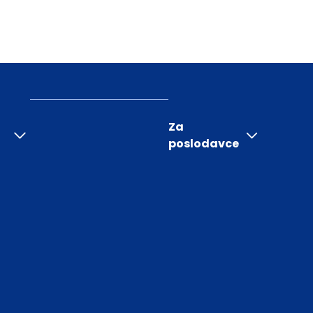
Za
poslodavce