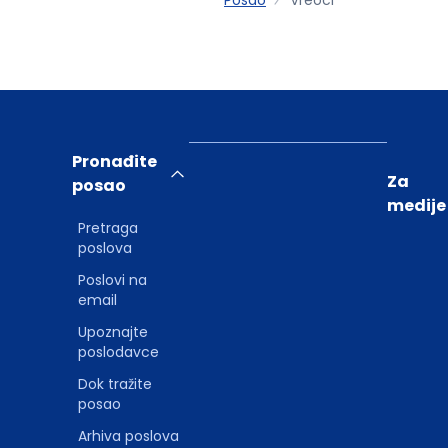
Pronađite
Za
posao
medije
Pretraga
poslova
Poslovi na
email
Upoznajte
poslodavce
Dok tražite
posao
Arhiva poslova