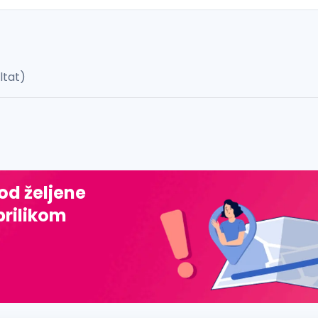
ultat)
 š, đ, ž, dž)
 od željene
prilikom