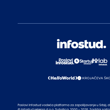
Poslovi Infostud vodeća platforma za zapošljavanje u Srbiji, de
©
Infostud rešenja d.o.o. Subotica
, 2000 -
2026
. Sadržaj sajta