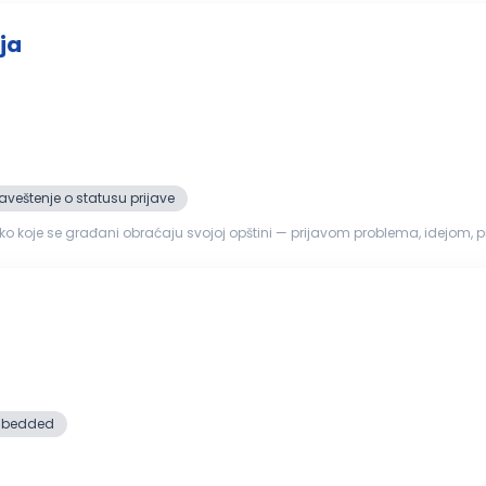
ja
veštenje o statusu prijave
o koje se građani obraćaju svojoj opštini — prijavom problema, idejom, 
i usmerava nadl...
bedded