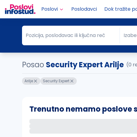
Poslovi
Poslodavci
Dok tražite p
Pozicija, poslodavac ili ključna reč
Izabe
Pozicija, poslodavac ili ključna reč
Grad
Posao
Security Expert Arilje
(0 r
Arilje
Security Expert
Trenutno nemamo poslove sa 
Ako sačuvate ovu pretragu, obavestićemo va