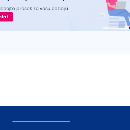
ledajte prosek za vašu poziciju
plati