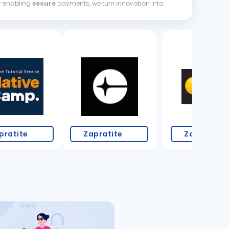
or enabling
secure
payments, we turn innovation into
pratite
Zapratite
Zapratite