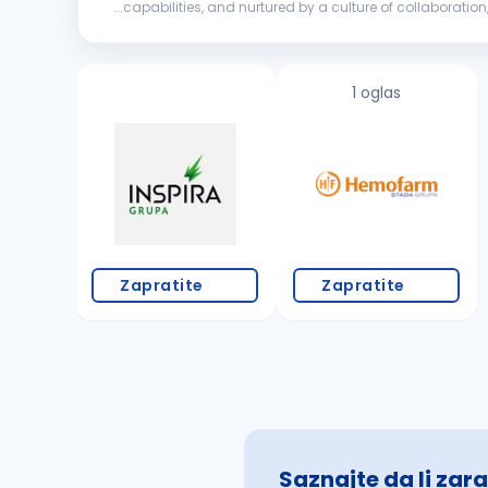
...capabilities, and nurtured by a culture of collaborati
impact through disciplined execution and long-term valu
1 oglas
Zapratite
Zapratite
Saznajte da li zara