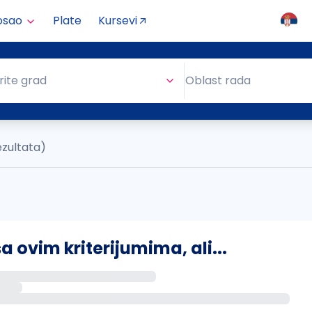
osao
Plate
Kursevi
Oblast rada
rite grad
Oblast rada
ezultata)
ovim kriterijumima, ali...
s putem email-a kada se pojave novi poslovi.