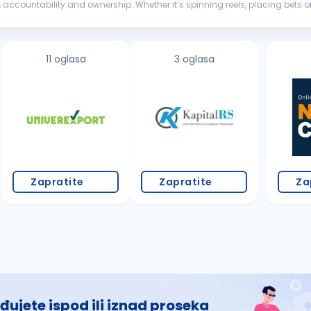
on, accountability and ownership. Whether it’s spinning reels, placing bets 
e creation. With...
11 oglasa
3 oglasa
Zapratite
Zapratite
Za
đujete ispod ili iznad proseka