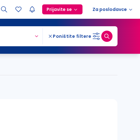
Prijavite se
Za poslodavce
Poništite filtere