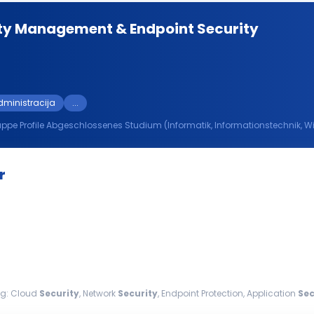
lity Management & Endpoint Security
ministracija
...
rmatik) oder
rung mit gängigen
Security
Tools wie Tenable...
r
ng: Cloud
Security
, Network
Security
, Endpoint Protection, Application
Sec
curity
standards and...