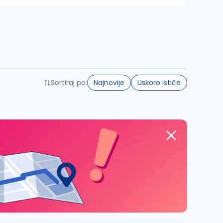
Sortiraj po:
Najnovije
Uskoro ističe