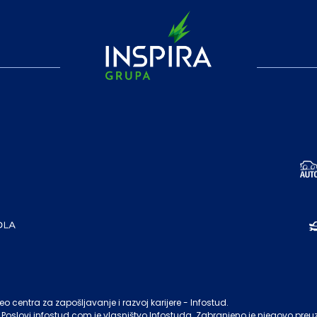
o centra za zapošljavanje i razvoj karijere - Infostud.
Poslovi.infostud.com
je vlasništvo
Infostuda
. Zabranjeno je njegovo preu