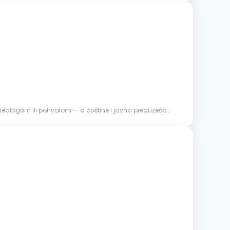
predlogom ili pohvalom — a opštine i javna preduzeća