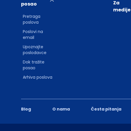
Za
posao
medije
Pretraga
poslova
Poslovi na
email
Upoznajte
poslodavce
Dok tražite
posao
Arhiva poslova
Blog
O nama
Česta pitanja