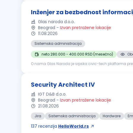
Inženjer za bezbednost informaci
Glas naroda d.o.o.
Beograd
-
Izvan pretražene lokacije
11.08.2026
Sistemska administracija
neto 280.000 - 400.000 RSD (mesečno)
Oba
O nama Glas Naroda je srpska civic-tech platforma prek
odgovaraju, uz pomoć AI sistema koji prijave klasifikuje 
Security Architect IV
IGT D&B d.o.o.
Beograd
-
Izvan pretražene lokacije
21.08.2026
Jira
Sistemska administracija
Hardware
Em
137
recenzija
HelloWorld.rs