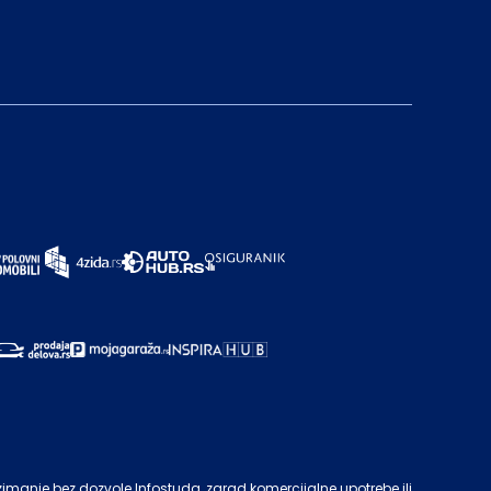
zimanje bez dozvole
Infostuda
, zarad komercijalne upotrebe ili