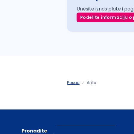
Unesite iznos plate i pog
Podelite informaciju o 
Posao
Arilje
Pronađite