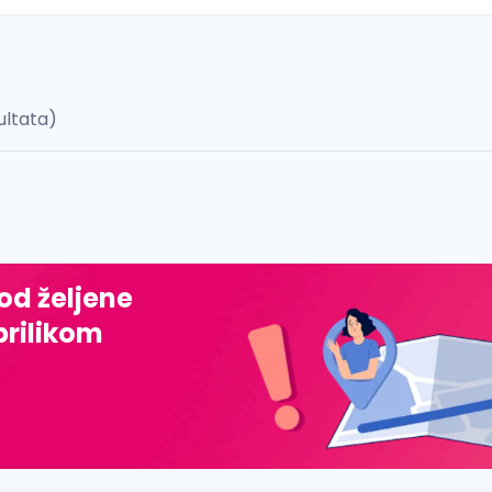
ultata)
 š, đ, ž, dž)
 od željene
prilikom