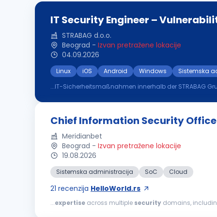
IT Security Engineer – Vulnerabi
STRABAG d.o.o.
Beograd
-
Izvan pretražene lokacije
04.09.2026
Linux
iOS
Android
Windows
Sistemska ad
...IT-Sicherheitsmaßnahmen innerhalb der STRABAG Gruppe Profile Abgeschlossenes Studium (Informatik, Informationstechnik, Wirtschaftsinfo
eine vergleichbare Ausbildung bzw. Qualifikation Erfah
Chief Information Security Office
Meridianbet
Beograd
-
Izvan pretražene lokacije
19.08.2026
Sistemska administracija
SoC
Cloud
21
recenzija
HelloWorld.rs
...
expertise
across multiple
security
domains, includi
hands-on experience with internationally recognized
se