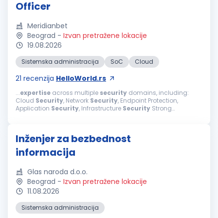
Officer
Meridianbet
Beograd
-
Izvan pretražene lokacije
19.08.2026
Sistemska administracija
SoC
Cloud
21
recenzija
HelloWorld.rs
...
expertise
across multiple
security
domains, including:
Cloud
Security
, Network
Security
, Endpoint Protection,
Application
Security
, Infrastructure
Security
Strong
knowledge of and hands-on experience with internationally
recognized
security
standards and...
Inženjer za bezbednost
informacija
Glas naroda d.o.o.
Beograd
-
Izvan pretražene lokacije
11.08.2026
Sistemska administracija