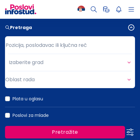
Pretraga
Pozicija, poslodavac ili ključna reč
Pozicija, poslodavac ili ključna reč
Izaberite grad
Grad
Oblast rada
Oblast rada
Plata u oglasu
Poslovi za mlade
Pretražite