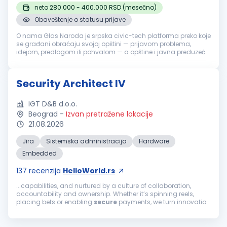
neto 280.000 - 400.000 RSD (mesečno)
Obaveštenje o statusu prijave
O nama Glas Naroda je srpska civic-tech platforma preko koje
se građani obraćaju svojoj opštini — prijavom problema,
idejom, predlogom ili pohvalom — a opštine i javna preduzeća
odgovaraju, uz pomoć AI sistema koji prijave klasifikuje i
usmerava nadl...
Security Architect IV
IGT D&B d.o.o.
Beograd
-
Izvan pretražene lokacije
21.08.2026
Jira
Sistemska administracija
Hardware
Embedded
137
recenzija
HelloWorld.rs
...capabilities, and nurtured by a culture of collaboration,
accountability and ownership. Whether it’s spinning reels,
placing bets or enabling
secure
payments, we turn innovation
into impact through disciplined execution and long-term
value creation. With...