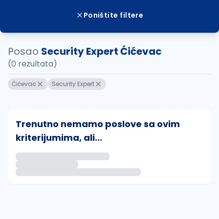
Poništite filtere
Posao
Security Expert Ćićevac
(0 rezultata)
Ćićevac
Security Expert
Trenutno nemamo poslove sa ovim
kriterijumima, ali...
Ako sačuvate ovu pretragu, obavestićemo vas putem 
uvajte pretragu