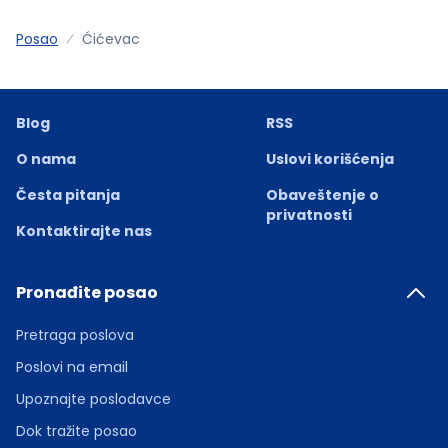
Posao
Ćićevac
Blog
RSS
O nama
Uslovi korišćenja
Česta pitanja
Obaveštenje o
privatnosti
Kontaktirajte nas
Pronađite posao
Pretraga poslova
Poslovi na email
Upoznajte poslodavce
Dok tražite posao