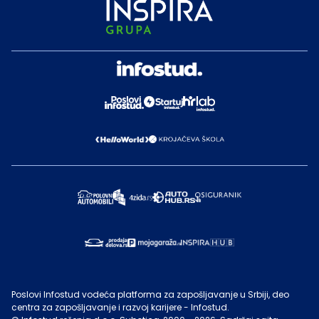
Poslovi Infostud vodeća platforma za zapošljavanje u Srbiji, deo
centra za zapošljavanje i razvoj karijere - Infostud.