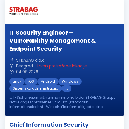
IT Security Engineer –
Vulnerability Management &
Endpoint Security
STRABAG d.o.o.
Beograd
-
Izvan pretražene lokacije
04.09.2026
Linux
iOS
Android
Windows
Sistemska administracija
...
...IT-Sicherheitsmaßnahmen innerhalb der STRABAG Gruppe
Profile Abgeschlossenes Studium (Informatik,
Informationstechnik, Wirtschaftsinformatik) oder eine
vergleichbare Ausbildung bzw. Qualifikation Erfahrung mit
gängigen
Security
Tools wie Tenable...
Chief Information Security