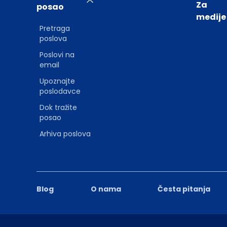
Za
posao
medije
Pretraga
poslova
Poslovi na
email
Upoznajte
poslodavce
Dok tražite
posao
Arhiva poslova
Blog
O nama
Česta pitanja