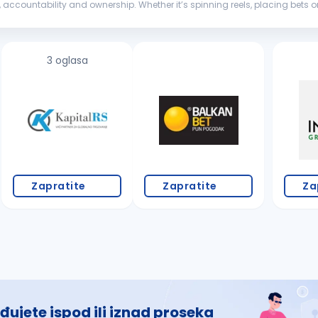
on, accountability and ownership. Whether it’s spinning reels, placing bets 
e creation. With...
3 oglasa
Zapratite
Zapratite
Za
đujete ispod ili iznad proseka