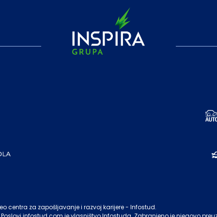
o centra za zapošljavanje i razvoj karijere - Infostud.
Poslovi.infostud.com
je vlasništvo
Infostuda
. Zabranjeno je njegovo preu