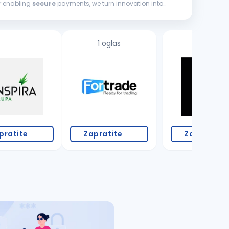
or enabling
secure
payments, we turn innovation into
1 oglas
pratite
Zapratite
Zapratite