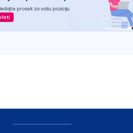
ledajte prosek za vašu poziciju
plati