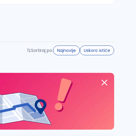
Sortiraj po:
Najnovije
Uskoro ističe