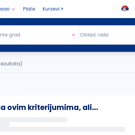
osao
Plate
Kursevi
Oblast rada
rite grad
Oblast rada
rezultata)
ovim kriterijumima, ali...
s putem email-a kada se pojave novi poslovi.