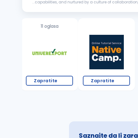
...capabilities, and nurtured by a culture of collaborati
impact through disciplined execution and long-term valu
11 oglasa
Zapratite
Zapratite
Saznajte da li zara