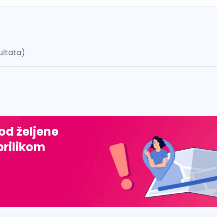
ultata)
 š, đ, ž, dž)
 od željene
prilikom