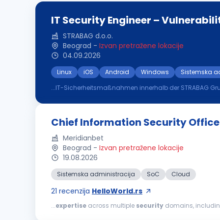
IT Security Engineer – Vulnerabi
STRABAG d.o.o.
Beograd
-
Izvan pretražene lokacije
04.09.2026
Linux
iOS
Android
Windows
Sistemska ad
...IT-Sicherheitsmaßnahmen innerhalb der STRABAG Gruppe Profile Abgeschlossenes Studium (Informatik, Informationstechnik, Wirtschaftsinfo
eine vergleichbare Ausbildung bzw. Qualifikation Erfah
Chief Information Security Office
Meridianbet
Beograd
-
Izvan pretražene lokacije
19.08.2026
Sistemska administracija
SoC
Cloud
21
recenzija
HelloWorld.rs
...
expertise
across multiple
security
domains, includi
hands-on experience with internationally recognized
se