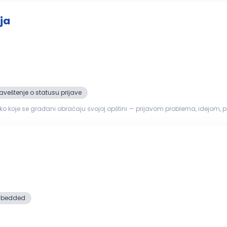
ja
veštenje o statusu prijave
o koje se građani obraćaju svojoj opštini — prijavom problema, idejom, 
i usmerava nadl...
bedded