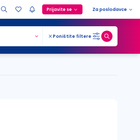
Prijavite se
Za poslodavce
Poništite filtere