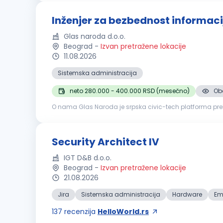
Inženjer za bezbednost informaci
Glas naroda d.o.o.
Beograd
-
Izvan pretražene lokacije
11.08.2026
Sistemska administracija
neto 280.000 - 400.000 RSD (mesečno)
Oba
O nama Glas Naroda je srpska civic-tech platforma prek
odgovaraju, uz pomoć AI sistema koji prijave klasifikuje 
Security Architect IV
IGT D&B d.o.o.
Beograd
-
Izvan pretražene lokacije
21.08.2026
Jira
Sistemska administracija
Hardware
Em
137
recenzija
HelloWorld.rs