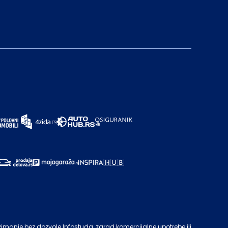
zimanje bez dozvole
Infostuda
, zarad komercijalne upotrebe ili