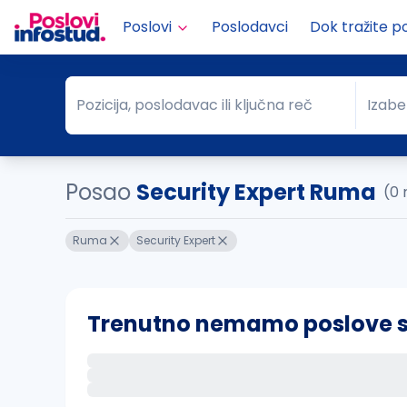
Poslovi
Poslodavci
Dok tražite p
Pozicija, poslodavac ili ključna reč
Izabe
Pozicija, poslodavac ili ključna reč
Grad
Posao
Security Expert Ruma
(0 
Ruma
Security Expert
Trenutno nemamo poslove sa 
Ako sačuvate ovu pretragu, obavestićemo va