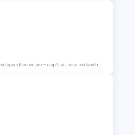
predlogom ili pohvalom — a opštine i javna preduzeća