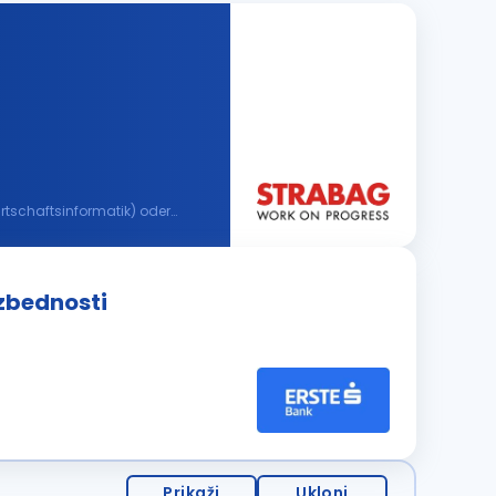
zbednosti
Prikaži
Ukloni