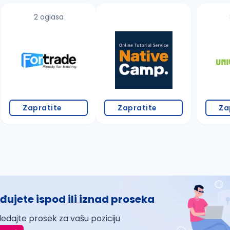
2 oglasa
Zapratite
Zapratite
Za
đujete ispod ili iznad proseka
ledajte prosek za vašu poziciju