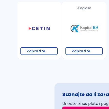
3 oglasa
Zapratite
Zapratite
Saznajte da li zara
Unesite iznos plate i pog