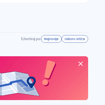
Sortiraj po:
Najnovije
Uskoro ističe