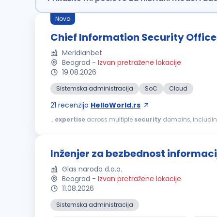
Novo
Chief Information Security Office
Meridianbet
Beograd
-
Izvan pretražene lokacije
19.08.2026
Sistemska administracija
SoC
Cloud
21
recenzija
HelloWorld.rs
...
expertise
across multiple
security
domains, includi
hands-on experience with internationally recognized
se
Inženjer za bezbednost informaci
Glas naroda d.o.o.
Beograd
-
Izvan pretražene lokacije
11.08.2026
Sistemska administracija