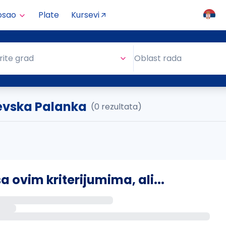
osao
Plate
Kursevi
Oblast rada
rite grad
Oblast rada
evska Palanka
(0 rezultata)
ovim kriterijumima, ali...
s putem email-a kada se pojave novi poslovi.