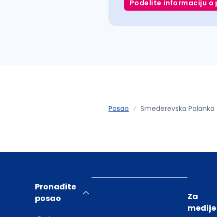
Podelite informaciju o 
Posao
Smederevska Palanka
Pronađite
Za
posao
medije