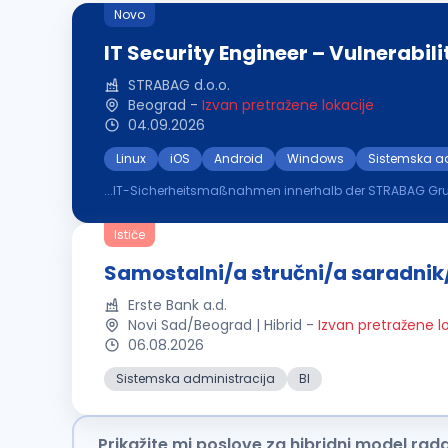
Novo
IT Security Engineer – Vulnerabi
STRABAG d.o.o.
Beograd
-
Izvan pretražene lokacije
04.09.2026
Linux
iOS
Android
Windows
Sistemska ad
...IT-Sicherheitsmaßnahmen innerhalb der STRABAG Gruppe Profile Abgeschlossenes Studium (Informatik, Informationstechnik, Wirtschaftsinfo
eine vergleichbare Ausbildung bzw. Qualifikation Erfah
Ističe
Samostalni/a stručni/a saradnik
Erste Bank a.d.
Novi Sad/Beograd | Hibrid
-
Izvan pretražene l
06.08.2026
Sistemska administracija
BI
Prikažite mi poslove za hibridni model rad