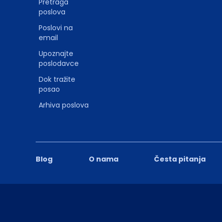
Pretraga
poslova
Poslovi na
email
Upoznajte
poslodavce
Dok tražite
posao
Arhiva poslova
Blog
O nama
Česta pitanja