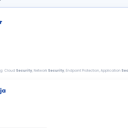
r
ng: Cloud
Security
, Network
Security
, Endpoint Protection, Application
Sec
curity
standards and...
ja