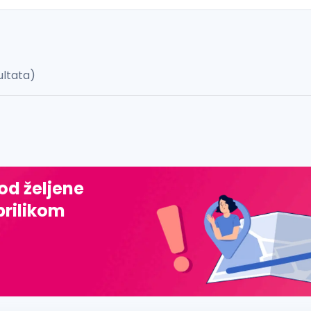
ultata)
 š, đ, ž, dž)
 od željene
prilikom