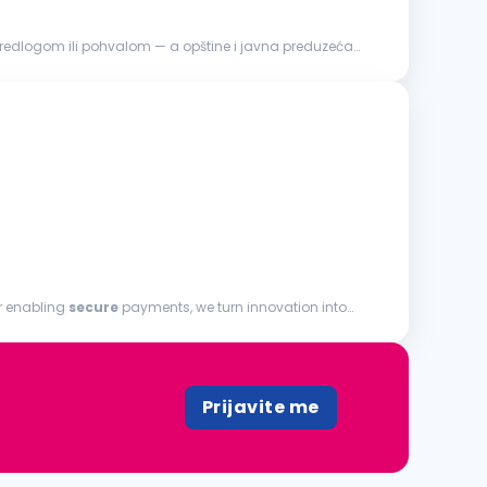
predlogom ili pohvalom — a opštine i javna preduzeća
or enabling
secure
payments, we turn innovation into
Prijavite me