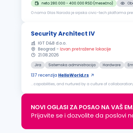
neto 280.000 - 400.000 RSD (mesečno)
Oba
O nama Glas Naroda je srpska civic-tech platforma prek
odgovaraju, uz pomoć AI sistema koji prijave klasifikuje 
Security Architect IV
IGT D&B d.o.o.
Beograd
-
Izvan pretražene lokacije
21.08.2026
Jira
Sistemska administracija
Hardware
Em
137
recenzija
HelloWorld.rs
...capabilities, and nurtured by a culture of collaborati
impact through disciplined execution and long-term valu
NOVI OGLASI ZA POSAO NA VAŠ EM
Prijavite se i dozvolite da poslovi 