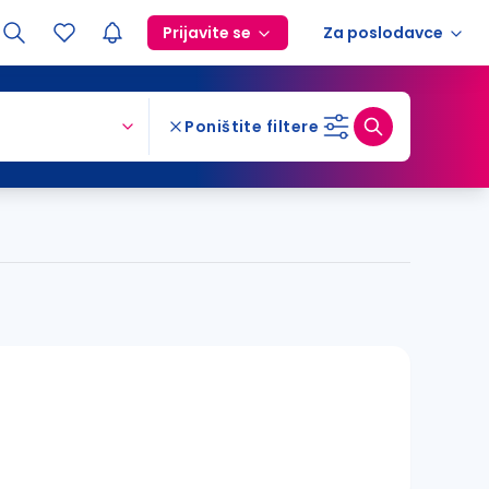
Prijavite se
Za poslodavce
Poništite filtere