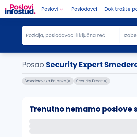
Poslovi
Poslodavci
Dok tražite p
Pozicija, poslodavac ili ključna reč
Izabe
Pozicija, poslodavac ili ključna reč
Grad
Posao
Security Expert Smeder
Smederevska Palanka
Security Expert
Trenutno nemamo poslove sa 
Ako sačuvate ovu pretragu, obavestićemo va