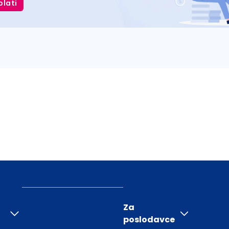
plati
Za
poslodavce