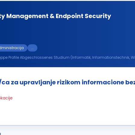
lity Management & Endpoint Security
ministracija
...
rmatik) oder
rung mit gängigen
Security
Tools wie Tenable...
/ca za upravljanje rizikom informacione be
okacije
a