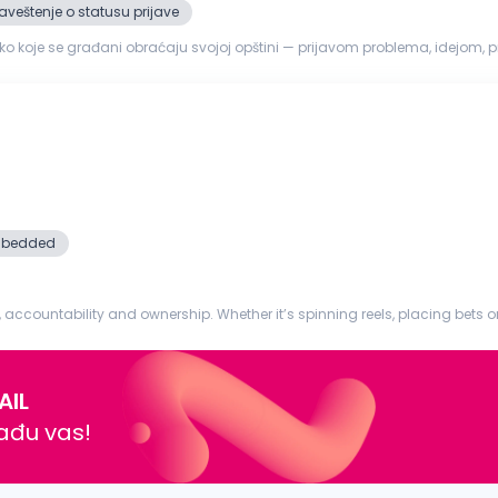
veštenje o statusu prijave
o koje se građani obraćaju svojoj opštini — prijavom problema, idejom, 
i usmerava nadl...
bedded
on, accountability and ownership. Whether it’s spinning reels, placing bets 
e creation. With...
AIL
nađu vas!