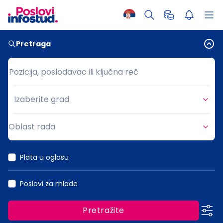
Pretraga
Pozicija, poslodavac ili ključna reč
Pozicija, poslodavac ili ključna reč
Izaberite grad
Grad
Oblast rada
Oblast rada
Plata u oglasu
Poslovi za mlade
Pretražite