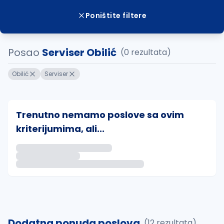
Poništite filtere
Posao
Serviser Obilić
(0 rezultata)
Obilić
Serviser
Trenutno nemamo poslove sa ovim
kriterijumima, ali...
Ako sačuvate ovu pretragu, obavestićemo vas putem 
uvajte pretragu
Dodatna ponuda poslova
(12 rezultata)