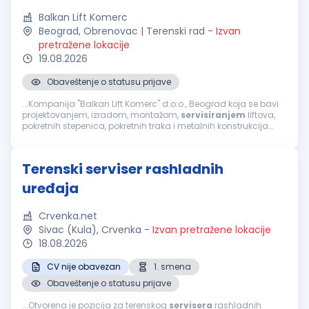
Balkan Lift Komerc
Beograd, Obrenovac | Terenski rad
-
Izvan
pretražene lokacije
19.08.2026
Obaveštenje o statusu prijave
...Kompanija "Balkan Lift Komerc" d.o.o., Beograd koja se bavi
projektovanjem, izradom, montažom,
servisiranjem
liftova,
pokretnih stepenica, pokretnih traka i metalnih konstrukcija
oglašava konkurs za radno mesto Pomoćnik
servisera
liftova
u Beogradu...
Terenski serviser rashladnih
uređaja
Crvenka.net
Sivac (Kula), Crvenka
-
Izvan pretražene lokacije
18.08.2026
CV nije obavezan
1. smena
Obaveštenje o statusu prijave
...Otvorena je pozicija za terenskog
servisera
rashladnih