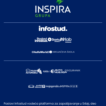
Poslovi Infostud vodeća platforma za zapošljavanje u Srbiji, deo