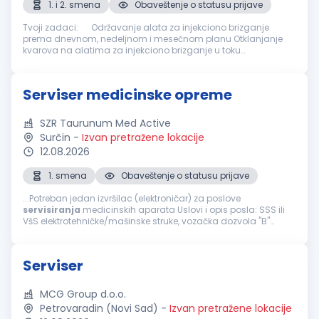
1. i 2. smena
Obaveštenje o statusu prijave
Tvoji zadaci: Održavanje alata za injekciono brizganje
prema dnevnom, nedeljnom i mesečnom planu Otklanjanje
kvarova na alatima za injekciono brizganje u toku
proizvodnog procesa Poliranje alata Tvoj profil: Poželjno
poznavanje procesa sklapa...
Serviser medicinske opreme
SZR Taurunum Med Active
Surčin
-
Izvan pretražene lokacije
12.08.2026
1. smena
Obaveštenje o statusu prijave
...Potreban jedan izvršilac (elektroničar) za poslove
servisiranja
medicinskih aparata Uslovi i opis posla: SSS ili
VšS elektrotehničke/mašinske struke, vozačka dozvola "B"
kategorije, poznavanje rada na računaru, poželjno iskustvo u
servisiranju
...
Serviser
MCG Group d.o.o.
Petrovaradin (Novi Sad)
-
Izvan pretražene lokacije