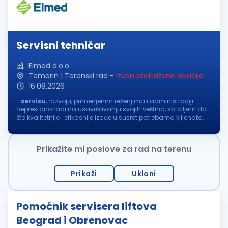
Servisni tehničar
Elmed d.o.o.
Temerin | Terenski rad
-
Izvan pretražene lokacije
16.08.2026
...
servisu
, razvoju, primenjenim rešenjima i administraciji
neprestano radi na usavršavanju svojih veština, sa ciljem da
što kvalitetnije i efikasnije izađe u susret potrebama klijenata.
Imamo predstavništva u Srbiji, Crnoj Gori, Bosni i Hercegovini...
Prikažite mi poslove za rad na terenu
Prikaži
Ukloni
Pomoćnik servisera liftova
Beograd i Obrenovac