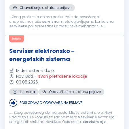
Obaveštenje o statusu prijave
...Zbog proširenja obima posla i želje da povećamo i
unapredimo našu
servisnu
mrežu objavljujemo konkurs za
servisera
poljoprivredne i građevinske mehanizacije.
Odgovornosti: Defektaža, održavanje i otklanjanje kvarova na
poljoprivrednim...
Ističe
Serviser elektronsko -
energetskih sistema
Mides sistemi d.o.o.
Novi Sad
-
Izvan pretražene lokacije
06.08.2026
1. smena
Obaveštenje o statusu prijave
POSLODAVAC ODGOVARA NA PRIJAVE
.... Zbog povećanog obima posla, Mides sistemi d.o.o. Novi
Sad raspisuje konkurs za radno mesto
Serviser
elektronsko -
energetskih sistema Novi Sad Opis posla:
servisiranje
sistema za besprekidno napajanje, elektroenergetskih