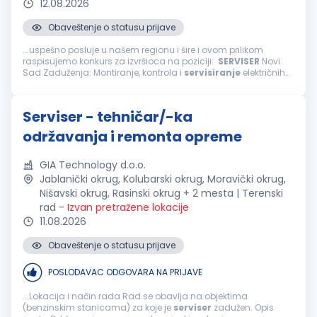
12.08.2026
Obaveštenje o statusu prijave
...uspešno posluje u našem regionu i šire i ovom prilikom
raspisujemo konkurs za izvršioca na poziciji:
SERVISER
Novi
Sad Zaduženja: Montiranje, kontrola i
servisiranje
električnih
uređaja i bebi opreme (kolica, hranilice... krupna oprema za
bebe...
Serviser - tehničar/-ka
održavanja i remonta opreme
GIA Technology d.o.o.
Jablanički okrug, Kolubarski okrug, Moravički okrug,
Nišavski okrug, Rasinski okrug + 2 mesta | Terenski
rad
-
Izvan pretražene lokacije
11.08.2026
Obaveštenje o statusu prijave
POSLODAVAC ODGOVARA NA PRIJAVE
...Lokacija i način rada Rad se obavlja na objektima
(benzinskim stanicama) za koje je
serviser
zadužen. Opis