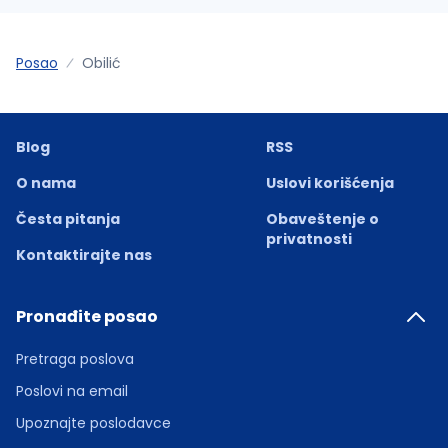
Posao
Obilić
Blog
RSS
O nama
Uslovi korišćenja
Česta pitanja
Obaveštenje o
privatnosti
Kontaktirajte nas
Pronađite posao
Pretraga poslova
Poslovi na email
Upoznajte poslodavce