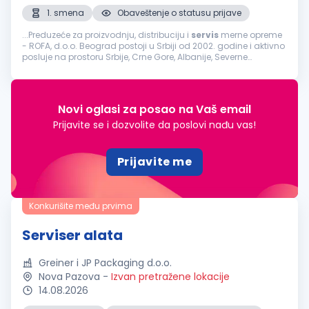
1. smena
Obaveštenje o statusu prijave
...Preduzeće za proizvodnju, distribuciju i
servis
merne opreme
- ROFA, d.o.o. Beograd postoji u Srbiji od 2002. godine i aktivno
posluje na prostoru Srbije, Crne Gore, Albanije, Severne
Makedonije, itd., a zastupa vodeće svetske proizvođače...
Novi oglasi za posao na Vaš email
Prijavite se i dozvolite da poslovi nađu vas!
Prijavite me
Konkurišite među prvima
Serviser alata
Greiner i JP Packaging d.o.o.
Nova Pazova
-
Izvan pretražene lokacije
14.08.2026