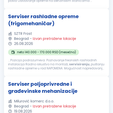
posla Održavanje opreme na benzinskim stanicama:
Dijagnostika, instalacija, remont opreme na benzinskim
stanicama Rad na elektro...
Serviser rashladne opreme
(frigomehaničar)
SZTR Frost
Beograd
-
Izvan pretražene lokacije
26.08.2026
neto 140.000 - 170.000 RSD (mesečno)
...Pozicija podrazumeva: Poznavanje freonskih rashladnih
instalacija Radno iskustvo na montaži,
servisiranju
, puštanju
rashladne opreme u rad NAPOMENA: Mogućnost napredovanja
i doobuka....
Serviser poljoprivredne i
građevinske mehanizacije
Milurović komerc d.o.o.
Beograd
-
Izvan pretražene lokacije
19.08.2026