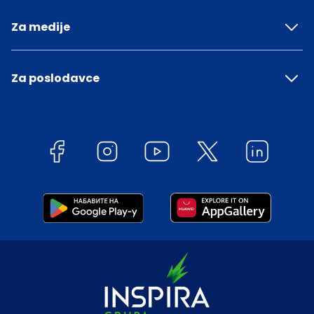
Za medije
Za poslodavce