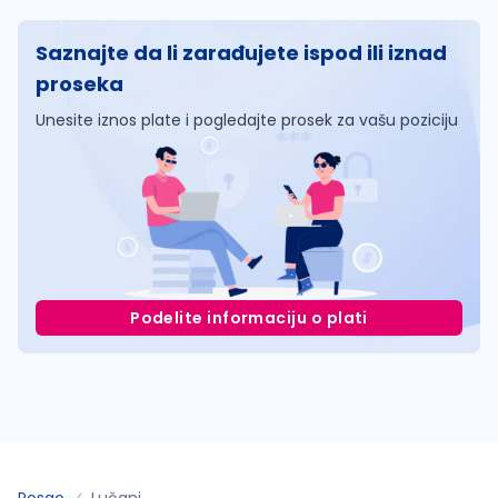
Saznajte da li zarađujete ispod ili iznad
proseka
Unesite iznos plate i pogledajte prosek za vašu poziciju
Podelite informaciju o plati
Posao
Lučani