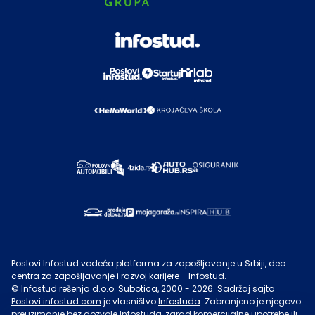
Poslovi Infostud vodeća platforma za zapošljavanje u Srbiji, deo
centra za zapošljavanje i razvoj karijere - Infostud.
©
Infostud rešenja d.o.o. Subotica
, 2000 -
2026
. Sadržaj sajta
Poslovi.infostud.com
je vlasništvo
Infostuda
. Zabranjeno je njegovo
preuzimanje bez dozvole
Infostuda
, zarad komercijalne upotrebe ili