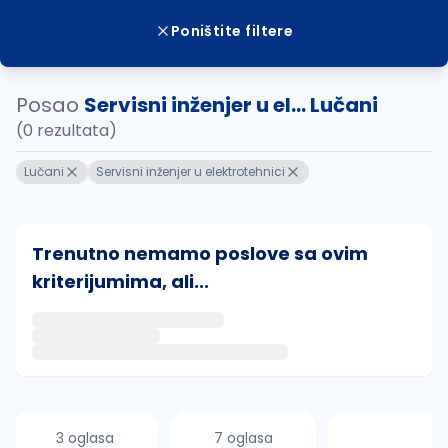
Poništite filtere
Posao
Servisni inženjer u el... Lučani
(0 rezultata)
Lučani
Servisni inženjer u elektrotehnici
Trenutno nemamo poslove sa ovim
kriterijumima, ali...
Ako sačuvate ovu pretragu, obavestićemo vas putem 
uvajte pretragu
3 oglasa
7 oglasa