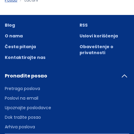
Blog
RSS
O nama
Uslovi korišćenja
Česta pitanja
Obaveštenje o
privatnosti
Kontaktirajte nas
Pronađite posao
Pretraga poslova
Poslovi na email
Upoznajte poslodavce
Dok tražite posao
Arhiva poslova