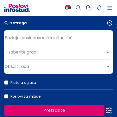
Pretraga
Pozicija, poslodavac ili ključna reč
Pozicija, poslodavac ili ključna reč
Izaberite grad
Grad
Oblast rada
Oblast rada
Plata u oglasu
Poslovi za mlade
Pretražite