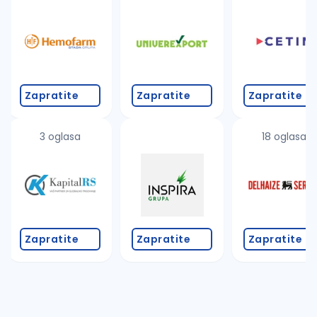
Takođe možete da:
proverite pravopisne greške (koristite č, ć, š, đ, ž,
povećajte radijus za odabrani grad
promenite odabrane filtere pretrage
Zapratite
Zapratite
Zapratite
3 oglasa
18 oglasa
Zapratite
Zapratite
Zapratite