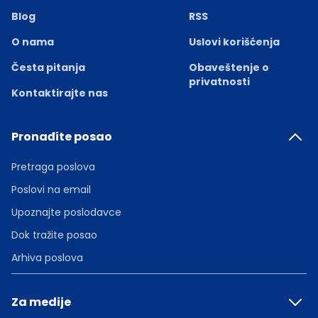
Blog
RSS
O nama
Uslovi korišćenja
Česta pitanja
Obaveštenje o
privatnosti
Kontaktirajte nas
Pronađite posao
Pretraga poslova
Poslovi na email
Upoznajte poslodavce
Dok tražite posao
Arhiva poslova
Za medije