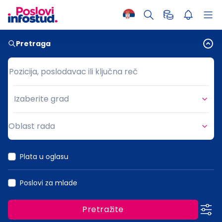
Pretraga
Pozicija, poslodavac ili ključna reč
Pozicija, poslodavac ili ključna reč
Izaberite grad
Grad
Oblast rada
Oblast rada
Plata u oglasu
Poslovi za mlade
Pretražite