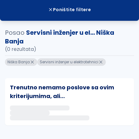
Poništite filtere
Posao
Servisni inženjer u el... Niška
Banja
(0 rezultata)
Niška Banja
Servisni inženjer u elektrotehnici
Trenutno nemamo poslove sa ovim
kriterijumima, ali...
Ako sačuvate ovu pretragu, obavestićemo vas putem 