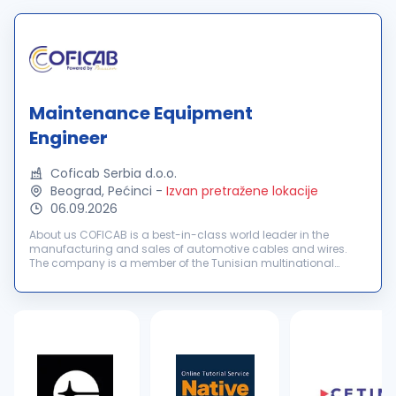
Maintenance Equipment
Engineer
Coficab Serbia d.o.o.
Beograd, Pećinci
-
Izvan pretražene lokacije
06.09.2026
About us COFICAB is a best-in-class world leader in the
manufacturing and sales of automotive cables and wires.
The company is a member of the Tunisian multinational
industrial group, ELLOUMI Group, founded in 1946. COFICAB
Group’s footprint expands...