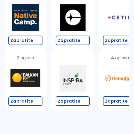
Takođe možete da:
proverite pravopisne greške (koristite č, ć, š, đ, ž,
povećajte radijus za odabrani grad
promenite odabrane filtere pretrage
Zapratite
Zapratite
Zapratite
2 oglasa
4 oglasa
Zapratite
Zapratite
Zapratite