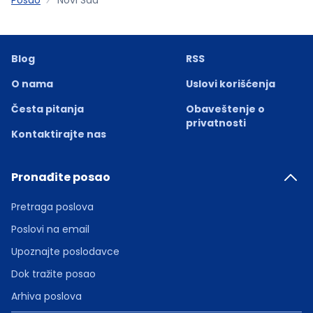
Blog
RSS
O nama
Uslovi korišćenja
Česta pitanja
Obaveštenje o
privatnosti
Kontaktirajte nas
Pronađite posao
Pretraga poslova
Poslovi na email
Upoznajte poslodavce
Dok tražite posao
Arhiva poslova