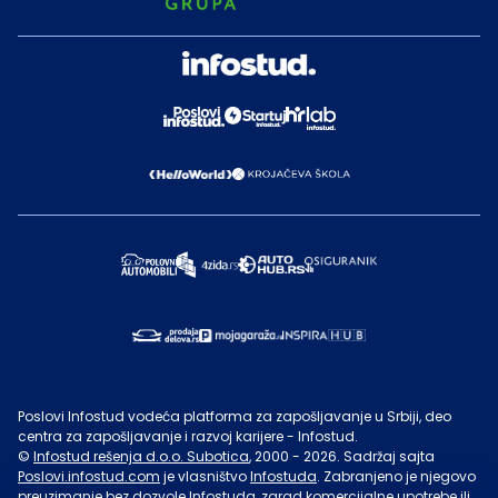
Poslovi Infostud vodeća platforma za zapošljavanje u Srbiji, deo
centra za zapošljavanje i razvoj karijere - Infostud.
©
Infostud rešenja d.o.o. Subotica
, 2000 -
2026
. Sadržaj sajta
Poslovi.infostud.com
je vlasništvo
Infostuda
. Zabranjeno je njegovo
preuzimanje bez dozvole
Infostuda
, zarad komercijalne upotrebe ili