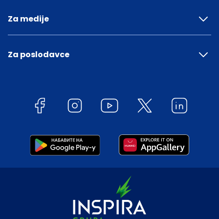
Za medije
Za poslodavce