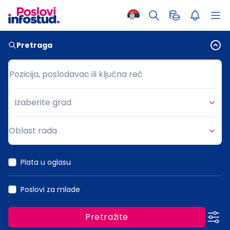
Pretraga
Pozicija, poslodavac ili ključna reč
Pozicija, poslodavac ili ključna reč
Izaberite grad
Grad
Oblast rada
Oblast rada
Plata u oglasu
Poslovi za mlade
Pretražite