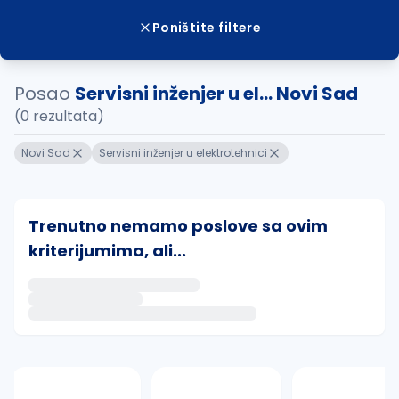
Poništite filtere
Posao
Servisni inženjer u el... Novi Sad
(0 rezultata)
Novi Sad
Servisni inženjer u elektrotehnici
Trenutno nemamo poslove sa ovim
kriterijumima, ali...
Ako sačuvate ovu pretragu, obavestićemo vas putem 
uvajte pretragu