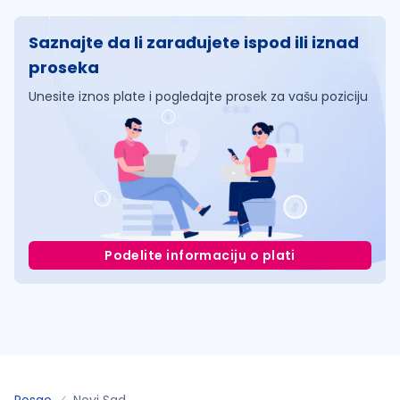
Saznajte da li zarađujete ispod ili iznad
proseka
Unesite iznos plate i pogledajte prosek za vašu poziciju
Podelite informaciju o plati
Posao
Novi Sad