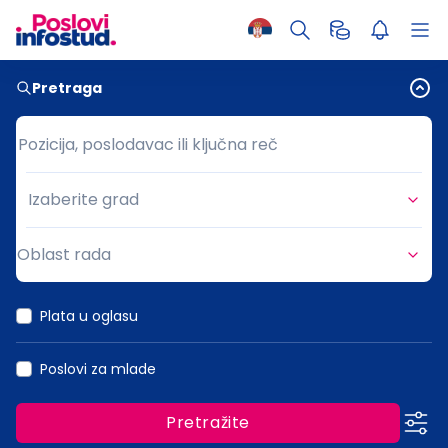
Pretraga
Pozicija, poslodavac ili ključna reč
Pozicija, poslodavac ili ključna reč
Izaberite grad
Grad
Oblast rada
Oblast rada
Plata u oglasu
Poslovi za mlade
Pretražite