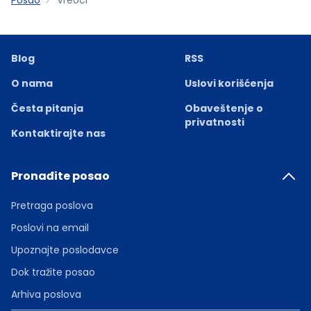
Blog
RSS
O nama
Uslovi korišćenja
Česta pitanja
Obaveštenje o
privatnosti
Kontaktirajte nas
Pronađite posao
Pretraga poslova
Poslovi na email
Upoznajte poslodavce
Dok tražite posao
Arhiva poslova