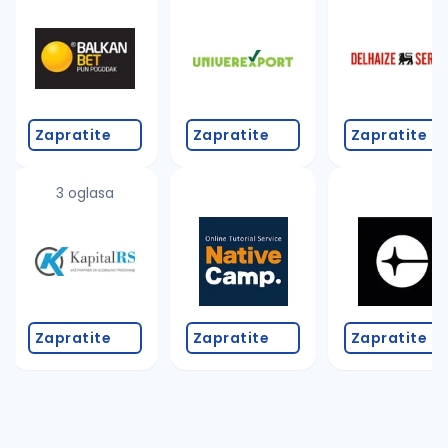
Takođe možete da:
proverite pravopisne greške (koristite č, ć, š, đ, ž,
povećajte radijus za odabrani grad
promenite odabrane filtere pretrage
Zapratite
Zapratite
Zapratite
3 oglasa
Zapratite
Zapratite
Zapratite