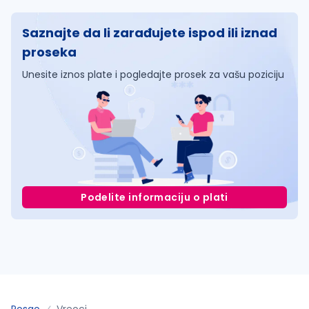
Saznajte da li zarađujete ispod ili iznad
proseka
Unesite iznos plate i pogledajte prosek za vašu poziciju
Podelite informaciju o plati
Posao
Vreoci