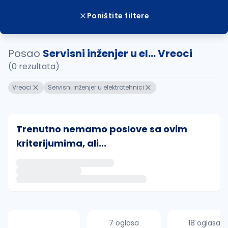
Poništite filtere
Posao
Servisni inženjer u el... Vreoci
(0 rezultata)
Vreoci
Servisni inženjer u elektrotehnici
Trenutno nemamo poslove sa ovim
kriterijumima, ali...
Ako sačuvate ovu pretragu, obavestićemo vas putem 
uvajte pretragu
7 oglasa
18 oglasa