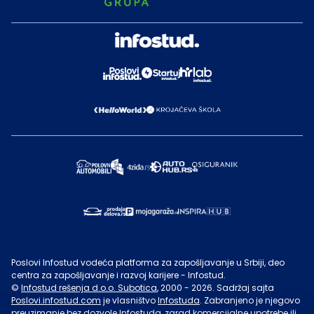
Poslovi Infostud vodeća platforma za zapošljavanje u Srbiji, deo
centra za zapošljavanje i razvoj karijere - Infostud.
©
Infostud rešenja d.o.o. Subotica
, 2000 -
2026
. Sadržaj sajta
Poslovi.infostud.com
je vlasništvo
Infostuda
. Zabranjeno je njegovo
preuzimanje bez dozvole
Infostuda
, zarad komercijalne upotrebe ili