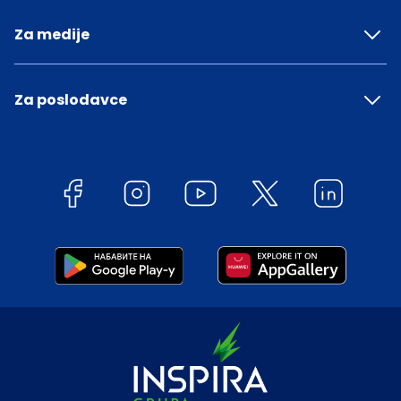
Za medije
Za poslodavce