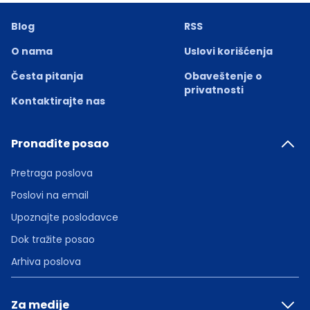
Blog
RSS
O nama
Uslovi korišćenja
Česta pitanja
Obaveštenje o
privatnosti
Kontaktirajte nas
Pronađite posao
Pretraga poslova
Poslovi na email
Upoznajte poslodavce
Dok tražite posao
Arhiva poslova
Za medije