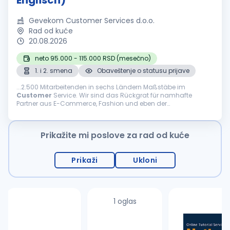
Englisch)
Gevekom Customer Services d.o.o.
Rad od kuće
20.08.2026
neto 95.000 - 115.000 RSD (mesečno)
1. i 2. smena
Obaveštenje o statusu prijave
...2.500 Mitarbeitenden in sechs Ländern Maßstäbe im
Customer
Service. Wir sind das Rückgrat für namhafte
Partner aus E-Commerce, Fashion und eben der
internationalen Welt des Reisens. Was uns ausmacht Agilität,
Innovation und...
Prikažite mi poslove za rad od kuće
Prikaži
Ukloni
1 oglas