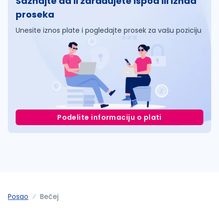
Saznajte da li zarađujete ispod ili iznad
proseka
Unesite iznos plate i pogledajte prosek za vašu poziciju
Podelite informaciju o plati
Posao
Bečej