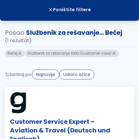
Poništite filtere
Posao
Službenik za rešavanje... Bečej
(1 rezultat)
Bečej
Službenik za rešavanje žalbi (customer care)
Sortiraj po:
Najnovije
Uskoro ističe
Customer Service Expert –
Aviation & Travel (Deutsch und