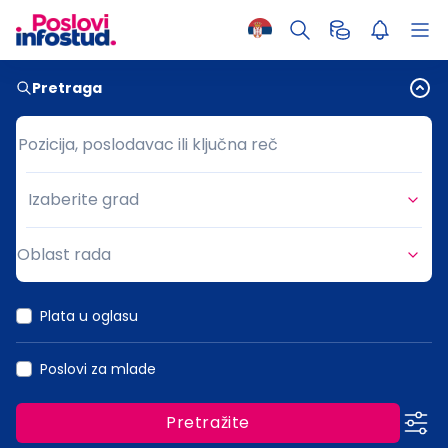
Pretraga
Pozicija, poslodavac ili ključna reč
Pozicija, poslodavac ili ključna reč
Izaberite grad
Grad
Oblast rada
Oblast rada
Plata u oglasu
Poslovi za mlade
Pretražite