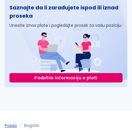
Saznajte da li zarađujete ispod ili iznad
proseka
Unesite iznos plate i pogledajte prosek za vašu poziciju
Podelite informaciju o plati
Posao
Bogatić