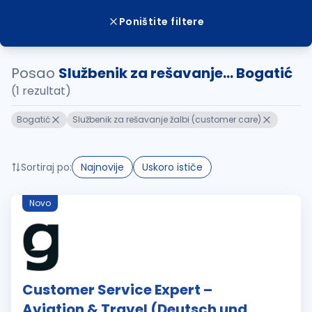
Poništite filtere
Posao
Službenik za rešavanje... Bogatić
(1 rezultat)
Bogatić
Službenik za rešavanje žalbi (customer care)
Sortiraj po:
Najnovije
Uskoro ističe
Novo
Customer Service Expert –
Aviation & Travel (Deutsch und