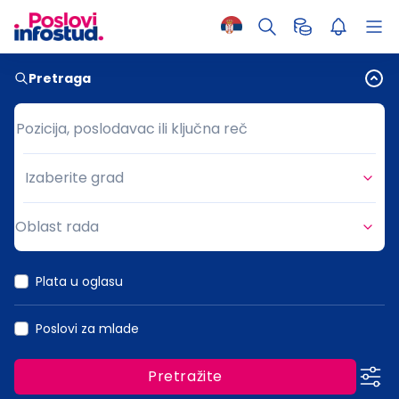
Pretraga
Pozicija, poslodavac ili ključna reč
Pozicija, poslodavac ili ključna reč
Izaberite grad
Grad
Oblast rada
Oblast rada
Plata u oglasu
Poslovi za mlade
Pretražite