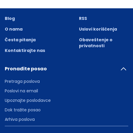
Blog
RSS
O nama
Uslovi korišćenja
Česta pitanja
Obaveštenje o
privatnosti
Kontaktirajte nas
Pronađite posao
Pretraga poslova
Poslovi na email
Upoznajte poslodavce
Dok tražite posao
Arhiva poslova