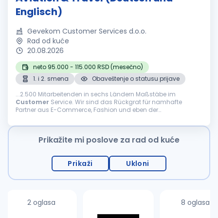
Englisch)
Gevekom Customer Services d.o.o.
Rad od kuće
20.08.2026
neto 95.000 - 115.000 RSD (mesečno)
1. i 2. smena
Obaveštenje o statusu prijave
...2.500 Mitarbeitenden in sechs Ländern Maßstäbe im
Customer
Service. Wir sind das Rückgrat für namhafte
Partner aus E-Commerce, Fashion und eben der
internationalen Welt des Reisens. Was uns ausmacht Agilität,
Innovation und...
Prikažite mi poslove za rad od kuće
Prikaži
Ukloni
2 oglasa
8 oglasa