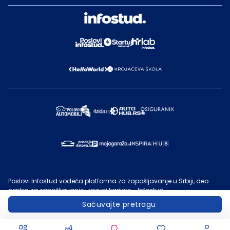
Poslovi Infostud vodeća platforma za zapošljavanje u Srbiji, deo
centra za zapošljavanje i razvoj karijere - Infostud.
©
Infostud rešenja d.o.o. Subotica
, 2000 -
2026
. Sadržaj sajta
Sačuvajte pretragu
Poslovi.infostud.com
je vlasništvo
Infostuda
. Zabranjeno je njegovo
preuzimanje bez dozvole
Infostuda
, zarad komercijalne upotrebe ili
u druge svrhe, osim za lične potrebe posetilaca sajta.
Uslovi