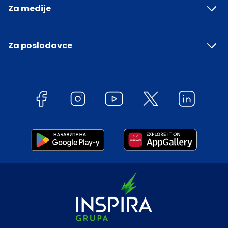
Za medije
Za poslodavce