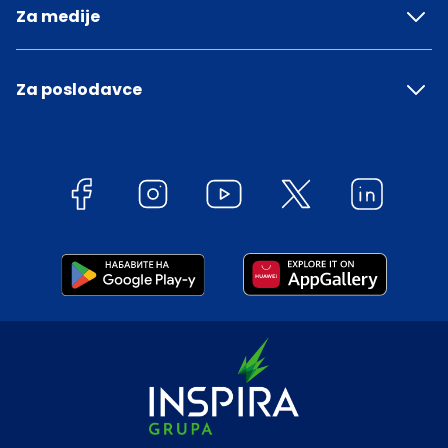
Za medije
Za poslodavce