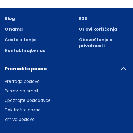
Blog
RSS
O nama
Uslovi korišćenja
Česta pitanja
Obaveštenje o
privatnosti
Kontaktirajte nas
Pronađite posao
Pretraga poslova
Poslovi na email
Upoznajte poslodavce
Dok tražite posao
Arhiva poslova