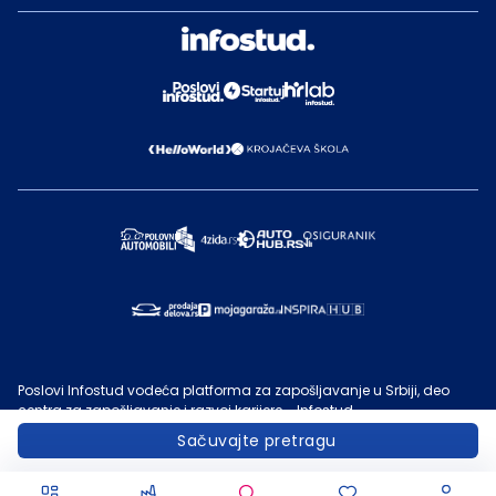
Poslovi Infostud vodeća platforma za zapošljavanje u Srbiji, deo
centra za zapošljavanje i razvoj karijere - Infostud.
©
Infostud rešenja d.o.o. Subotica
, 2000 -
2026
. Sadržaj sajta
Sačuvajte pretragu
Poslovi.infostud.com
je vlasništvo
Infostuda
. Zabranjeno je njegovo
preuzimanje bez dozvole
Infostuda
, zarad komercijalne upotrebe ili
u druge svrhe, osim za lične potrebe posetilaca sajta.
Uslovi