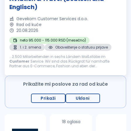
Englisch)
Gevekom Customer Services d.o.o.
Rad od kuće
20.08.2026
neto 95.000 - 115.000 RSD (mesečno)
1. i 2. smena
Obaveštenje o statusu prijave
...2.500 Mitarbeitenden in sechs Ländern Maßstäbe im
Customer
Service. Wir sind das Rückgrat für namhafte
Partner aus E-Commerce, Fashion und eben der
internationalen Welt des Reisens. Was uns ausmacht Agilität,
Innovation und...
Prikažite mi poslove za rad od kuće
Prikaži
Ukloni
18 oglasa