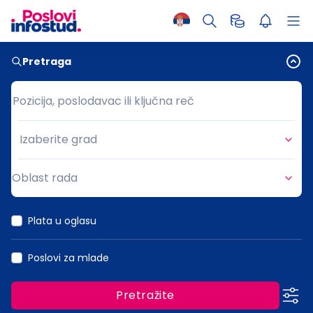
Pretraga
Pozicija, poslodavac ili ključna reč
Pozicija, poslodavac ili ključna reč
Izaberite grad
Grad
Oblast rada
Oblast rada
Plata u oglasu
Poslovi za mlade
Pretražite