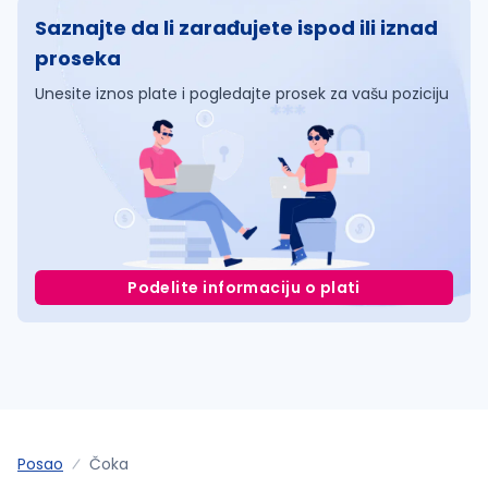
Saznajte da li zarađujete ispod ili iznad
proseka
Unesite iznos plate i pogledajte prosek za vašu poziciju
Podelite informaciju o plati
Posao
Čoka