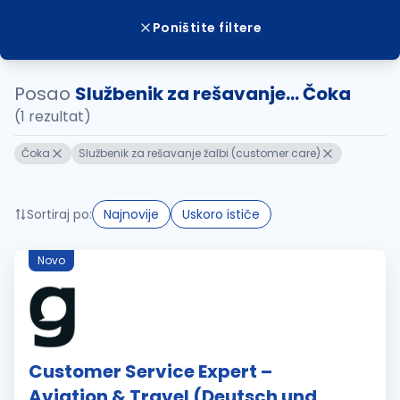
Poništite filtere
Posao
Službenik za rešavanje... Čoka
(1 rezultat)
Čoka
Službenik za rešavanje žalbi (customer care)
Sortiraj po:
Najnovije
Uskoro ističe
Novo
Customer Service Expert –
Aviation & Travel (Deutsch und