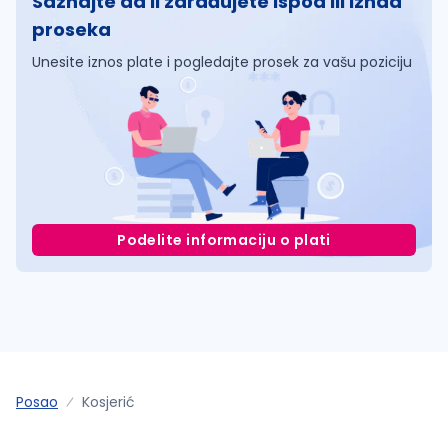
Saznajte da li zarađujete ispod ili iznad
proseka
Unesite iznos plate i pogledajte prosek za vašu poziciju
Podelite informaciju o plati
Posao
Kosjerić