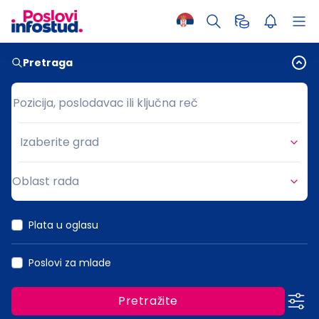
Pretraga
Pozicija, poslodavac ili ključna reč
Pozicija, poslodavac ili ključna reč
Izaberite grad
Grad
Oblast rada
Oblast rada
Plata u oglasu
Poslovi za mlade
Pretražite