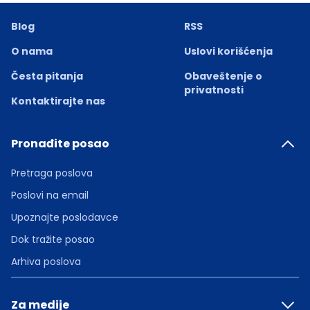
Blog
RSS
O nama
Uslovi korišćenja
Česta pitanja
Obaveštenje o
privatnosti
Kontaktirajte nas
Pronađite posao
Pretraga poslova
Poslovi na email
Upoznajte poslodavce
Dok tražite posao
Arhiva poslova
Za medije