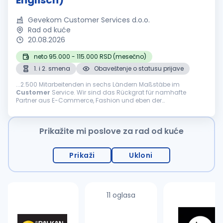
Englisch)
Gevekom Customer Services d.o.o.
Rad od kuće
20.08.2026
neto 95.000 - 115.000 RSD (mesečno)
1. i 2. smena
Obaveštenje o statusu prijave
...2.500 Mitarbeitenden in sechs Ländern Maßstäbe im
Customer
Service. Wir sind das Rückgrat für namhafte
Partner aus E-Commerce, Fashion und eben der
internationalen Welt des Reisens. Was uns ausmacht Agilität,
Innovation und...
Prikažite mi poslove za rad od kuće
Prikaži
Ukloni
11 oglasa