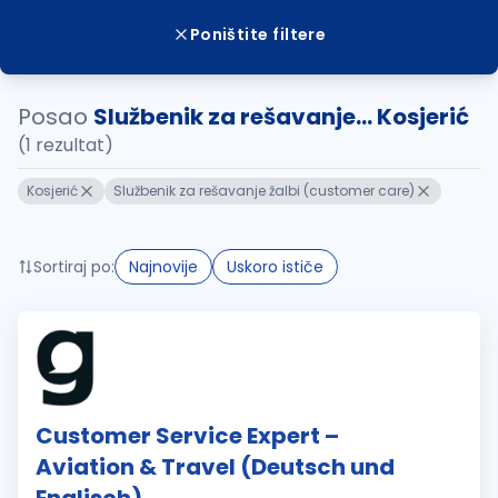
Poništite filtere
Posao
Službenik za rešavanje... Kosjerić
(1 rezultat)
Kosjerić
Službenik za rešavanje žalbi (customer care)
Sortiraj po:
Najnovije
Uskoro ističe
Customer Service Expert –
Aviation & Travel (Deutsch und