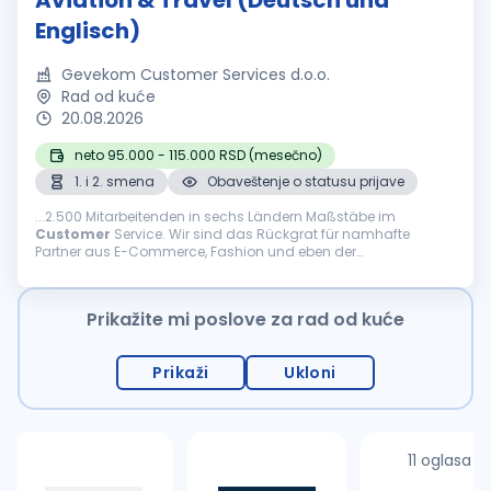
Aviation & Travel (Deutsch und
Englisch)
Gevekom Customer Services d.o.o.
Rad od kuće
20.08.2026
neto 95.000 - 115.000 RSD (mesečno)
1. i 2. smena
Obaveštenje o statusu prijave
...2.500 Mitarbeitenden in sechs Ländern Maßstäbe im
Customer
Service. Wir sind das Rückgrat für namhafte
Partner aus E-Commerce, Fashion und eben der
internationalen Welt des Reisens. Was uns ausmacht Agilität,
Innovation und...
Prikažite mi poslove za rad od kuće
Prikaži
Ukloni
11 oglasa