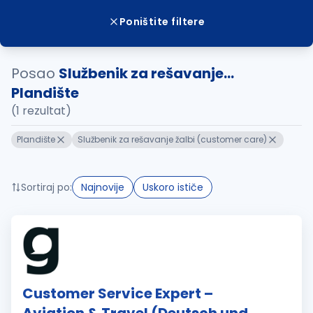
Poništite filtere
Posao
Službenik za rešavanje...
Plandište
(1 rezultat)
Plandište
Službenik za rešavanje žalbi (customer care)
Sortiraj po:
Najnovije
Uskoro ističe
Customer Service Expert –