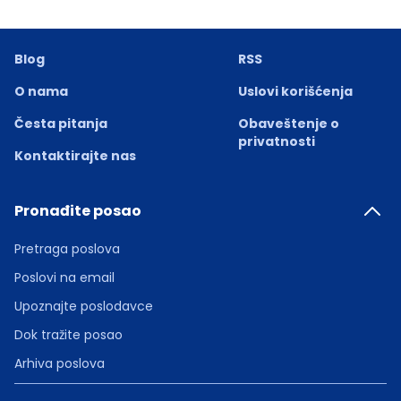
Blog
RSS
O nama
Uslovi korišćenja
Česta pitanja
Obaveštenje o
privatnosti
Kontaktirajte nas
Pronađite posao
Pretraga poslova
Poslovi na email
Upoznajte poslodavce
Dok tražite posao
Arhiva poslova