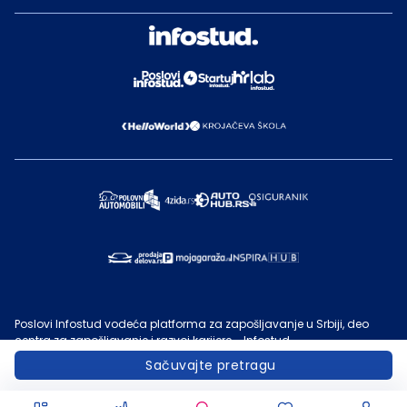
Poslovi Infostud vodeća platforma za zapošljavanje u Srbiji, deo
centra za zapošljavanje i razvoj karijere - Infostud.
©
Infostud rešenja d.o.o. Subotica
, 2000 -
2026
. Sadržaj sajta
Sačuvajte pretragu
Poslovi.infostud.com
je vlasništvo
Infostuda
. Zabranjeno je njegovo
preuzimanje bez dozvole
Infostuda
, zarad komercijalne upotrebe ili
u druge svrhe, osim za lične potrebe posetilaca sajta.
Uslovi