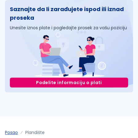
Saznajte da li zarađujete ispod ili iznad
proseka
Unesite iznos plate i pogledajte prosek za vašu poziciju
Podelite informaciju o plati
Posao
Plandište