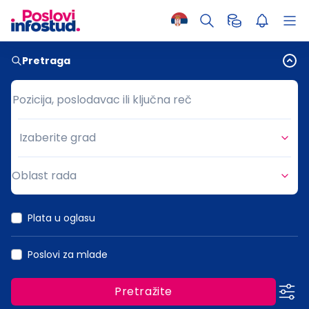
Pretraga
Pozicija, poslodavac ili ključna reč
Pozicija, poslodavac ili ključna reč
Izaberite grad
Grad
Oblast rada
Oblast rada
Plata u oglasu
Poslovi za mlade
Pretražite