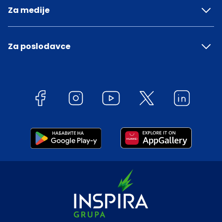
Za medije
Za poslodavce