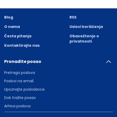
Blog
RSS
O nama
Uslovi korišćenja
Česta pitanja
Obaveštenje o
privatnosti
Kontaktirajte nas
Pronađite posao
Pretraga poslova
Poslovi na email
Upoznajte poslodavce
Dok tražite posao
Arhiva poslova