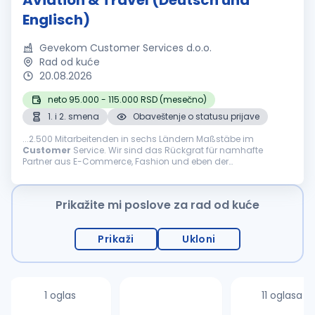
Aviation & Travel (Deutsch und
Englisch)
Gevekom Customer Services d.o.o.
Rad od kuće
20.08.2026
neto 95.000 - 115.000 RSD (mesečno)
1. i 2. smena
Obaveštenje o statusu prijave
...2.500 Mitarbeitenden in sechs Ländern Maßstäbe im
Customer
Service. Wir sind das Rückgrat für namhafte
Partner aus E-Commerce, Fashion und eben der
internationalen Welt des Reisens. Was uns ausmacht Agilität,
Innovation und...
Prikažite mi poslove za rad od kuće
Prikaži
Ukloni
1 oglas
11 oglasa