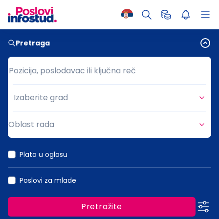
Pretraga
Pozicija, poslodavac ili ključna reč
Pozicija, poslodavac ili ključna reč
Izaberite grad
Grad
Oblast rada
Oblast rada
Plata u oglasu
Poslovi za mlade
Pretražite