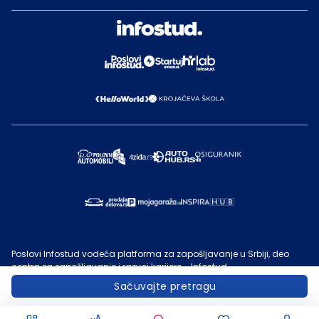
Poslovi Infostud vodeća platforma za zapošljavanje u Srbiji, deo
centra za zapošljavanje i razvoj karijere - Infostud.
©
Infostud rešenja d.o.o. Subotica
, 2000 -
2026
. Sadržaj sajta
Sačuvajte pretragu
Poslovi.infostud.com
je vlasništvo
Infostuda
. Zabranjeno je njegovo
preuzimanje bez dozvole
Infostuda
, zarad komercijalne upotrebe ili
u druge svrhe, osim za lične potrebe posetilaca sajta.
Uslovi