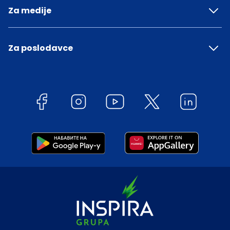
Za medije
Za poslodavce