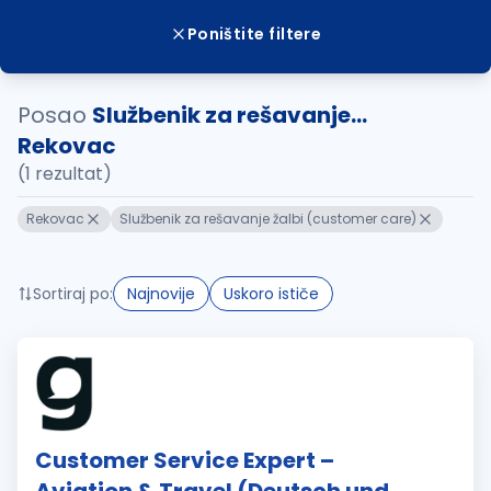
Poništite filtere
Posao
Službenik za rešavanje...
Rekovac
(1 rezultat)
Rekovac
Službenik za rešavanje žalbi (customer care)
Sortiraj po:
Najnovije
Uskoro ističe
Customer Service Expert –