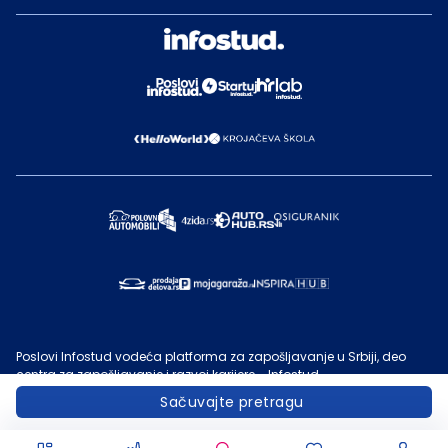
Poslovi Infostud vodeća platforma za zapošljavanje u Srbiji, deo
centra za zapošljavanje i razvoj karijere - Infostud.
©
Infostud rešenja d.o.o. Subotica
, 2000 -
2026
. Sadržaj sajta
Sačuvajte pretragu
Poslovi.infostud.com
je vlasništvo
Infostuda
. Zabranjeno je njegovo
preuzimanje bez dozvole
Infostuda
, zarad komercijalne upotrebe ili
u druge svrhe, osim za lične potrebe posetilaca sajta.
Uslovi