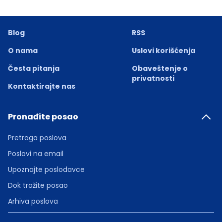
Blog
RSS
O nama
Uslovi korišćenja
Česta pitanja
Obaveštenje o
privatnosti
Kontaktirajte nas
Pronađite posao
Pretraga poslova
Poslovi na email
Upoznajte poslodavce
Dok tražite posao
Arhiva poslova