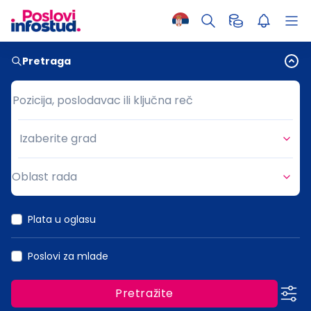
Pretraga
Pozicija, poslodavac ili ključna reč
Pozicija, poslodavac ili ključna reč
Izaberite grad
Grad
Oblast rada
Oblast rada
Plata u oglasu
Poslovi za mlade
Pretražite