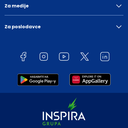
Za medije
Za poslodavce