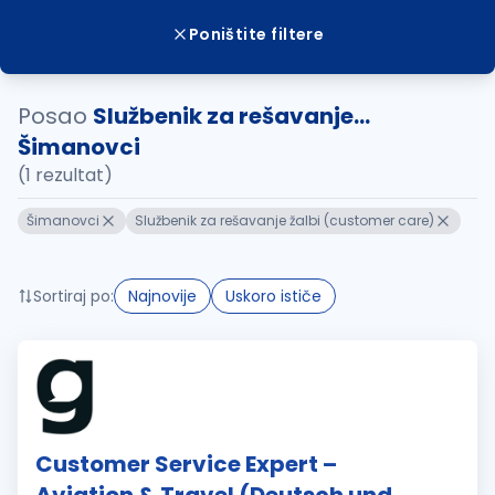
Poništite filtere
Posao
Službenik za rešavanje...
Šimanovci
(1 rezultat)
Šimanovci
Službenik za rešavanje žalbi (customer care)
Sortiraj po:
Najnovije
Uskoro ističe
Customer Service Expert –