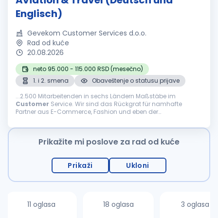
Aviation & Travel (Deutsch und
Englisch)
Gevekom Customer Services d.o.o.
Rad od kuće
20.08.2026
neto 95.000 - 115.000 RSD (mesečno)
1. i 2. smena
Obaveštenje o statusu prijave
...2.500 Mitarbeitenden in sechs Ländern Maßstäbe im
Customer
Service. Wir sind das Rückgrat für namhafte
Partner aus E-Commerce, Fashion und eben der
internationalen Welt des Reisens. Was uns ausmacht Agilität,
Innovation und...
Prikažite mi poslove za rad od kuće
Prikaži
Ukloni
11 oglasa
18 oglasa
3 oglasa