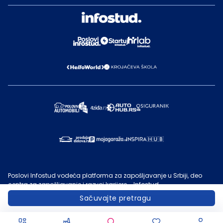
Poslovi Infostud vodeća platforma za zapošljavanje u Srbiji, deo
centra za zapošljavanje i razvoj karijere - Infostud.
©
Infostud rešenja d.o.o. Subotica
, 2000 -
2026
. Sadržaj sajta
Sačuvajte pretragu
Poslovi.infostud.com
je vlasništvo
Infostuda
. Zabranjeno je njegovo
preuzimanje bez dozvole
Infostuda
, zarad komercijalne upotrebe ili
u druge svrhe, osim za lične potrebe posetilaca sajta.
Uslovi