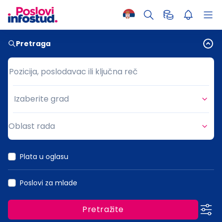
Pretraga
Pozicija, poslodavac ili ključna reč
Pozicija, poslodavac ili ključna reč
Izaberite grad
Grad
Oblast rada
Oblast rada
Plata u oglasu
Poslovi za mlade
Pretražite