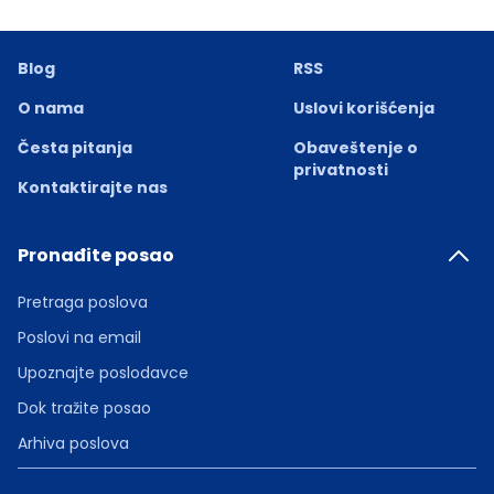
Blog
RSS
O nama
Uslovi korišćenja
Česta pitanja
Obaveštenje o
privatnosti
Kontaktirajte nas
Pronađite posao
Pretraga poslova
Poslovi na email
Upoznajte poslodavce
Dok tražite posao
Arhiva poslova