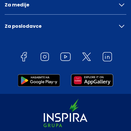
Za medije
Za poslodavce