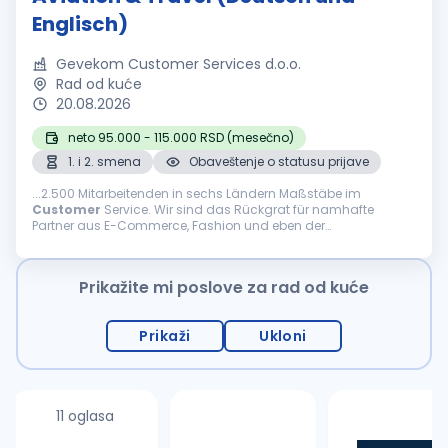
Englisch)
Gevekom Customer Services d.o.o.
Rad od kuće
20.08.2026
neto 95.000 - 115.000 RSD (mesečno)
1. i 2. smena
Obaveštenje o statusu prijave
...2.500 Mitarbeitenden in sechs Ländern Maßstäbe im
Customer
Service. Wir sind das Rückgrat für namhafte
Partner aus E-Commerce, Fashion und eben der
internationalen Welt des Reisens. Was uns ausmacht Agilität,
Innovation und...
Prikažite mi poslove za rad od kuće
Prikaži
Ukloni
11 oglasa