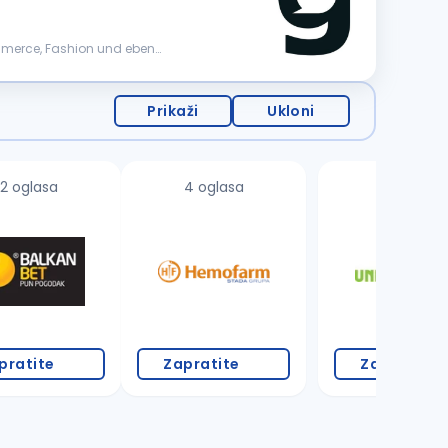
mmerce, Fashion und eben
Prikaži
Ukloni
2 oglasa
4 oglasa
8 oglasa
pratite
Zapratite
Zapratite