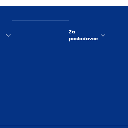
Za
poslodavce