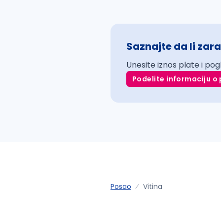
Saznajte da li zara
Unesite iznos plate i pog
Podelite informaciju o 
Posao
Vitina