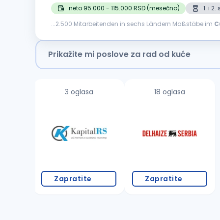
neto 95.000 - 115.000 RSD (mesečno)
1. i 2
...2.500 Mitarbeitenden in sechs Ländern Maßstäbe im
C
der internationalen Welt des Reisens. Was uns ausmacht 
Prikažite mi poslove za rad od kuće
3 oglasa
18 oglasa
Zapratite
Zapratite