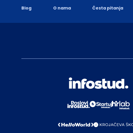
Blog
O nama
Česta pitanja