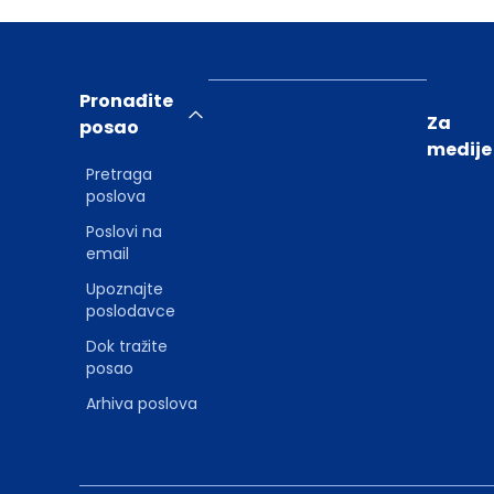
Pronađite
Za
posao
medije
Pretraga
poslova
Poslovi na
email
Upoznajte
poslodavce
Dok tražite
posao
Arhiva poslova