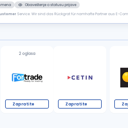
. smena
Obaveštenje o statusu prijave
ustomer
Service. Wir sind das Rückgrat für namhafte Partner aus E-Co
Agilität, Innovation und...
2 oglasa
Zapratite
Zapratite
Za