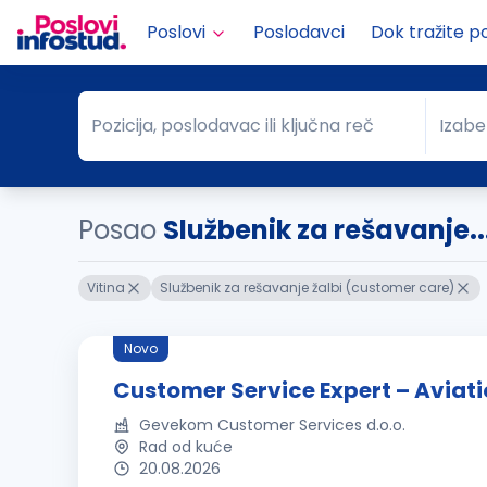
Poslovi
Poslodavci
Dok tražite p
Pozicija, poslodavac ili ključna reč
Izabe
Pozicija, poslodavac ili ključna reč
Grad
Posao
Službenik za rešavanje..
Vitina
Službenik za rešavanje žalbi (customer care)
Novo
Customer Service Expert – Aviati
Gevekom Customer Services d.o.o.
Rad od kuće
20.08.2026