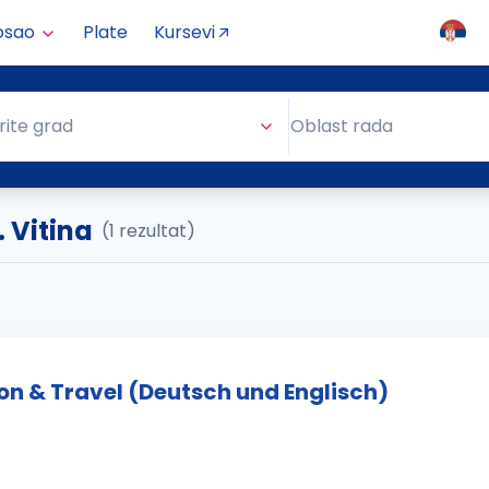
osao
Plate
Kursevi
Oblast rada
rite grad
Oblast rada
. Vitina
(1 rezultat)
on & Travel (Deutsch und Englisch)