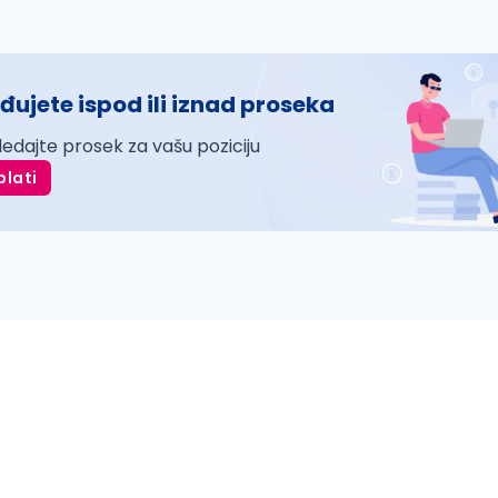
đujete ispod ili iznad proseka
ledajte prosek za vašu poziciju
plati