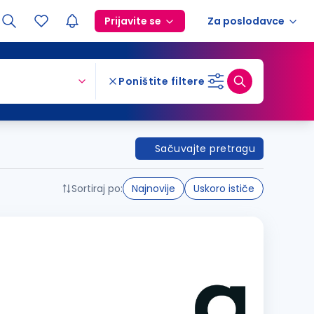
Prijavite se
Za poslodavce
Poništite filtere
Sačuvajte pretragu
Sortiraj po:
Najnovije
Uskoro ističe