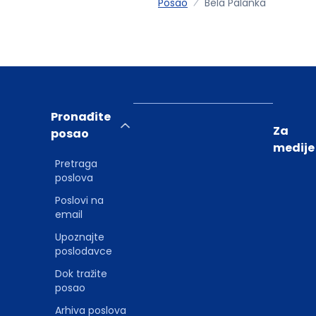
Posao
Bela Palanka
Pronađite
Za
posao
medije
Pretraga
poslova
Poslovi na
email
Upoznajte
poslodavce
Dok tražite
posao
Arhiva poslova