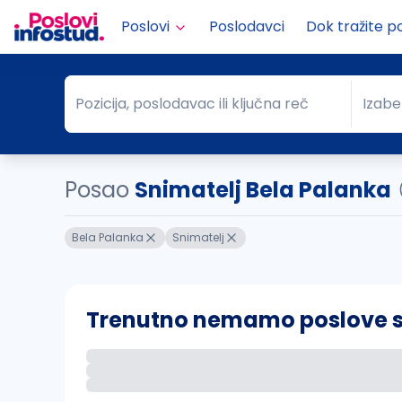
Poslovi
Poslodavci
Dok tražite p
Pozicija, poslodavac ili ključna reč
Izabe
Pozicija, poslodavac ili ključna reč
Grad
Posao
Snimatelj Bela Palanka
Bela Palanka
Snimatelj
Trenutno nemamo poslove sa 
Ako sačuvate ovu pretragu, obavestićemo va