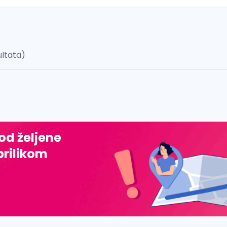
ultata)
 š, đ, ž, dž)
 od željene
prilikom