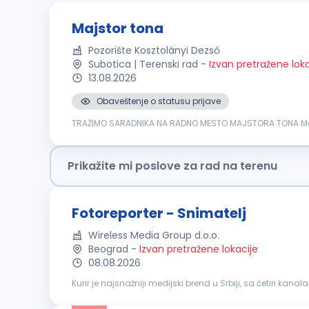
Majstor tona
Pozorište Kosztolányi Dezső
Subotica | Terenski rad
-
Izvan pretražene loka
13.08.2026
Obaveštenje o statusu prijave
TRAŽIMO SARADNIKA NA RADNO MESTO MAJSTORA TONA Mest
obrazovanje OPIS POSLOVA: snimanje i mo
Prikažite mi poslove za rad na terenu
Fotoreporter - Snimatelj
Wireless Media Group d.o.o.
Beograd
-
Izvan pretražene lokacije
08.08.2026
Kurir je najsnažniji medijski brend u Srbiji, sa četiri 
anticipira ono što će se desiti i sinonim je za ekskluzivnost