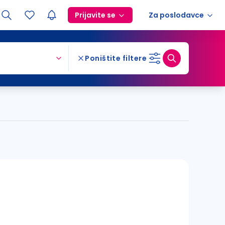
Prijavite se
Za poslodavce
Poništite filtere