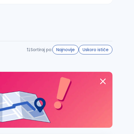
Sortiraj po:
Najnovije
Uskoro ističe