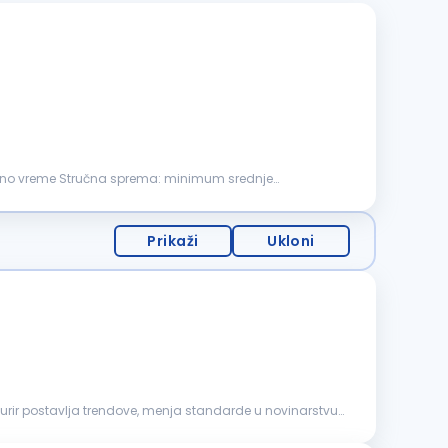
adno vreme Stručna sprema: minimum srednje
Prikaži
Ukloni
 Kurir postavlja trendove, menja standarde u novinarstvu,