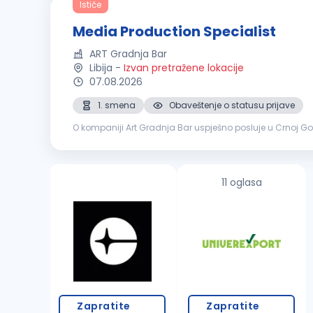
Ističe
Media Production Specialist
ART Gradnja Bar
Libija
-
Izvan pretražene lokacije
07.08.2026
1. smena
Obaveštenje o statusu prijave
O kompaniji Art Gradnja Bar uspješno posluje u Crnoj Go
klijentima. Tokom ovog perioda izgradili smo prepoznatlji
11 oglasa
Zapratite
Zapratite