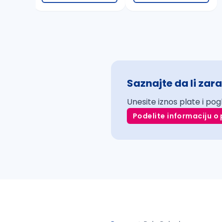
Saznajte da li zara
Unesite iznos plate i pog
Podelite informaciju o 