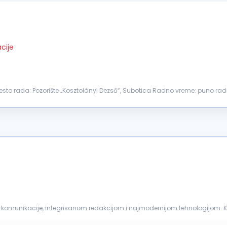
cije
o rada: Pozorište „Kosztolányi Dezső“, Subotica Radno vreme: puno r
ntaža tonskih zapisa za potrebe proba i predstava...
kanala komunikacije, integrisanom redakcijom i najmodernijom tehnologijom.
,...