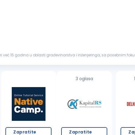
ri već 15 godina u oblasti građevinarstva i inženjeringa, sa posebnim f
vo ime na trži...
3 oglasa
Zapratite
Zapratite
Za