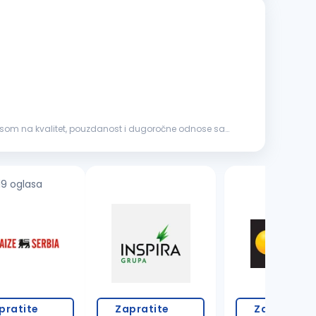
okusom na kvalitet, pouzdanost i dugoročne odnose sa
19 oglasa
pratite
Zapratite
Zapratite