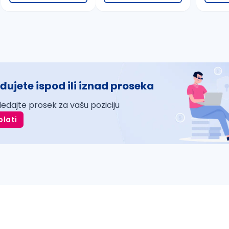
đujete ispod ili iznad proseka
ledajte prosek za vašu poziciju
plati