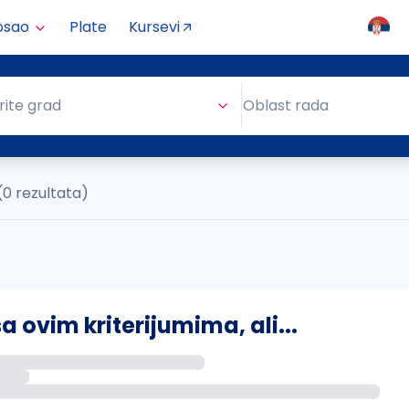
osao
Plate
Kursevi
Oblast rada
rite grad
Oblast rada
(0 rezultata)
ovim kriterijumima, ali...
s putem email-a kada se pojave novi poslovi.