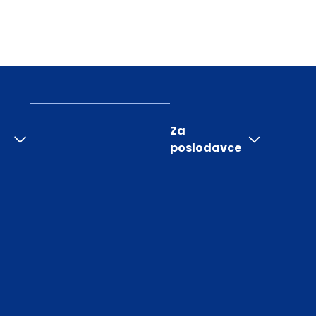
Za
poslodavce