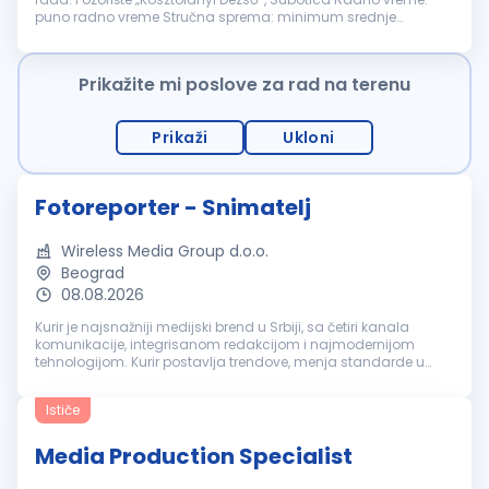
puno radno vreme Stručna sprema: minimum srednje
obrazovanje OPIS POSLOVA: snimanje i montaža tonskih zapisa
za potrebe proba i predstava...
Prikažite mi poslove za rad na terenu
Prikaži
Ukloni
Fotoreporter - Snimatelj
Wireless Media Group d.o.o.
Beograd
08.08.2026
Kurir je najsnažniji medijski brend u Srbiji, sa četiri kanala
komunikacije, integrisanom redakcijom i najmodernijom
tehnologijom. Kurir postavlja trendove, menja standarde u
novinarstvu, anticipira ono što će se desiti i sinonim je za
ekskluzivnost,...
Ističe
Media Production Specialist