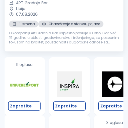
ART Gradnja Bar
Libija
07.08.2026
1. smena
Obaveštenje o statusu prijave
O kompaniji Art Gradnja Bar uspješno posluje u Crnoj Gori već
15 godina u oblasti građevinarstva i inženjeringa, sa posebnim
fokusom na kvalitet, pouzdanost i dugoročne odnose sa
klijentima. Tokom ovog perioda izgradili smo prepoznatljivo
ime na trži...
11 oglasa
Zapratite
Zapratite
Zapratite
3 oglasa