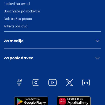
Poslovi na email
Upoznajte poslodavce
Dok tražite posao
Arhiva poslova
Za medije
Za poslodavce