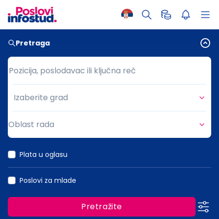
Pretraga
Pozicija, poslodavac ili ključna reč
Pozicija, poslodavac ili ključna reč
Izaberite grad
Grad
Oblast rada
Oblast rada
Plata u oglasu
Poslovi za mlade
Pretražite