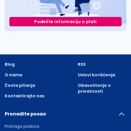
Podelite informaciju o plati
Blog
RSS
O nama
Uslovi korišćenja
Česta pitanja
Obaveštenje o
privatnosti
Kontaktirajte nas
Pronađite posao
Pretraga poslova