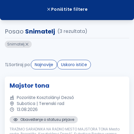
Poništite filtere
Posao
Snimatelj
(3 rezultata)
Snimatelj
Sortiraj po:
Najnovije
Uskoro ističe
Majstor tona
Pozorište Kosztolányi Dezső
Subotica | Terenski rad
13.08.2026
Obaveštenje o statusu prijave
TRAŽIMO SARADNIKA NA RADNO MESTO MAJSTORA TONA Mesto
rada: Pozorište „Kosztolányi Dezső“, Subotica Radno vreme: