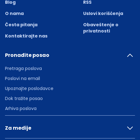
Blog
RSS
O nama
Uslovi korišćenja
Česta pitanja
Obaveštenje o
privatnosti
Kontaktirajte nas
Pronađite posao
Pretraga poslova
Poslovi na email
Upoznajte poslodavce
Dok tražite posao
Arhiva poslova
Za medije