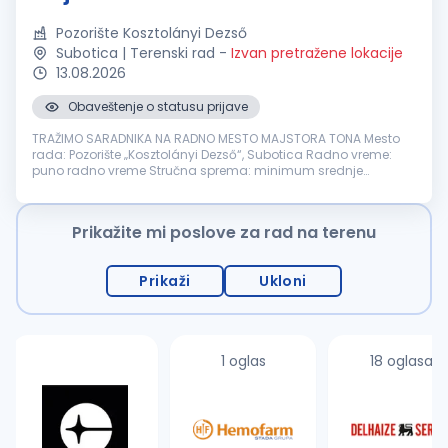
Pozorište Kosztolányi Dezső
Subotica | Terenski rad
-
Izvan pretražene lokacije
13.08.2026
Obaveštenje o statusu prijave
TRAŽIMO SARADNIKA NA RADNO MESTO MAJSTORA TONA Mesto
rada: Pozorište „Kosztolányi Dezső“, Subotica Radno vreme:
puno radno vreme Stručna sprema: minimum srednje
obrazovanje OPIS POSLOVA: snimanje i montaža tonskih zapisa
za potrebe proba i predstava...
Prikažite mi poslove za rad na terenu
Prikaži
Ukloni
1 oglas
18 oglasa