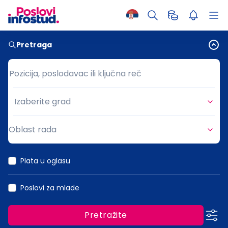
Pretraga
Pozicija, poslodavac ili ključna reč
Pozicija, poslodavac ili ključna reč
Izaberite grad
Grad
Oblast rada
Oblast rada
Plata u oglasu
Poslovi za mlade
Pretražite