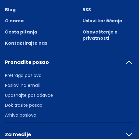
Blog
RSS
O nama
Uslovi korišćenja
Česta pitanja
Obaveštenje o
privatnosti
Kontaktirajte nas
Pronađite posao
Pretraga poslova
Poslovi na email
Upoznajte poslodavce
Dok tražite posao
Arhiva poslova
Za medije