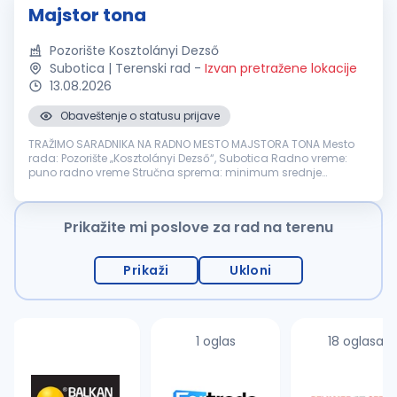
Majstor tona
Pozorište Kosztolányi Dezső
Subotica | Terenski rad
-
Izvan pretražene lokacije
13.08.2026
Obaveštenje o statusu prijave
TRAŽIMO SARADNIKA NA RADNO MESTO MAJSTORA TONA Mesto
rada: Pozorište „Kosztolányi Dezső“, Subotica Radno vreme:
puno radno vreme Stručna sprema: minimum srednje
obrazovanje OPIS POSLOVA: snimanje i montaža tonskih zapisa
za potrebe proba i predstava...
Prikažite mi poslove za rad na terenu
Prikaži
Ukloni
1 oglas
18 oglasa