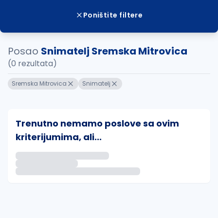
Poništite filtere
Posao
Snimatelj Sremska Mitrovica
(0 rezultata)
Sremska Mitrovica
Snimatelj
Trenutno nemamo poslove sa ovim
kriterijumima, ali...
Ako sačuvate ovu pretragu, obavestićemo vas putem 
uvajte pretragu