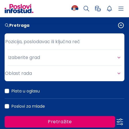
Pretraga
Pozicija, poslodavac ili ključna reč
Pozicija, poslodavac ili ključna reč
Izaberite grad
Grad
Oblast rada
Oblast rada
Plata u oglasu
Poslovi za mlade
Pretražite