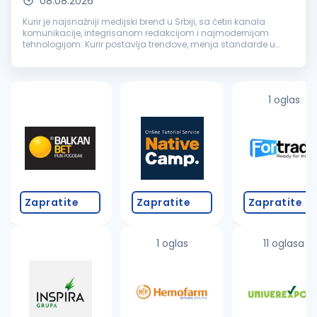
08.08.2026
Kurir je najsnažniji medijski brend u Srbiji, sa četiri kanala
komunikacije, integrisanom redakcijom i najmodernijom
tehnologijom. Kurir postavlja trendove, menja standarde u
novinarstvu, anticipira ono što će se desiti i sinonim je za
ekskluzivnost,...
1 oglas
Zapratite
Zapratite
Zapratite
1 oglas
11 oglasa