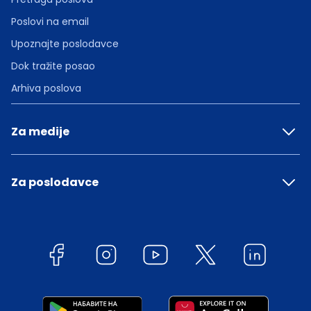
Poslovi na email
Upoznajte poslodavce
Dok tražite posao
Arhiva poslova
Za medije
Za poslodavce