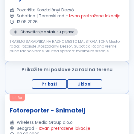
Pozorište Kosztolányi Dezső
Subotica | Terenski rad
-
Izvan pretražene lokacije
13.08.2026
Obaveštenje o statusu prijave
TRAŽIMO SARADNIKA NA RADNO MESTO MAJSTORA TONA Mesto
rada: Pozorište „Kosztolányi Dezső“, Subotica Radno vreme:
puno radno vreme Stručna sprema: minimum srednje
obrazovanje OPIS POSLOVA: snimanje i montaža tonskih zapisa
za potrebe proba i predstava...
Prikažite mi poslove za rad na terenu
Prikaži
Ukloni
Ističe
Fotoreporter - Snimatelj
Wireless Media Group d.o.o.
Beograd
-
Izvan pretražene lokacije