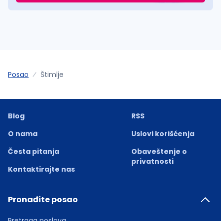
Posao
Štimlje
Blog
RSS
O nama
Uslovi korišćenja
Česta pitanja
Obaveštenje o
privatnosti
Kontaktirajte nas
Pronađite posao
Pretraga poslova