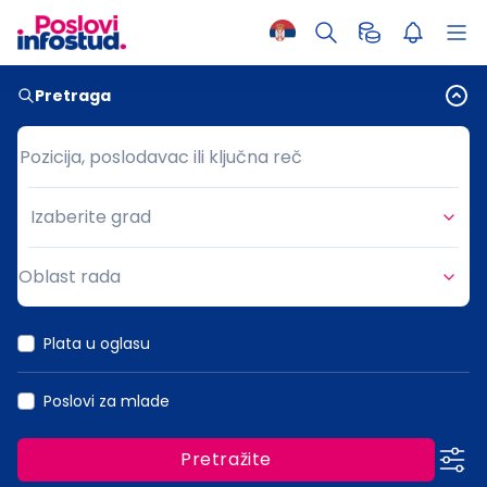
Pretraga
Pozicija, poslodavac ili ključna reč
Pozicija, poslodavac ili ključna reč
Izaberite grad
Grad
Oblast rada
Oblast rada
Plata u oglasu
Poslovi za mlade
Pretražite