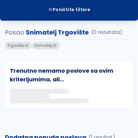
Poništite filtere
Posao
Snimatelj Trgovište
(0 rezultata)
Trgovište
Snimatelj
Trenutno nemamo poslove sa ovim
kriterijumima, ali...
Ako sačuvate ovu pretragu, obavestićemo vas putem 
uvajte pretragu
Dodatna ponuda poslova
(1 rezultat)