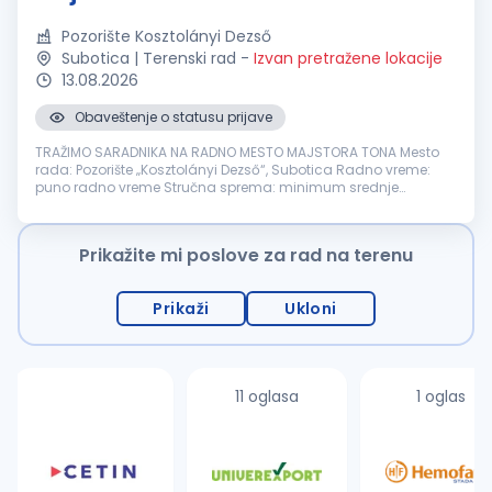
Pozorište Kosztolányi Dezső
Subotica | Terenski rad
-
Izvan pretražene lokacije
13.08.2026
Obaveštenje o statusu prijave
TRAŽIMO SARADNIKA NA RADNO MESTO MAJSTORA TONA Mesto
rada: Pozorište „Kosztolányi Dezső“, Subotica Radno vreme:
puno radno vreme Stručna sprema: minimum srednje
obrazovanje OPIS POSLOVA: snimanje i montaža tonskih zapisa
za potrebe proba i predstava...
Prikažite mi poslove za rad na terenu
Prikaži
Ukloni
11 oglasa
1 oglas