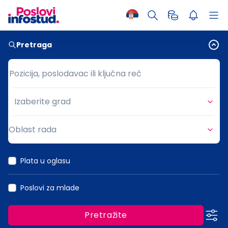
Pretraga
Pozicija, poslodavac ili ključna reč
Pozicija, poslodavac ili ključna reč
Izaberite grad
Grad
Oblast rada
Oblast rada
Plata u oglasu
Poslovi za mlade
Pretražite