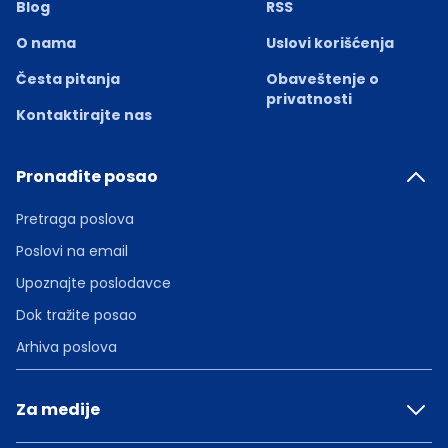
Blog
RSS
O nama
Uslovi korišćenja
Česta pitanja
Obaveštenje o
privatnosti
Kontaktirajte nas
Pronađite posao
Pretraga poslova
Poslovi na email
Upoznajte poslodavce
Dok tražite posao
Arhiva poslova
Za medije