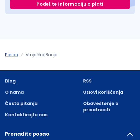
Podelite informaciju o plati
Posao
Vrnjačka Banja
Blog
RSS
O nama
Uslovi korišćenja
Česta pitanja
Obaveštenje o
privatnosti
Kontaktirajte nas
Pronađite posao