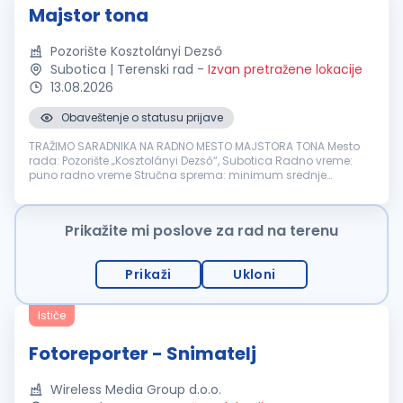
Majstor tona
Pozorište Kosztolányi Dezső
Subotica | Terenski rad
-
Izvan pretražene lokacije
13.08.2026
Obaveštenje o statusu prijave
TRAŽIMO SARADNIKA NA RADNO MESTO MAJSTORA TONA Mesto
rada: Pozorište „Kosztolányi Dezső“, Subotica Radno vreme:
puno radno vreme Stručna sprema: minimum srednje
obrazovanje OPIS POSLOVA: snimanje i montaža tonskih zapisa
za potrebe proba i predstava...
Prikažite mi poslove za rad na terenu
Prikaži
Ukloni
Ističe
Fotoreporter - Snimatelj
Wireless Media Group d.o.o.