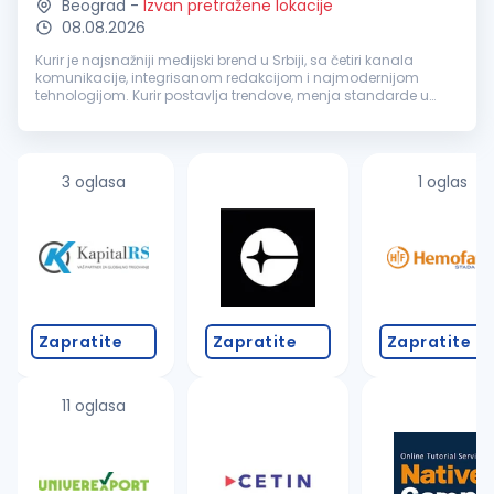
Beograd
-
Izvan pretražene lokacije
08.08.2026
Kurir je najsnažniji medijski brend u Srbiji, sa četiri kanala
komunikacije, integrisanom redakcijom i najmodernijom
tehnologijom. Kurir postavlja trendove, menja standarde u
novinarstvu, anticipira ono što će se desiti i sinonim je za
ekskluzivnost,...
3 oglasa
1 oglas
Zapratite
Zapratite
Zapratite
11 oglasa