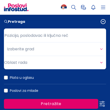
Pretraga
Pozicija, poslodavac ili ključna reč
Pozicija, poslodavac ili ključna reč
Izaberite grad
Grad
Oblast rada
Oblast rada
Plata u oglasu
Poslovi za mlade
Pretražite