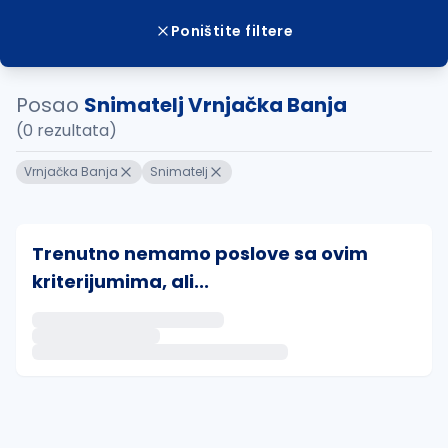
Poništite filtere
Posao
Snimatelj Vrnjačka Banja
(0 rezultata)
Vrnjačka Banja
Snimatelj
Trenutno nemamo poslove sa ovim
kriterijumima, ali...
Ako sačuvate ovu pretragu, obavestićemo vas putem 
uvajte pretragu