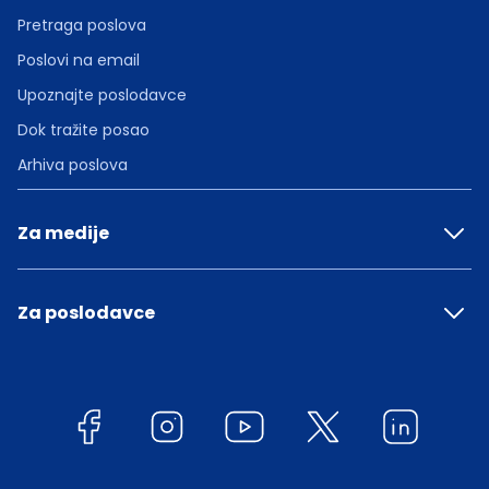
Pretraga poslova
Poslovi na email
Upoznajte poslodavce
Dok tražite posao
Arhiva poslova
Za medije
Za poslodavce