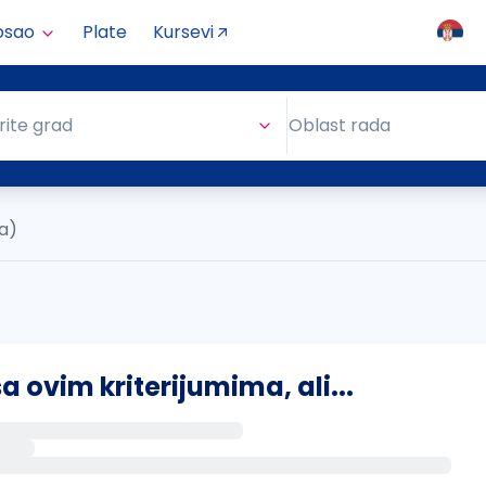
osao
Plate
Kursevi
Oblast rada
rite grad
Oblast rada
ta)
ovim kriterijumima, ali...
s putem email-a kada se pojave novi poslovi.