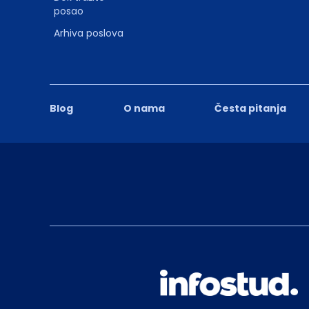
posao
Arhiva poslova
Blog
O nama
Česta pitanja