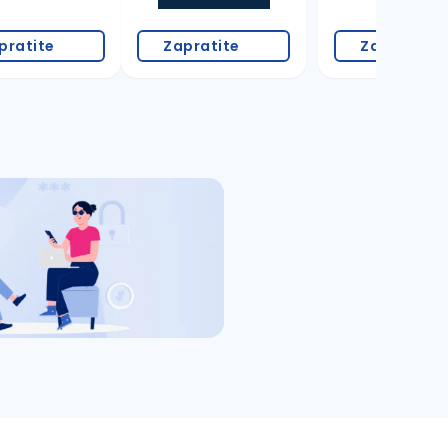
pratite
Zapratite
Zapratite