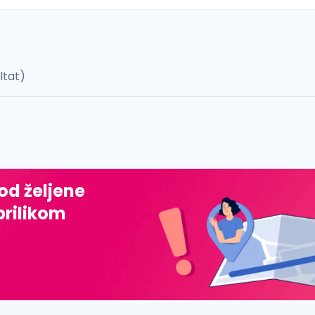
ultat)
 š, đ, ž, dž)
 od željene
prilikom