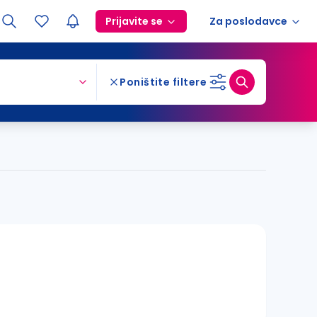
Prijavite se
Za poslodavce
Poništite filtere