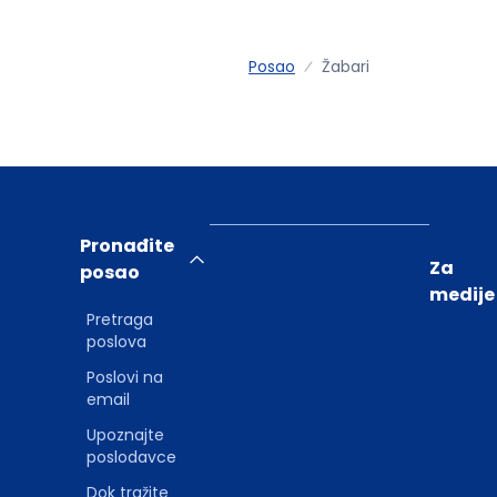
Posao
Žabari
Pronađite
Za
posao
medije
Pretraga
poslova
Poslovi na
email
Upoznajte
poslodavce
Dok tražite