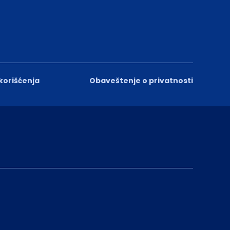
 korišćenja
Obaveštenje o privatnosti