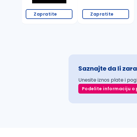
Zapratite
Zapratite
Saznajte da li zara
Unesite iznos plate i pog
Podelite informaciju o 