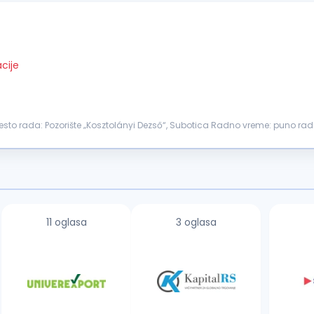
cije
o rada: Pozorište „Kosztolányi Dezső“, Subotica Radno vreme: puno r
ntaža tonskih zapisa za potrebe proba i predstava...
11 oglasa
3 oglasa