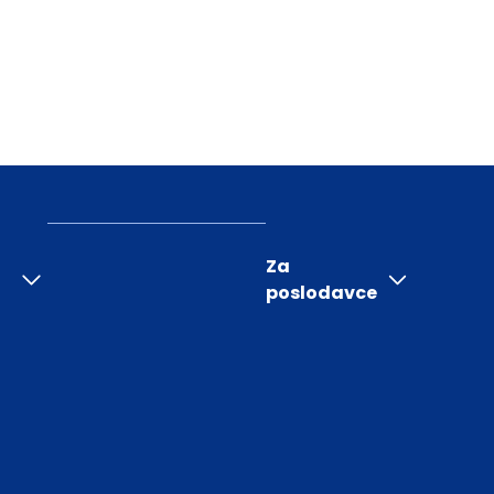
Za
poslodavce