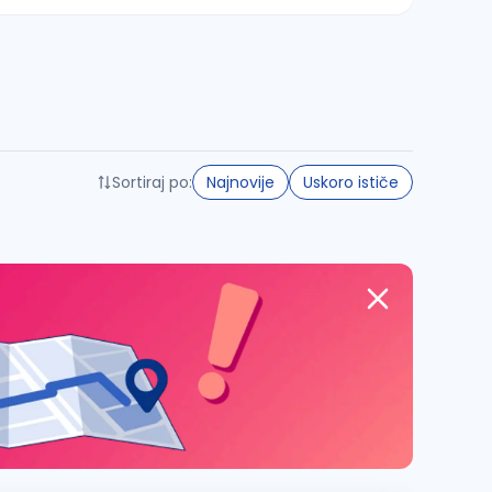
Sortiraj po:
Najnovije
Uskoro ističe