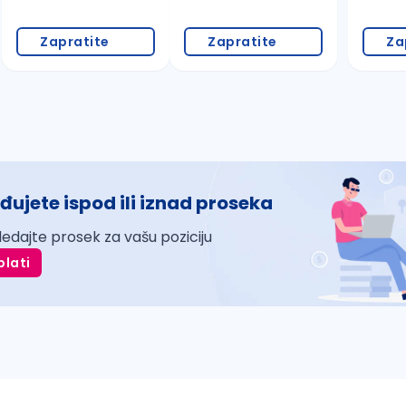
Zapratite
Zapratite
Za
đujete ispod ili iznad proseka
ledajte prosek za vašu poziciju
plati