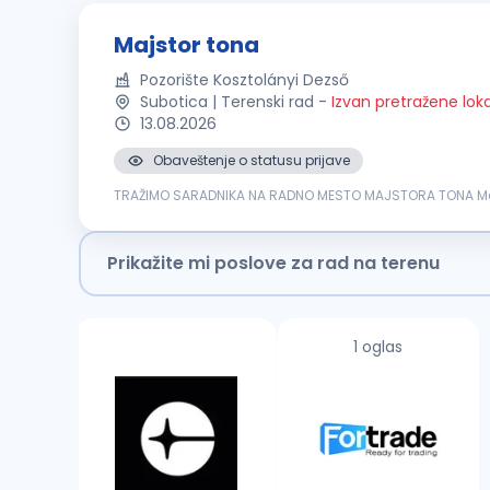
Majstor tona
Pozorište Kosztolányi Dezső
Subotica | Terenski rad
-
Izvan pretražene loka
13.08.2026
Obaveštenje o statusu prijave
TRAŽIMO SARADNIKA NA RADNO MESTO MAJSTORA TONA Mest
obrazovanje OPIS POSLOVA: snimanje i mo
Prikažite mi poslove za rad na terenu
1 oglas