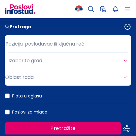
Pretraga
Pozicija, poslodavac ili ključna reč
Pozicija, poslodavac ili ključna reč
Izaberite grad
Grad
Oblast rada
Oblast rada
Plata u oglasu
Poslovi za mlade
Pretražite