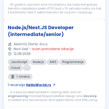
...30 godina i ponosni smo na činjenicu da naša kompanija
trenutno zapošljava preko 4700 ljudi u 16 zemalja sveta, na čak
3 kontinenta. Naš IT sektor trenutno širi svoj tim i raspisuje
konkurs za sledeću poziciju: Integration
Developer
(m/ž)
Lokacija: Novi...
Node.js/Nest.JS Developer
(intermediate/senior)
AxiomQ Dionic d.o.o.
Novi Sad
-
Izvan pretražene lokacije
12.08.2026
JavaScript
Node.js
AWS
Programiranje
Cloud
...
1. smena
1
recenzija
HelloWorld.rs
...is a plus Excellent problem-solving skills and an
engineering
mindset Responsibilities Design and
develop
scalable and secure back-end applications and APIs using
Node.JS and primarily NestJS Build robust, secure and
performant back-end systems and...