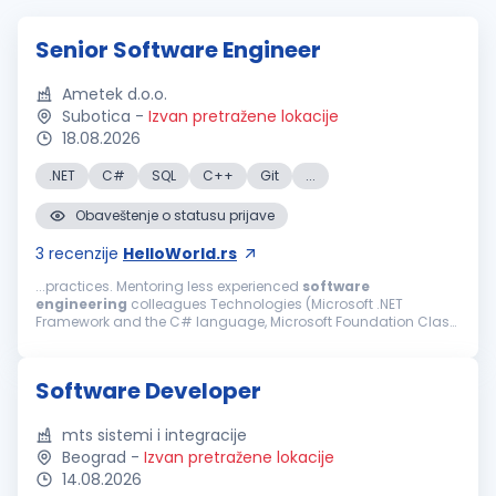
Senior Software Engineer
Ametek d.o.o.
Subotica
-
Izvan pretražene lokacije
18.08.2026
.NET
C#
SQL
C++
Git
...
Obaveštenje o statusu prijave
3
recenzije
HelloWorld.rs
...practices. Mentoring less experienced
software
engineering
colleagues Technologies (Microsoft .NET
Framework and the C# language, Microsoft Foundation Class
Library (MFC) and the C++ language, NuGet, Microsoft SQL
Server, Git, TeamCity, HTTP, RS232...
Software Developer
mts sistemi i integracije
Beograd
-
Izvan pretražene lokacije
14.08.2026