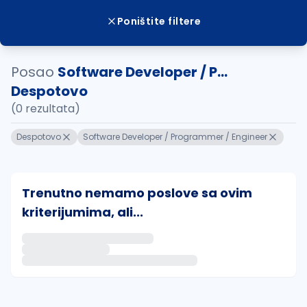
Poništite filtere
Posao
Software Developer / P...
Despotovo
(0 rezultata)
Despotovo
Software Developer / Programmer / Engineer
Trenutno nemamo poslove sa ovim
kriterijumima, ali...
Ako sačuvate ovu pretragu, obavestićemo vas putem 