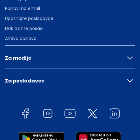
Poslovi na email
Upoznajte poslodavce
Dok tražite posao
Arhiva poslova
Za medije
Za poslodavce