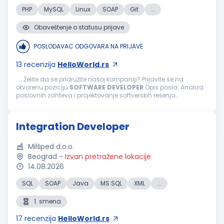
PHP
MySQL
Linux
SOAP
Git
...
Obaveštenje o statusu prijave
POSLODAVAC ODGOVARA NA PRIJAVE
13
recenzija
HelloWorld.rs
.... Želite da se pridružite našoj kompaniji? Prijavite se na
otvorenu poziciju:
SOFTWARE
DEVELOPER
Opis posla: Analiza
poslovnih zahteva i projektovanje softverskih rešenja
Održavanje, otklanjanje problema i optimizacija postojećih
softverskih rešenja Razvoj...
Integration Developer
Milšped d.o.o.
Beograd
-
Izvan pretražene lokacije
14.08.2026
SQL
SOAP
Java
MS SQL
XML
...
1. smena
17
recenzija
HelloWorld.rs