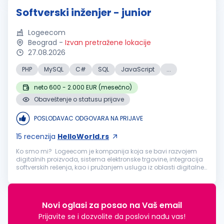
Softverski inženjer - junior
Logeecom
Beograd
-
Izvan pretražene lokacije
27.08.2026
PHP
MySQL
C#
SQL
JavaScript
...
neto 600 - 2.000 EUR (mesečno)
Obaveštenje o statusu prijave
POSLODAVAC ODGOVARA NA PRIJAVE
15
recenzija
HelloWorld.rs
Ko smo mi? Logeecom je kompanija koja se bavi razvojem
digitalnih proizvoda, sistema elektronske trgovine, integracija
softverskih rešenja, kao i pružanjem usluga iz oblasti digitalne
transformacije, tehnološkog i poslovnog konsaltinga. Naše
usluge ...
Novi oglasi za posao na Vaš email
Prijavite se i dozvolite da poslovi nađu vas!