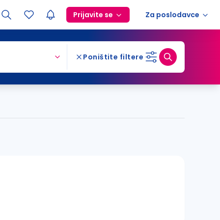
Prijavite se
Za poslodavce
Poništite filtere