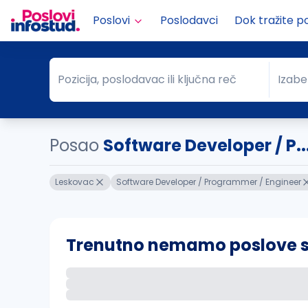
Poslovi
Poslodavci
Dok tražite p
Pozicija, poslodavac ili ključna reč
Izabe
Pozicija, poslodavac ili ključna reč
Grad
Posao
Software Developer / P.
Leskovac
Software Developer / Programmer / Engineer
Trenutno nemamo poslove sa 
Ako sačuvate ovu pretragu, obavestićemo va