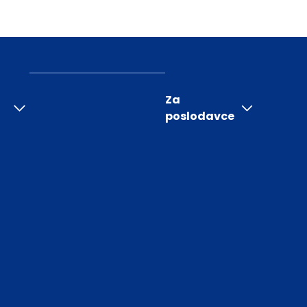
Za
poslodavce