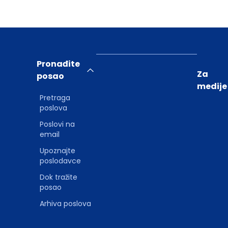
Pronađite
Za
posao
medije
Pretraga
poslova
Poslovi na
email
Upoznajte
poslodavce
Dok tražite
posao
Arhiva poslova