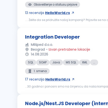
Obaveštenje o statusu prijave
13
recenzija
HelloWorld.rs
.... Želite da se pridružite našoj kompaniji? Prijavite se na
otklanjanje problema i optimizacija postojećih softverski
Integration Developer
Milšped d.o.o.
Beograd
-
Izvan pretražene lokacije
14.08.2026
SQL
SOAP
Java
MS SQL
XML
...
1. smena
17
recenzija
HelloWorld.rs
...30 godina i ponosni smo na činjenicu da naša kompanija
konkurs za sledeću poziciju: Integration
Developer
(m/ž)
Node.js/Nest.JS Developer (inter