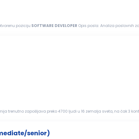
 otvorenu poziciju:
SOFTWARE
DEVELOPER
Opis posla: Analiza poslovnih zahteva i projektovanje softverskih rešenja Održavanje,
h rešenja Razvoj...
 trenutno zapošljava preko 4700 ljudi u 16 zemalja sveta, na čak 3 kontinen
 Lokacija: Novi...
mediate/senior)