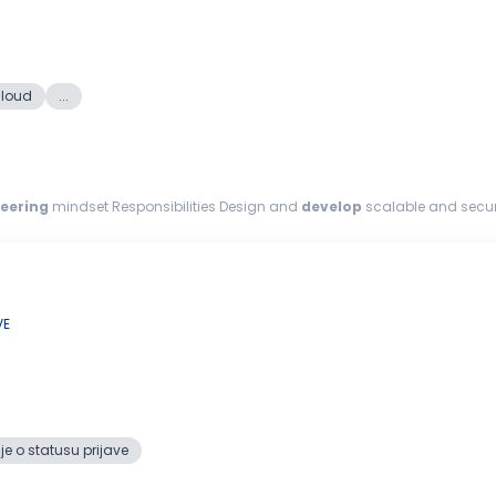
loud
...
eering
mindset Responsibilities Design and
develop
scalable and secur
ack-end systems and...
VE
e o statusu prijave