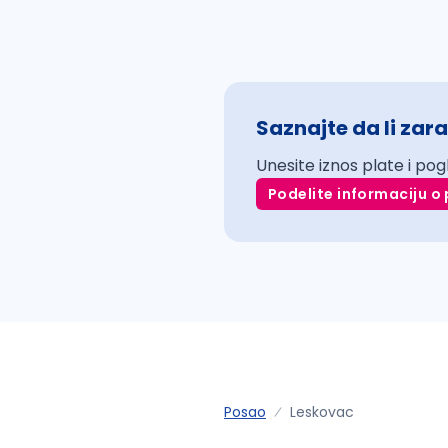
Saznajte da li zara
Unesite iznos plate i pog
Podelite informaciju o 
Posao
Leskovac