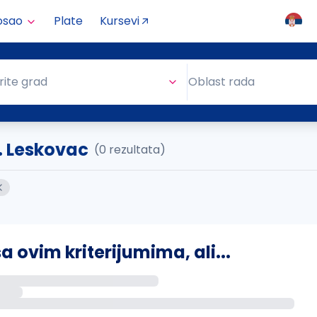
osao
Plate
Kursevi
Oblast rada
rite grad
Oblast rada
.. Leskovac
(0 rezultata)
ovim kriterijumima, ali...
s putem email-a kada se pojave novi poslovi.