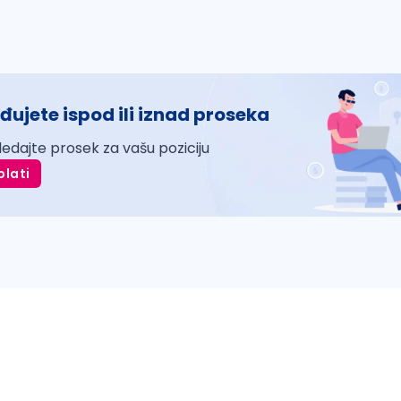
đujete ispod ili iznad proseka
ledajte prosek za vašu poziciju
plati