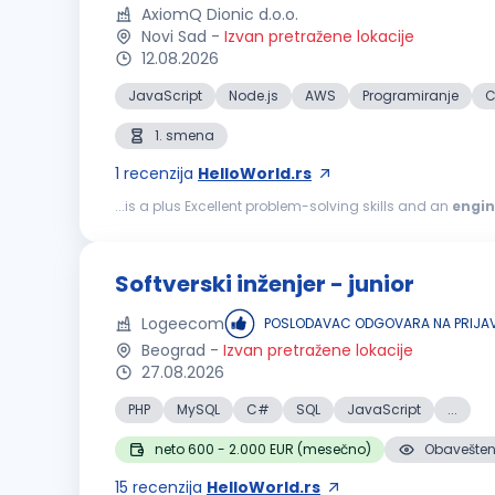
AxiomQ Dionic d.o.o.
Novi Sad
-
Izvan pretražene lokacije
12.08.2026
JavaScript
Node.js
AWS
Programiranje
C
1. smena
1
recenzija
HelloWorld.rs
...is a plus Excellent problem-solving skills and an
engin
primarily NestJS Build robust, secure and performant b
Softverski inženjer - junior
Logeecom
POSLODAVAC ODGOVARA NA PRIJA
Beograd
-
Izvan pretražene lokacije
27.08.2026
PHP
MySQL
C#
SQL
JavaScript
...
neto 600 - 2.000 EUR (mesečno)
Obaveštenj
15
recenzija
HelloWorld.rs