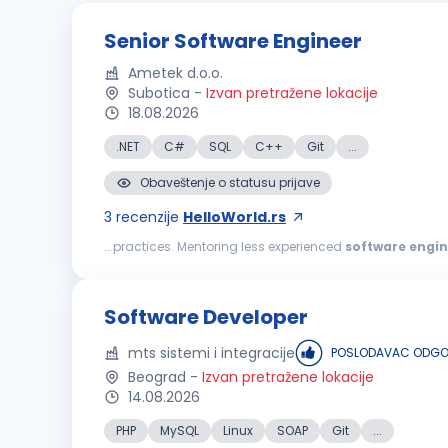
Senior Software Engineer
Ametek d.o.o.
Subotica
-
Izvan pretražene lokacije
18.08.2026
.NET
C#
SQL
C++
Git
...
Obaveštenje o statusu prijave
3
recenzije
HelloWorld.rs
...practices. Mentoring less experienced
software
engin
the C++ language, NuGet, Microsoft SQL Server, Git, TeamC
Software Developer
mts sistemi i integracije
POSLODAVAC ODGOV
Beograd
-
Izvan pretražene lokacije
14.08.2026
PHP
MySQL
Linux
SOAP
Git
...