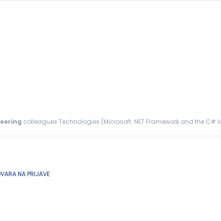
eering
colleagues Technologies (Microsoft .NET Framework and the C# l
ity, HTTP, RS232...
ARA NA PRIJAVE