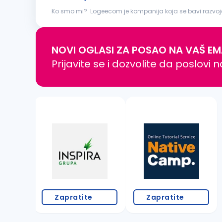
Ko smo mi? Logeecom je kompanija koja se bavi razvojem d
transformacije, tehnološkog i poslovnog konsaltinga. Naš
NOVI OGLASI ZA POSAO NA VAŠ EM
Prijavite se i dozvolite da poslovi 
Zapratite
Zapratite