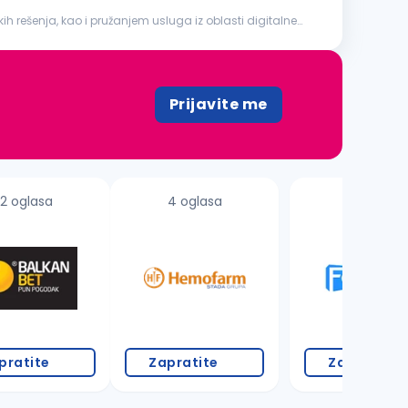
h rešenja, kao i pružanjem usluga iz oblasti digitalne
Prijavite me
2 oglasa
4 oglasa
2 oglasa
pratite
Zapratite
Zapratite