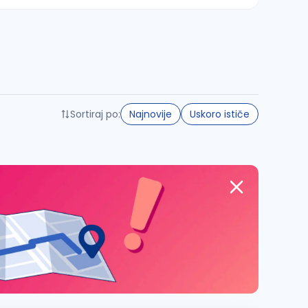
Sortiraj po:
Najnovije
Uskoro ističe