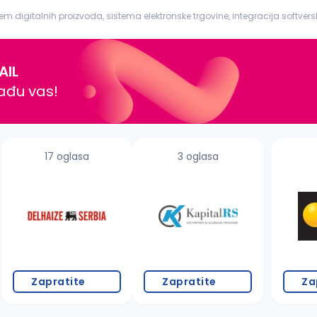
igitalnih proizvoda, sistema elektronske trgovine, integracija softverski
e usluge ...
AIL
nađu vas!
17 oglasa
3 oglasa
Zapratite
Zapratite
Za