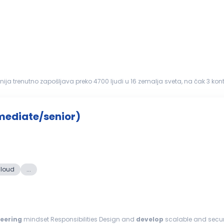
 trenutno zapošljava preko 4700 ljudi u 16 zemalja sveta, na čak 3 kontinen
 Lokacija: Novi...
mediate/senior)
loud
...
eering
mindset Responsibilities Design and
develop
scalable and secur