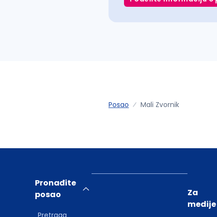
Posao
Mali Zvornik
Pronađite
Za
posao
medije
Pretraga