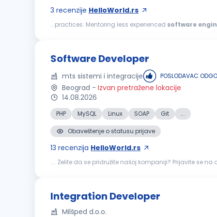
3
recenzije
HelloWorld.rs
...practices. Mentoring less experienced
software
engin
the C++ language, NuGet, Microsoft SQL Server, Git, TeamC
Software Developer
mts sistemi i integracije
POSLODAVAC ODGOV
Beograd
-
Izvan pretražene lokacije
14.08.2026
PHP
MySQL
Linux
SOAP
Git
...
Obaveštenje o statusu prijave
13
recenzija
HelloWorld.rs
.... Želite da se pridružite našoj kompaniji? Prijavite se na
otklanjanje problema i optimizacija postojećih softverski
Integration Developer
Milšped d.o.o.