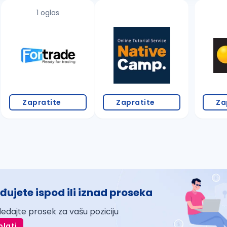
1 oglas
Zapratite
Zapratite
Za
đujete ispod ili iznad proseka
ledajte prosek za vašu poziciju
plati