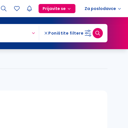
Prijavite se
Za poslodavce
Poništite filtere