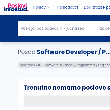
Poslovi
Poslodavci
Dok tražite p
Pozicija, poslodavac ili ključna reč
Izabe
Pozicija, poslodavac ili ključna reč
Grad
Posao
Software Developer / P..
Mali Zvornik
Software Developer / Programmer / Enginee
Trenutno nemamo poslove sa 
Ako sačuvate ovu pretragu, obavestićemo va