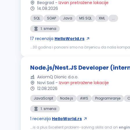
Beograd
-
Izvan pretražene lokacije
14.08.2026
SQL
SOAP
Java
MS SQL
XML
...
1. smena
17
recenzija
HelloWorld.rs
...30 godina i ponosni smo na činjenicu da naša kompanija
konkurs za sledeću poziciju: Integration
Developer
(m/ž)
Node.js/Nest.JS Developer (inter
AxiomQ Dionic d.o.o.
Novi Sad
-
Izvan pretražene lokacije
12.08.2026
JavaScript
Node.js
AWS
Programiranje
C
1. smena
1
recenzija
HelloWorld.rs
...is a plus Excellent problem-solving skills and an
engin