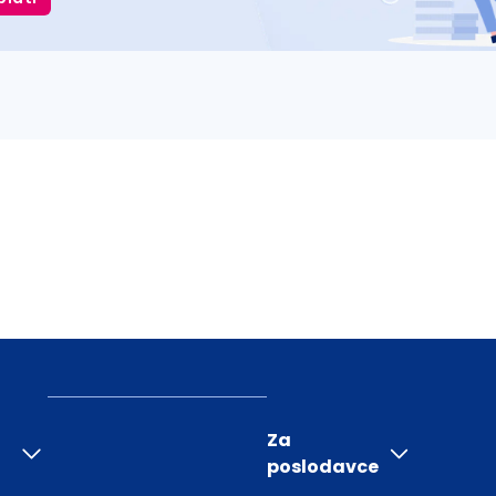
Za
poslodavce