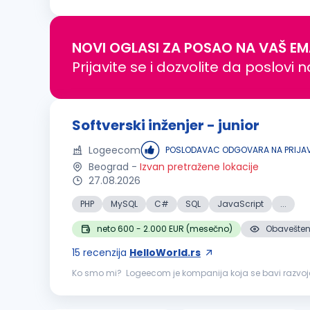
primarily NestJS Build robust, secure and performant b
NOVI OGLASI ZA POSAO NA VAŠ EM
Prijavite se i dozvolite da poslovi 
Softverski inženjer - junior
Logeecom
POSLODAVAC ODGOVARA NA PRIJA
Beograd
-
Izvan pretražene lokacije
27.08.2026
PHP
MySQL
C#
SQL
JavaScript
...
neto 600 - 2.000 EUR (mesečno)
Obaveštenj
15
recenzija
HelloWorld.rs
Ko smo mi? Logeecom je kompanija koja se bavi razvojem d
transformacije, tehnološkog i poslovnog konsaltinga. Naš