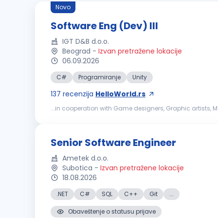
Novo
Software Eng (Dev) III
IGT D&B d.o.o.
Beograd
-
Izvan pretražene lokacije
06.09.2026
C#
Programiranje
Unity
137
recenzija
HelloWorld.rs
...in cooperation with Game designers, Graphic artists
the games Must-haves: Good knowledge of C# a
Senior Software Engineer
Ametek d.o.o.
Subotica
-
Izvan pretražene lokacije
18.08.2026
.NET
C#
SQL
C++
Git
...
Obaveštenje o statusu prijave