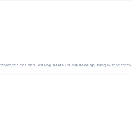
, Mathematicians and Test
Engineers
You will
develop
using existing fram
nd Object-Oriented...