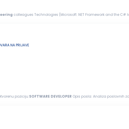
eering
colleagues Technologies (Microsoft .NET Framework and the C# l
ity, HTTP, RS232...
ARA NA PRIJAVE
 otvorenu poziciju:
SOFTWARE
DEVELOPER
Opis posla: Analiza poslovnih zahteva i projektovanje softverskih rešenja Održavanje,
h rešenja Razvoj...