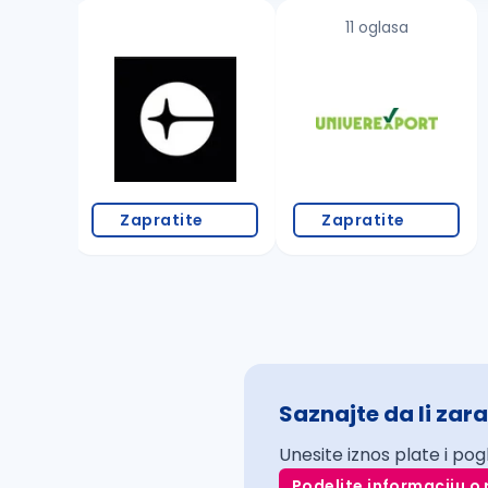
11 oglasa
Zapratite
Zapratite
Saznajte da li zara
Unesite iznos plate i pog
Podelite informaciju o 