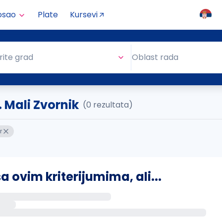
osao
Plate
Kursevi
Oblast rada
rite grad
Oblast rada
. Mali Zvornik
(0 rezultata)
r
ovim kriterijumima, ali...
s putem email-a kada se pojave novi poslovi.