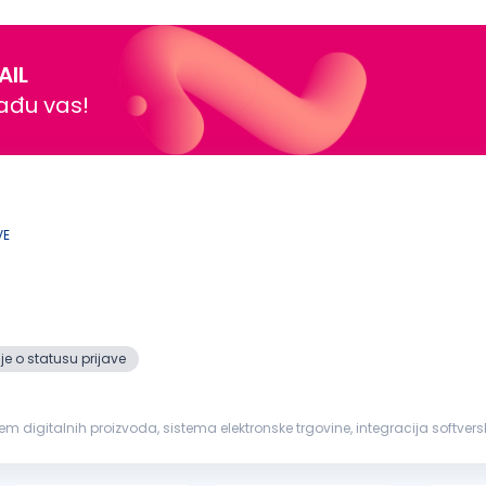
ack-end systems and...
AIL
nađu vas!
VE
e o statusu prijave
igitalnih proizvoda, sistema elektronske trgovine, integracija softverski
e usluge ...