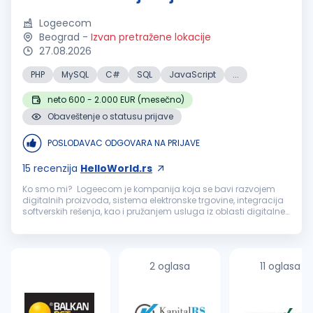
Logeecom
Beograd
-
Izvan pretražene lokacije
27.08.2026
PHP
MySQL
C#
SQL
JavaScript
...
neto 600 - 2.000 EUR (mesečno)
Obaveštenje o statusu prijave
POSLODAVAC ODGOVARA NA PRIJAVE
15
recenzija
HelloWorld.rs
Ko smo mi? Logeecom je kompanija koja se bavi razvojem
digitalnih proizvoda, sistema elektronske trgovine, integracija
softverskih rešenja, kao i pružanjem usluga iz oblasti digitalne
transformacije, tehnološkog i poslovnog konsaltinga. Naše
usluge ...
2 oglasa
11 oglasa