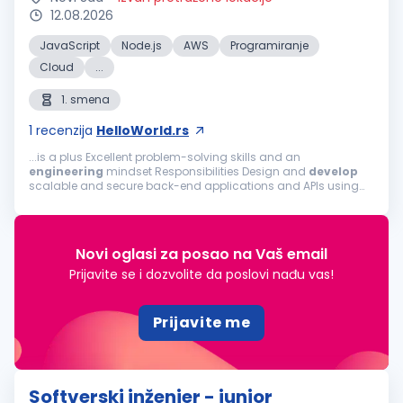
12.08.2026
JavaScript
Node.js
AWS
Programiranje
Cloud
...
1. smena
1
recenzija
HelloWorld.rs
...is a plus Excellent problem-solving skills and an
engineering
mindset Responsibilities Design and
develop
scalable and secure back-end applications and APIs using
Node.JS and primarily NestJS Build robust, secure and
performant back-end systems and...
Novi oglasi za posao na Vaš email
Prijavite se i dozvolite da poslovi nađu vas!
Prijavite me
Softverski inženjer - junior