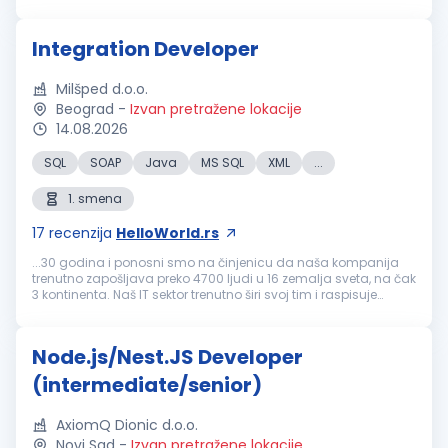
Održavanje, otklanjanje problema i optimizacija postojećih
softverskih rešenja Razvoj...
Integration Developer
Milšped d.o.o.
Beograd
-
Izvan pretražene lokacije
14.08.2026
SQL
SOAP
Java
MS SQL
XML
...
1. smena
17
recenzija
HelloWorld.rs
...30 godina i ponosni smo na činjenicu da naša kompanija
trenutno zapošljava preko 4700 ljudi u 16 zemalja sveta, na čak
3 kontinenta. Naš IT sektor trenutno širi svoj tim i raspisuje
konkurs za sledeću poziciju: Integration
Developer
(m/ž)
Lokacija: Novi...
Node.js/Nest.JS Developer
(intermediate/senior)
AxiomQ Dionic d.o.o.
Novi Sad
-
Izvan pretražene lokacije