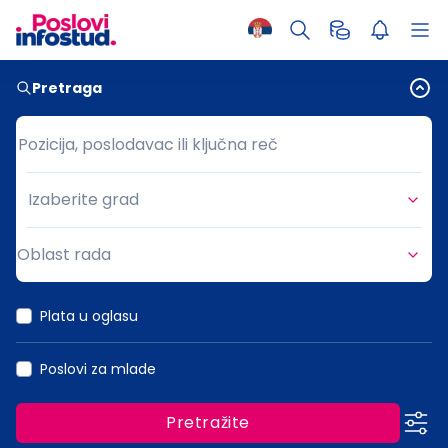
Pretraga
Pozicija, poslodavac ili ključna reč
Pozicija, poslodavac ili ključna reč
Izaberite grad
Grad
Oblast rada
Oblast rada
Plata u oglasu
Poslovi za mlade
Pretražite