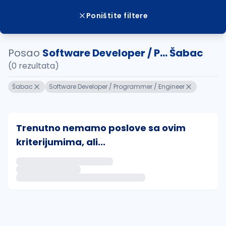
Poništite filtere
Posao
Software Developer / P... Šabac
(0 rezultata)
Šabac
Software Developer / Programmer / Engineer
Trenutno nemamo poslove sa ovim
kriterijumima, ali...
Ako sačuvate ovu pretragu, obavestićemo vas putem 
uvajte pretragu