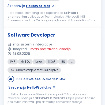
3
recenzije
HelloWorld.rs
...practices. Mentoring less experienced
software
engineering
colleagues Technologies (Microsoft .NET
Framework and the C# language, Microsoft Foundation Class
Library (MFC) and the C++ language, NuGet, Microsoft SQL
Server, Git, TeamCity, HTTP, RS232...
Software Developer
mts sistemi i integracije
Beograd
-
Izvan pretražene lokacije
14.08.2026
PHP
MySQL
Linux
SOAP
Git
...
Obaveštenje o statusu prijave
POSLODAVAC ODGOVARA NA PRIJAVE
13
recenzija
HelloWorld.rs
.... Želite da se pridružite našoj kompaniji? Prijavite se na
otvorenu poziciju:
SOFTWARE
DEVELOPER
Opis posla: Analiza
poslovnih zahteva i projektovanje softverskih rešenja