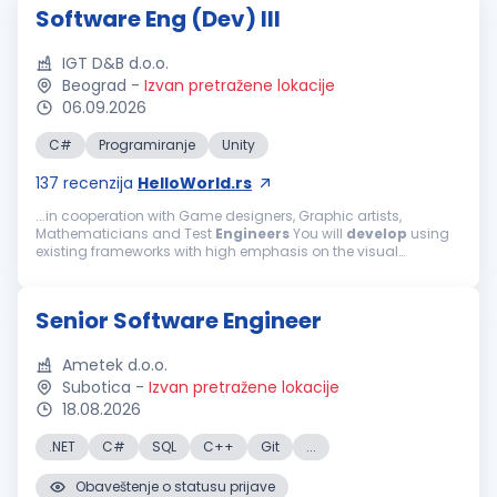
Software Eng (Dev) III
IGT D&B d.o.o.
Beograd
-
Izvan pretražene lokacije
06.09.2026
C#
Programiranje
Unity
137
recenzija
HelloWorld.rs
...in cooperation with Game designers, Graphic artists,
Mathematicians and Test
Engineers
You will
develop
using
existing frameworks with high emphasis on the visual
presentation of the games Must-haves: Good knowledge of
C# and Object-Oriented...
Senior Software Engineer
Ametek d.o.o.
Subotica
-
Izvan pretražene lokacije
18.08.2026
.NET
C#
SQL
C++
Git
...
Obaveštenje o statusu prijave