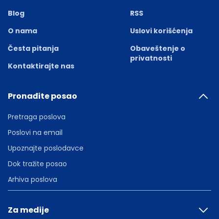
Blog
RSS
O nama
Uslovi korišćenja
Česta pitanja
Obaveštenje o
privatnosti
Kontaktirajte nas
Pronađite posao
Pretraga poslova
Poslovi na email
Upoznajte poslodavce
Dok tražite posao
Arhiva poslova
Za medije