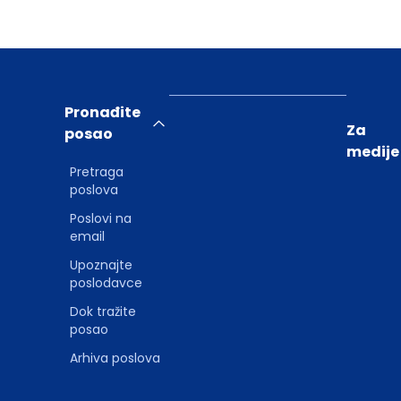
Pronađite
Za
posao
medije
Pretraga
poslova
Poslovi na
email
Upoznajte
poslodavce
Dok tražite
posao
Arhiva poslova