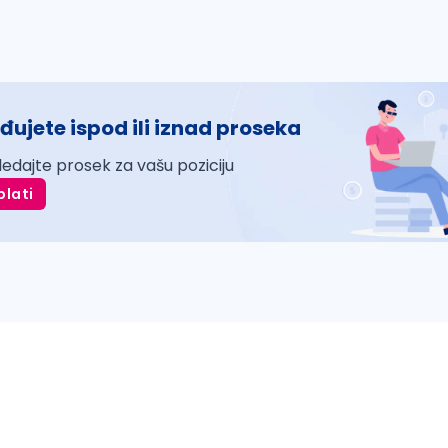
đujete ispod ili iznad proseka
ledajte prosek za vašu poziciju
plati