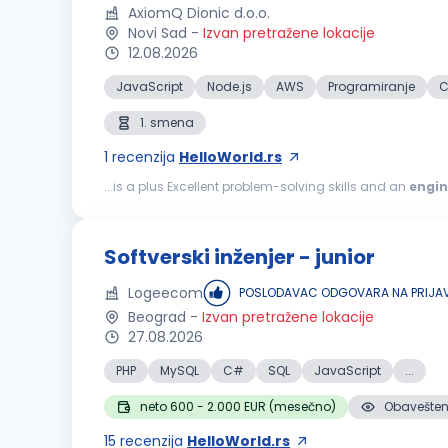
AxiomQ Dionic d.o.o.
Novi Sad
-
Izvan pretražene lokacije
12.08.2026
JavaScript
Node.js
AWS
Programiranje
C
1. smena
1
recenzija
HelloWorld.rs
...is a plus Excellent problem-solving skills and an
engin
primarily NestJS Build robust, secure and performant b
Softverski inženjer - junior
Logeecom
POSLODAVAC ODGOVARA NA PRIJA
Beograd
-
Izvan pretražene lokacije
27.08.2026
PHP
MySQL
C#
SQL
JavaScript
...
neto 600 - 2.000 EUR (mesečno)
Obaveštenj
15
recenzija
HelloWorld.rs