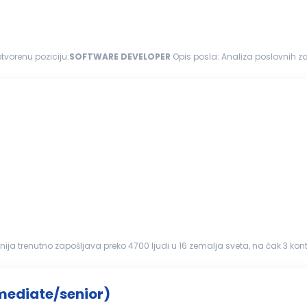
 otvorenu poziciju:
SOFTWARE
DEVELOPER
Opis posla: Analiza poslovnih zahteva i projektovanje softverskih rešenja Održavanje,
h rešenja Razvoj...
 trenutno zapošljava preko 4700 ljudi u 16 zemalja sveta, na čak 3 kontinen
 Lokacija: Novi...
mediate/senior)