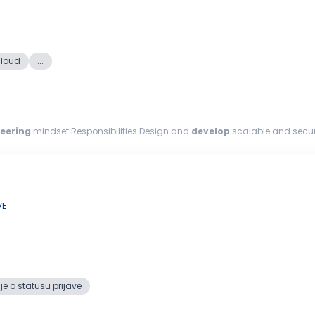
loud
...
eering
mindset Responsibilities Design and
develop
scalable and secur
ack-end systems and...
VE
e o statusu prijave