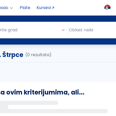
osao
Plate
Kursevi
Oblast rada
rite grad
Oblast rada
. Štrpce
(0 rezultata)
ovim kriterijumima, ali...
s putem email-a kada se pojave novi poslovi.