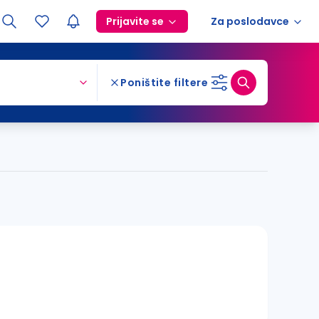
Prijavite se
Za poslodavce
Poništite filtere