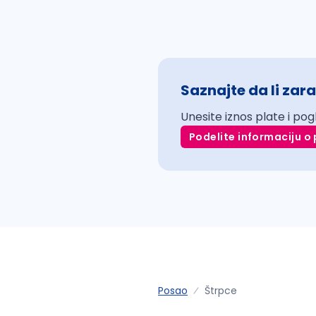
Saznajte da li zara
Unesite iznos plate i pog
Podelite informaciju o 
Posao
Štrpce