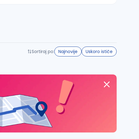
Sortiraj po:
Najnovije
Uskoro ističe