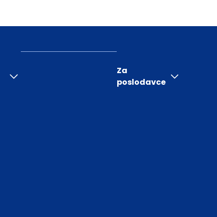
Za
poslodavce