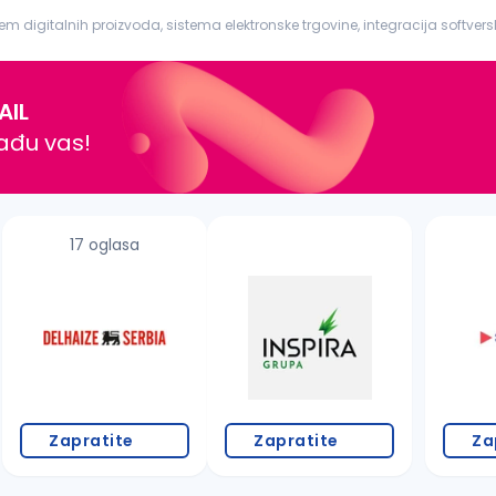
igitalnih proizvoda, sistema elektronske trgovine, integracija softverski
e usluge ...
AIL
nađu vas!
17 oglasa
Zapratite
Zapratite
Za