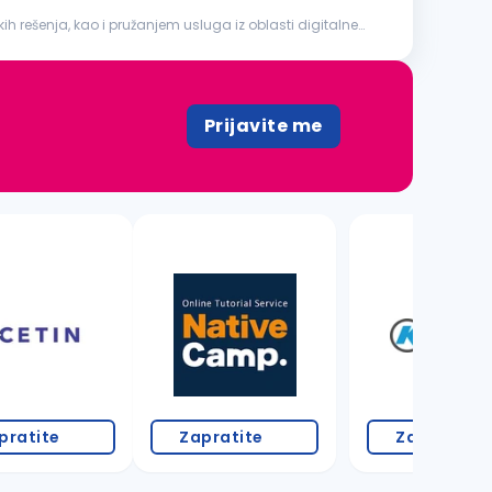
h rešenja, kao i pružanjem usluga iz oblasti digitalne
Prijavite me
3 oglasa
pratite
Zapratite
Zapratite