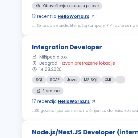
Obaveštenje o statusu prijave
13
recenzija
HelloWorld.rs
.... Želite da se pridružite našoj kompaniji? Prijavite se na
otklanjanje problema i optimizacija postojećih softverski
Integration Developer
Milšped d.o.o.
Beograd
-
Izvan pretražene lokacije
14.08.2026
SQL
SOAP
Java
MS SQL
XML
...
1. smena
17
recenzija
HelloWorld.rs
...30 godina i ponosni smo na činjenicu da naša kompanija
konkurs za sledeću poziciju: Integration
Developer
(m/ž)
Node.js/Nest.JS Developer (inter