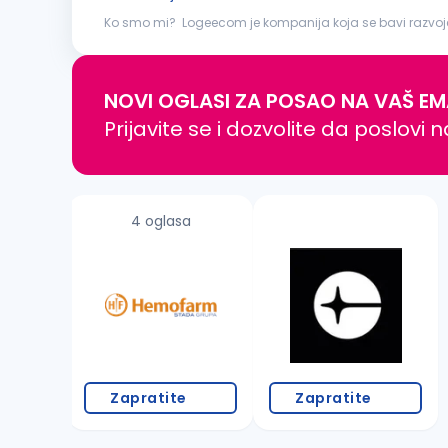
Ko smo mi? Logeecom je kompanija koja se bavi razvojem d
transformacije, tehnološkog i poslovnog konsaltinga. Naš
NOVI OGLASI ZA POSAO NA VAŠ EM
Prijavite se i dozvolite da poslovi 
4 oglasa
Zapratite
Zapratite