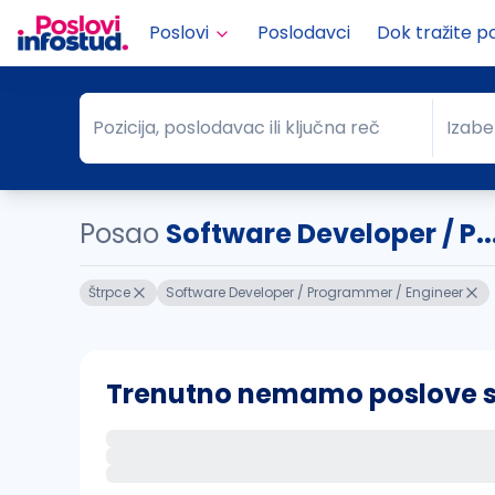
Poslovi
Poslodavci
Dok tražite p
Pozicija, poslodavac ili ključna reč
Izabe
Pozicija, poslodavac ili ključna reč
Grad
Posao
Software Developer / P..
Štrpce
Software Developer / Programmer / Engineer
Trenutno nemamo poslove sa 
Ako sačuvate ovu pretragu, obavestićemo va