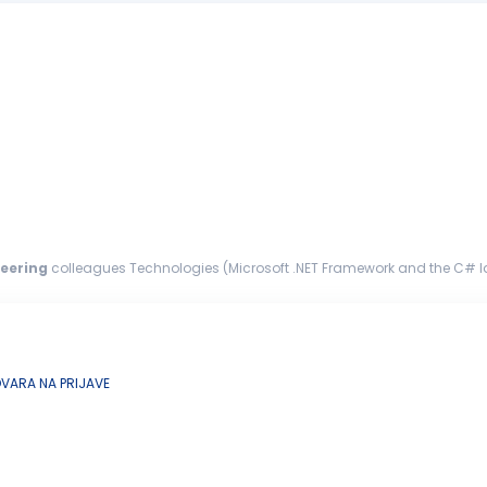
eering
colleagues Technologies (Microsoft .NET Framework and the C# l
ity, HTTP, RS232...
ARA NA PRIJAVE