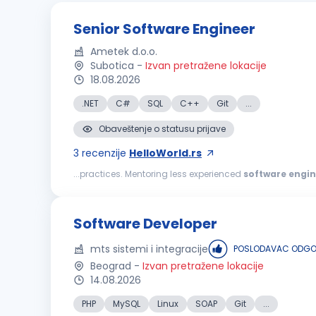
Senior Software Engineer
Ametek d.o.o.
Subotica
-
Izvan pretražene lokacije
18.08.2026
.NET
C#
SQL
C++
Git
...
Obaveštenje o statusu prijave
3
recenzije
HelloWorld.rs
...practices. Mentoring less experienced
software
engin
the C++ language, NuGet, Microsoft SQL Server, Git, TeamC
Software Developer
mts sistemi i integracije
POSLODAVAC ODGOV
Beograd
-
Izvan pretražene lokacije
14.08.2026
PHP
MySQL
Linux
SOAP
Git
...