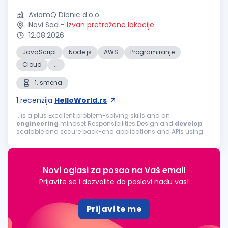
AxiomQ Dionic d.o.o.
Novi Sad
-
Izvan pretražene lokacije
12.08.2026
JavaScript
Node.js
AWS
Programiranje
Cloud
...
1. smena
1
recenzija
HelloWorld.rs
...is a plus Excellent problem-solving skills and an
engineering
mindset Responsibilities Design and
develop
scalable and secure back-end applications and APIs using
Node.JS and primarily NestJS Build robust, secure and
performant back-end systems and...
Novi oglasi za posao na Vaš email
Prijavite se i dozvolite da poslovi nađu vas!
Prijavite me