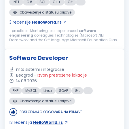
.NET
C#
SQL
C++
Git
...
Obaveštenje o statusu prijave
3
recenzije
HelloWorld.rs
...practices. Mentoring less experienced
software
engineering
colleagues Technologies (Microsoft .NET
Framework and the C# language, Microsoft Foundation Class
Library (MFC) and the C++ language, NuGet, Microsoft SQL
Server, Git, TeamCity, HTTP, RS232...
Software Developer
mts sistemi i integracije
Beograd
-
Izvan pretražene lokacije
14.08.2026
PHP
MySQL
Linux
SOAP
Git
...
Obaveštenje o statusu prijave
POSLODAVAC ODGOVARA NA PRIJAVE
13
recenzija
HelloWorld.rs