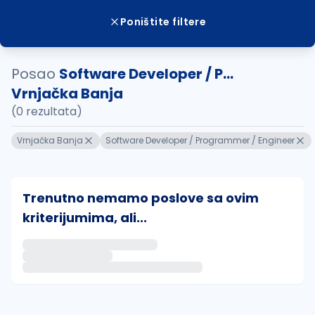
Poništite filtere
Posao
Software Developer / P...
Vrnjačka Banja
(0 rezultata)
Vrnjačka Banja
Software Developer / Programmer / Engineer
Trenutno nemamo poslove sa ovim
kriterijumima, ali...
Ako sačuvate ovu pretragu, obavestićemo vas putem 