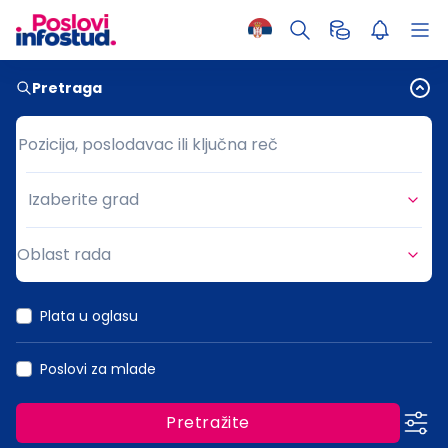
Pretraga
Pozicija, poslodavac ili ključna reč
Pozicija, poslodavac ili ključna reč
Izaberite grad
Grad
Oblast rada
Oblast rada
Plata u oglasu
Poslovi za mlade
Pretražite