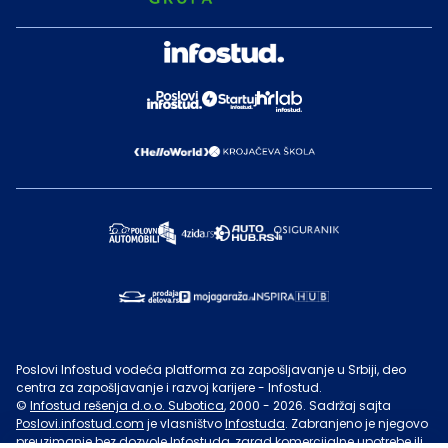
Poslovi Infostud vodeća platforma za zapošljavanje u Srbiji, deo
centra za zapošljavanje i razvoj karijere - Infostud.
©
Infostud rešenja d.o.o. Subotica
, 2000 -
2026
. Sadržaj sajta
Poslovi.infostud.com
je vlasništvo
Infostuda
. Zabranjeno je njegovo
preuzimanje bez dozvole
Infostuda
, zarad komercijalne upotrebe ili