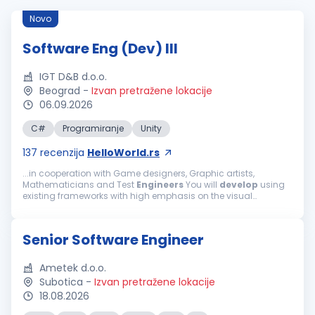
Novo
Software Eng (Dev) III
IGT D&B d.o.o.
Beograd
-
Izvan pretražene lokacije
06.09.2026
C#
Programiranje
Unity
137
recenzija
HelloWorld.rs
...in cooperation with Game designers, Graphic artists,
Mathematicians and Test
Engineers
You will
develop
using
existing frameworks with high emphasis on the visual
presentation of the games Must-haves: Good knowledge of
C# and Object-Oriented...
Senior Software Engineer
Ametek d.o.o.
Subotica
-
Izvan pretražene lokacije
18.08.2026