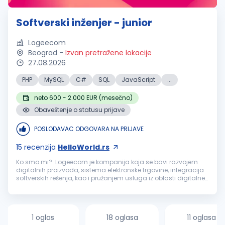
Softverski inženjer - junior
Logeecom
Beograd
-
Izvan pretražene lokacije
27.08.2026
PHP
MySQL
C#
SQL
JavaScript
...
neto 600 - 2.000 EUR (mesečno)
Obaveštenje o statusu prijave
POSLODAVAC ODGOVARA NA PRIJAVE
15
recenzija
HelloWorld.rs
Ko smo mi? Logeecom je kompanija koja se bavi razvojem
digitalnih proizvoda, sistema elektronske trgovine, integracija
softverskih rešenja, kao i pružanjem usluga iz oblasti digitalne
transformacije, tehnološkog i poslovnog konsaltinga. Naše
usluge ...
1 oglas
18 oglasa
11 oglasa