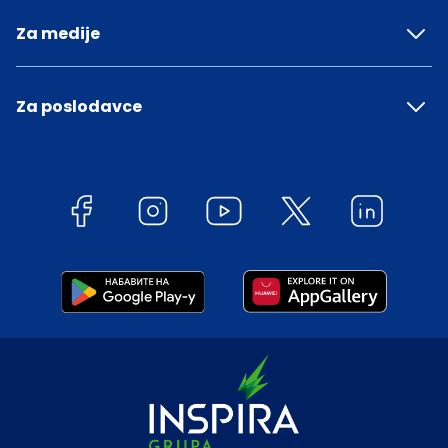
Za medije
Za poslodavce