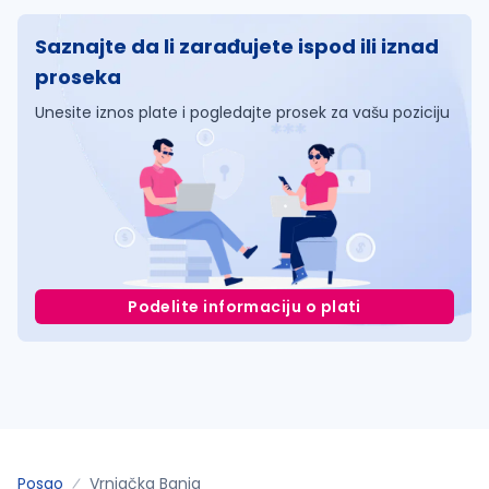
Saznajte da li zarađujete ispod ili iznad
proseka
Unesite iznos plate i pogledajte prosek za vašu poziciju
Podelite informaciju o plati
Posao
Vrnjačka Banja