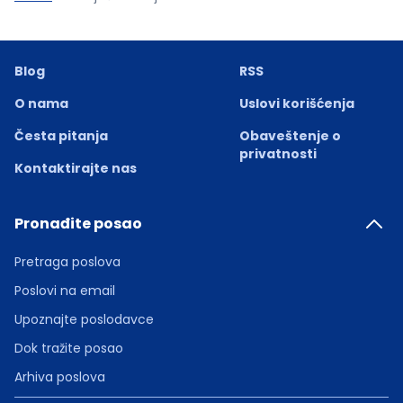
Blog
RSS
O nama
Uslovi korišćenja
Česta pitanja
Obaveštenje o
privatnosti
Kontaktirajte nas
Pronađite posao
Pretraga poslova
Poslovi na email
Upoznajte poslodavce
Dok tražite posao
Arhiva poslova