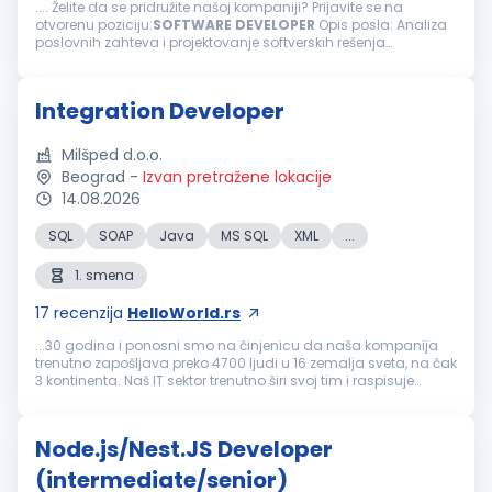
.... Želite da se pridružite našoj kompaniji? Prijavite se na
otvorenu poziciju:
SOFTWARE
DEVELOPER
Opis posla: Analiza
poslovnih zahteva i projektovanje softverskih rešenja
Održavanje, otklanjanje problema i optimizacija postojećih
softverskih rešenja Razvoj...
Integration Developer
Milšped d.o.o.
Beograd
-
Izvan pretražene lokacije
14.08.2026
SQL
SOAP
Java
MS SQL
XML
...
1. smena
17
recenzija
HelloWorld.rs
...30 godina i ponosni smo na činjenicu da naša kompanija
trenutno zapošljava preko 4700 ljudi u 16 zemalja sveta, na čak
3 kontinenta. Naš IT sektor trenutno širi svoj tim i raspisuje
konkurs za sledeću poziciju: Integration
Developer
(m/ž)
Lokacija: Novi...
Node.js/Nest.JS Developer
(intermediate/senior)