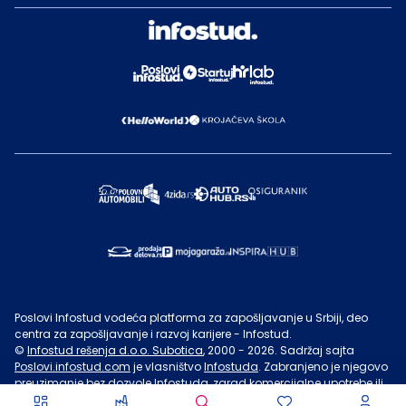
Poslovi Infostud vodeća platforma za zapošljavanje u Srbiji, deo
centra za zapošljavanje i razvoj karijere - Infostud.
©
Infostud rešenja d.o.o. Subotica
, 2000 -
2026
. Sadržaj sajta
Poslovi.infostud.com
je vlasništvo
Infostuda
. Zabranjeno je njegovo
preuzimanje bez dozvole
Infostuda
, zarad komercijalne upotrebe ili
u druge svrhe, osim za lične potrebe posetilaca sajta.
Uslovi