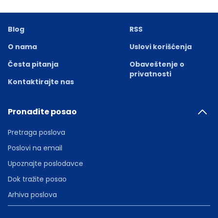
Blog
RSS
O nama
Uslovi korišćenja
Česta pitanja
Obaveštenje o
privatnosti
Kontaktirajte nas
Pronađite posao
Pretraga poslova
Poslovi na email
Upoznajte poslodavce
Dok tražite posao
Arhiva poslova