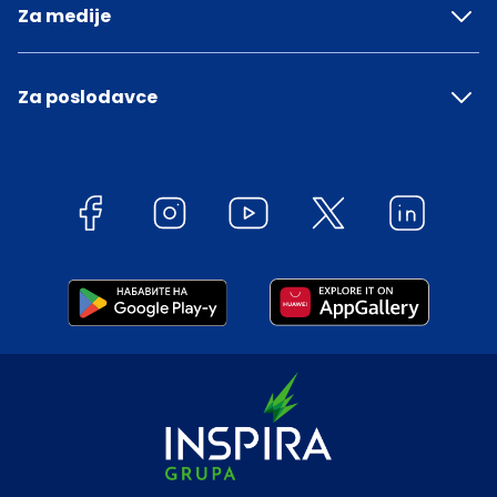
Za medije
Za poslodavce