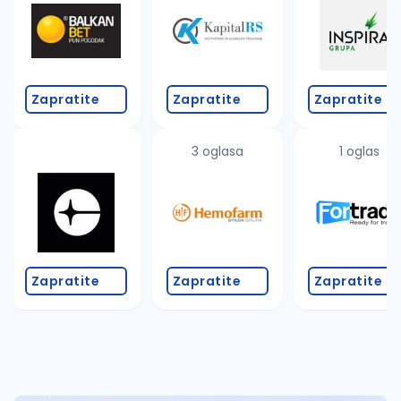
Takođe možete da:
proverite pravopisne greške (koristite č, ć, š, đ, ž,
povećajte radijus za odabrani grad
promenite odabrane filtere pretrage
Zapratite
Zapratite
Zapratite
3 oglasa
1 oglas
Zapratite
Zapratite
Zapratite