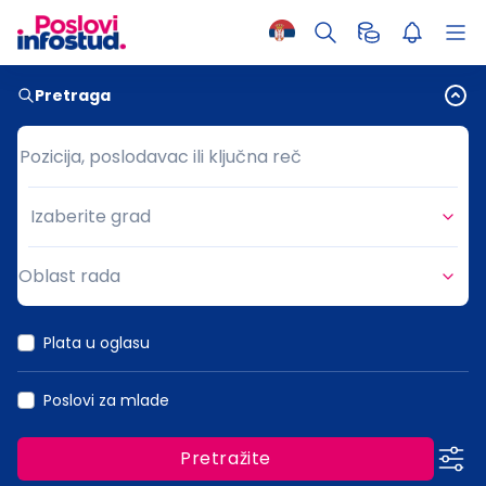
Pretraga
Pozicija, poslodavac ili ključna reč
Pozicija, poslodavac ili ključna reč
Izaberite grad
Grad
Oblast rada
Oblast rada
Plata u oglasu
Poslovi za mlade
Pretražite