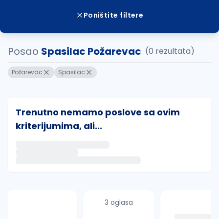
Poništite filtere
Posao
Spasilac Požarevac
(0 rezultata)
Požarevac
Spasilac
Trenutno nemamo poslove sa ovim
kriterijumima, ali...
Ako sačuvate ovu pretragu, obavestićemo vas putem 
uvajte pretragu
3 oglasa