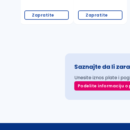
Zapratite
Zapratite
Saznajte da li zara
Unesite iznos plate i pog
Podelite informaciju o 