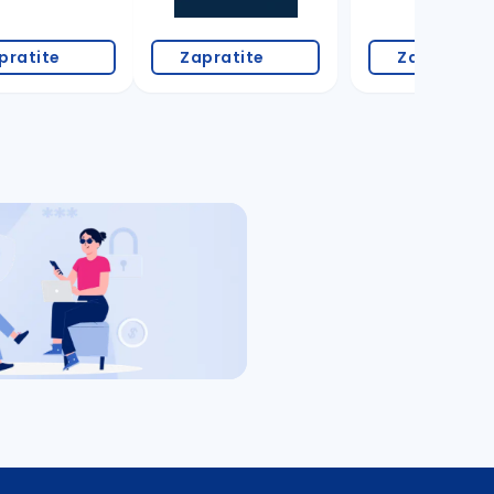
pratite
Zapratite
Zapratite