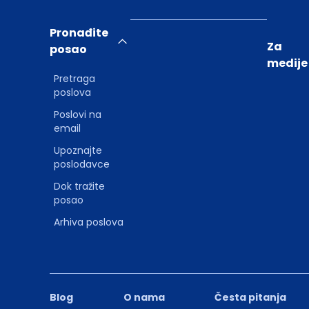
Pronađite
Za
posao
medije
Pretraga
poslova
Poslovi na
email
Upoznajte
poslodavce
Dok tražite
posao
Arhiva poslova
Blog
O nama
Česta pitanja