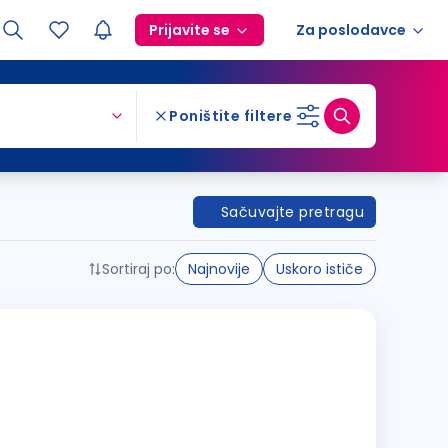
Prijavite se
Za poslodavce
Poništite filtere
Sačuvajte pretragu
Sortiraj po:
Najnovije
Uskoro ističe