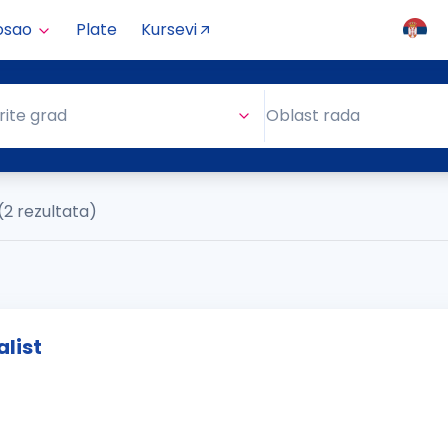
osao
Plate
Kursevi
Oblast rada
rite grad
Oblast rada
(2 rezultata)
list