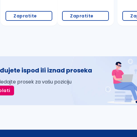
Zapratite
Zapratite
Za
đujete ispod ili iznad proseka
ledajte prosek za vašu poziciju
plati