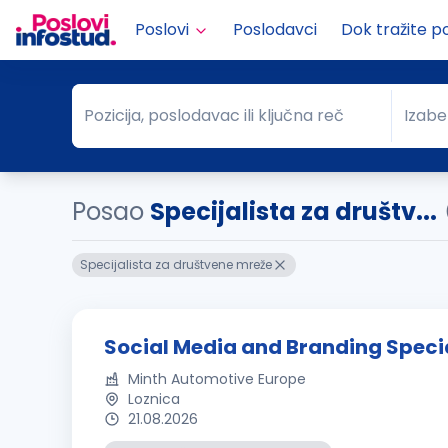
Poslovi
Poslodavci
Dok tražite p
Pozicija, poslodavac ili ključna reč
Izabe
Pozicija, poslodavac ili ključna reč
Grad
Posao
Specijalista za društv...
Specijalista za društvene mreže
Social Media and Branding Specia
Minth Automotive Europe
Loznica
21.08.2026