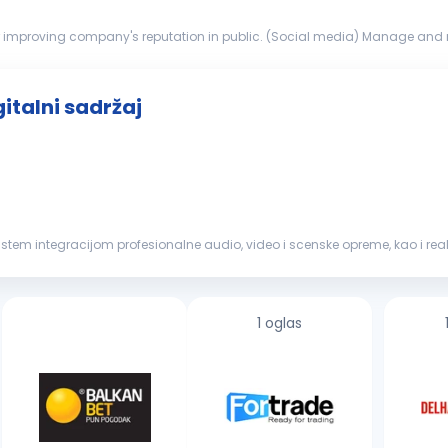
 internal tea...
italni sadržaj
istem integracijom profesionalne audio, video i scenske opreme, kao i real
aj...
1 oglas