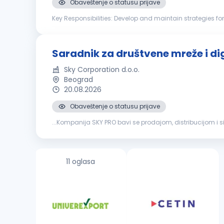
Obaveštenje o statusu prijave
Key Responsibilities: Develop and maintain strategies for improving company's reputation in public. (Social media) Manage and regularly update all company social media accounts
with professional and attractive articles. Collaborate with
Saradnik za društvene mreže i dig
Sky Corporation d.o.o.
Beograd
20.08.2026
Obaveštenje o statusu prijave
...Kompanija SKY PRO bavi se prodajom, distribucijom i s
Tražimo saradnika za
društvene
mreže
i digitalni sadrž
11 oglasa