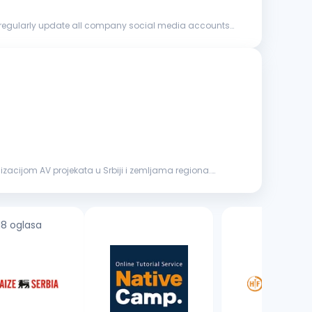
izacijom AV projekata u Srbiji i zemljama regiona.
18 oglasa
1 oglas