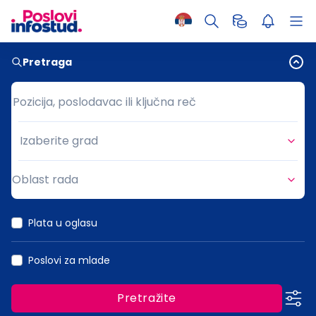
Pretraga
Pozicija, poslodavac ili ključna reč
Pozicija, poslodavac ili ključna reč
Izaberite grad
Grad
Oblast rada
Oblast rada
Plata u oglasu
Poslovi za mlade
Pretražite