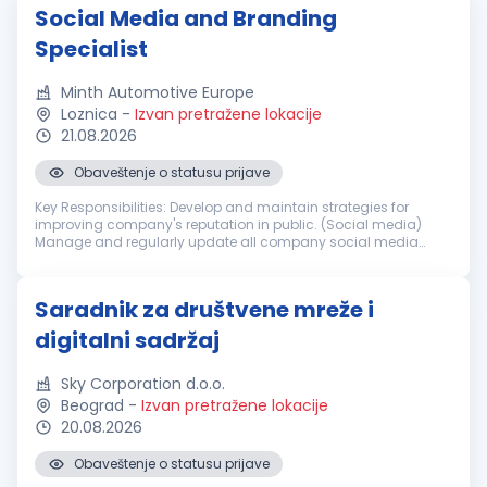
Social Media and Branding
Specialist
Minth Automotive Europe
Loznica
-
Izvan pretražene lokacije
21.08.2026
Obaveštenje o statusu prijave
Key Responsibilities: Develop and maintain strategies for
improving company's reputation in public. (Social media)
Manage and regularly update all company social media
accounts with professional and attractive articles.
Collaborate with internal tea...
Saradnik za društvene mreže i
digitalni sadržaj
Sky Corporation d.o.o.
Beograd
-
Izvan pretražene lokacije
20.08.2026
Obaveštenje o statusu prijave