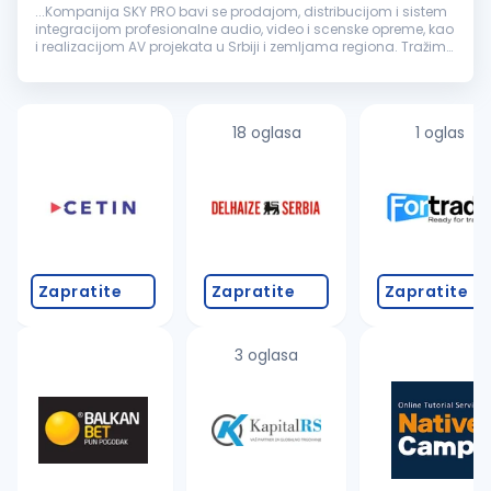
...Kompanija SKY PRO bavi se prodajom, distribucijom i sistem
integracijom profesionalne audio, video i scenske opreme, kao
i realizacijom AV projekata u Srbiji i zemljama regiona. Tražimo
saradnika za
društvene
mreže
i digitalni sadržaj...
18 oglasa
1 oglas
Zapratite
Zapratite
Zapratite
3 oglasa