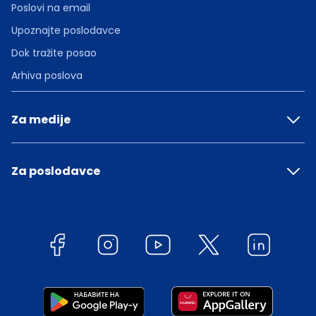
Poslovi na email
Upoznajte poslodavce
Dok tražite posao
Arhiva poslova
Za medije
Za poslodavce