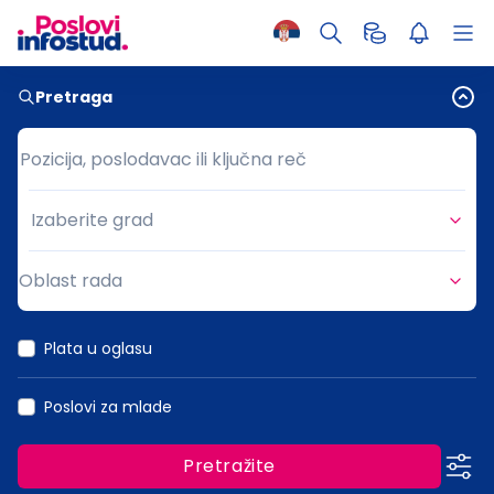
Pretraga
Pozicija, poslodavac ili ključna reč
Pozicija, poslodavac ili ključna reč
Izaberite grad
Grad
Oblast rada
Oblast rada
Plata u oglasu
Poslovi za mlade
Pretražite