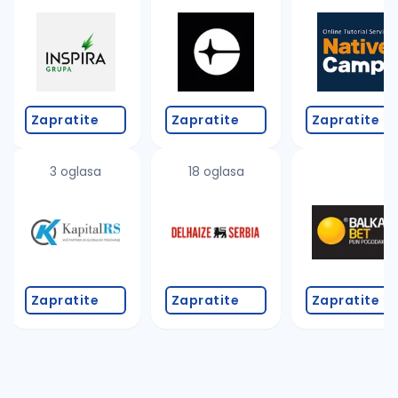
Takođe možete da:
proverite pravopisne greške (koristite č, ć, š, đ, ž,
povećajte radijus za odabrani grad
promenite odabrane filtere pretrage
Zapratite
Zapratite
Zapratite
3 oglasa
18 oglasa
Zapratite
Zapratite
Zapratite