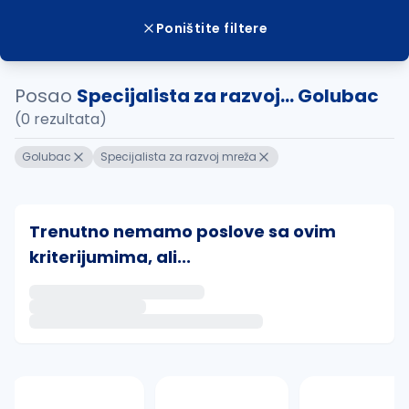
Poništite filtere
Posao
Specijalista za razvoj... Golubac
(0 rezultata)
Golubac
Specijalista za razvoj mreža
Trenutno nemamo poslove sa ovim
kriterijumima, ali...
Ako sačuvate ovu pretragu, obavestićemo vas putem 
uvajte pretragu