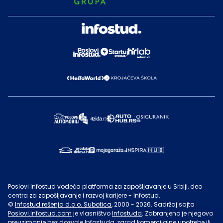
Poslovi Infostud vodeća platforma za zapošljavanje u Srbiji, deo
centra za zapošljavanje i razvoj karijere - Infostud.
©
Infostud rešenja d.o.o. Subotica
, 2000 -
2026
. Sadržaj sajta
Poslovi.infostud.com
je vlasništvo
Infostuda
. Zabranjeno je njegovo
preuzimanje bez dozvole
Infostuda
, zarad komercijalne upotrebe ili