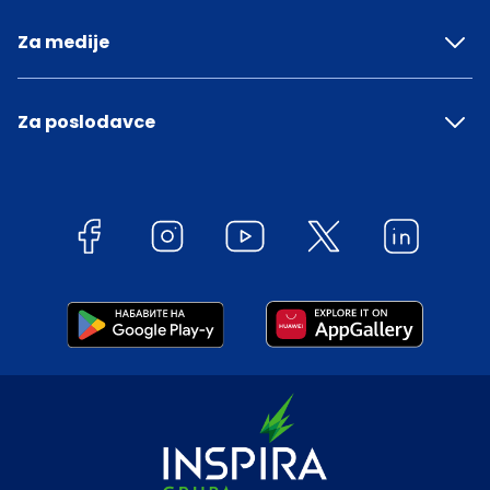
Za medije
Za poslodavce