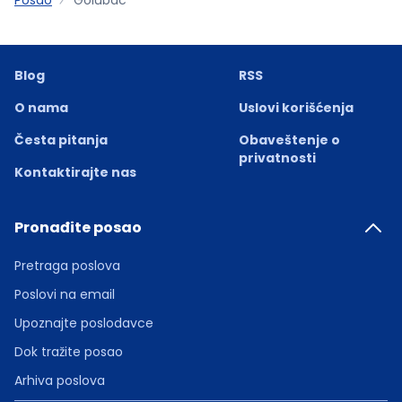
Blog
RSS
O nama
Uslovi korišćenja
Česta pitanja
Obaveštenje o
privatnosti
Kontaktirajte nas
Pronađite posao
Pretraga poslova
Poslovi na email
Upoznajte poslodavce
Dok tražite posao
Arhiva poslova